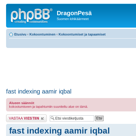
DragonPesä
Suomen lohikäärmeet
Etusivu
‹
Kokoontuminen
‹
Kokoontumiset ja tapaamiset
fast indexing aamir iqbal
Alueen säännöt
kokootumiseen ja tapahtumiin suuniteltu alue on tämä.
Lähetä vastaus
fast indexing aamir iqbal