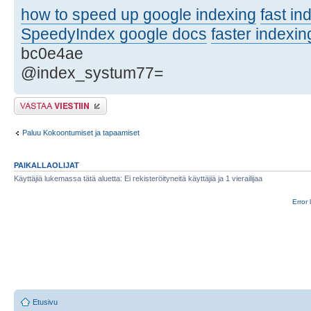
how to speed up google indexing
fast in
SpeedyIndex google docs
faster indexin
bc0e4ae
@index_systum77=
Lähetä vastaus
Paluu Kokoontumiset ja tapaamiset
PAIKALLAOLIJAT
Käyttäjiä lukemassa tätä aluetta: Ei rekisteröityneitä käyttäjiä ja 1 vierailijaa
Error 
Etusivu