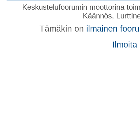
Keskustelufoorumin moottorina toim
Käännös, Lurttin
Tämäkin on
ilmainen foor
Ilmoita