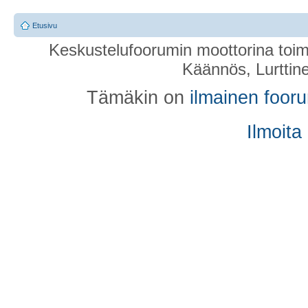
Etusivu
Keskustelufoorumin moottorina toim
Käännös, Lurttin
Tämäkin on
ilmainen foor
Ilmoita