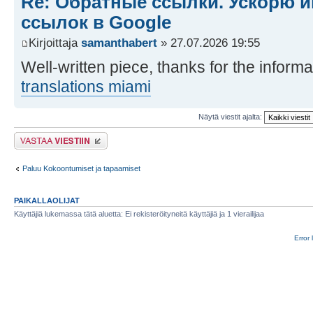
Re: Обратные ссылки. Ускорю 
ссылок в Google
Kirjoittaja
samanthabert
» 27.07.2026 19:55
Well-written piece, thanks for the informa
translations miami
Näytä viestit ajalta:
Lähetä vastaus
Paluu Kokoontumiset ja tapaamiset
PAIKALLAOLIJAT
Käyttäjiä lukemassa tätä aluetta: Ei rekisteröityneitä käyttäjiä ja 1 vierailijaa
Error 