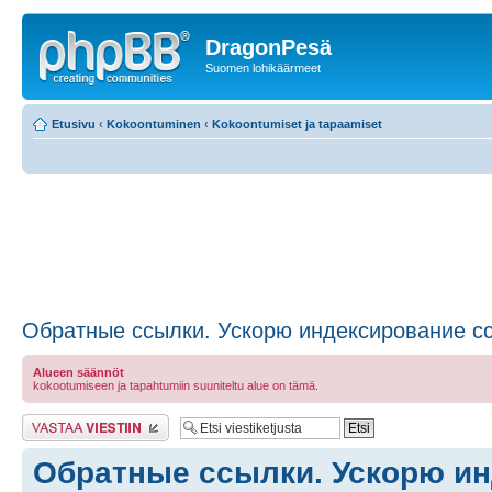
DragonPesä
Suomen lohikäärmeet
Etusivu
‹
Kokoontuminen
‹
Kokoontumiset ja tapaamiset
Обратные ссылки. Ускорю индексирование сс
Alueen säännöt
kokootumiseen ja tapahtumiin suuniteltu alue on tämä.
Lähetä vastaus
Обратные ссылки. Ускорю и