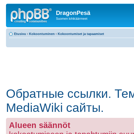
DragonPesä
Suomen lohikäärmeet
Etusivu
‹
Kokoontuminen
‹
Kokoontumiset ja tapaamiset
Обратные ссылки. Тем
MediaWiki сайты.
Alueen säännöt