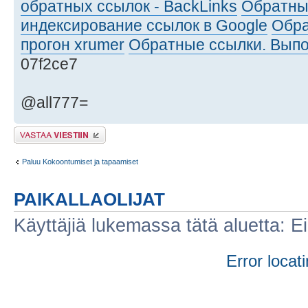
обратных ссылок - BackLinks
Обратны
индексирование ссылок в Google
Обра
прогон xrumer
Обратные ссылки. Выпо
07f2ce7
@all777=
Lähetä vastaus
Paluu Kokoontumiset ja tapaamiset
PAIKALLAOLIJAT
Käyttäjiä lukemassa tätä aluetta: Ei r
Error locati