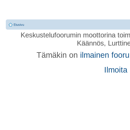
Etusivu
Keskustelufoorumin moottorina toim
Käännös, Lurttin
Tämäkin on
ilmainen foor
Ilmoita