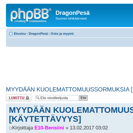
DragonPesä
Suomen lohikäärmeet
Etusivu
‹
DragonPesä
‹
Osto ja myynti
MYYDÄÄN KUOLEMATTOMUUSSORMUKSIA [
Viestiketju on
lukittu
MYYDÄÄN KUOLEMATTOMUU
[KÄYTETTÄVYYS]
Kirjoittaja
E10-Bensiini
» 13.02.2017 03:02