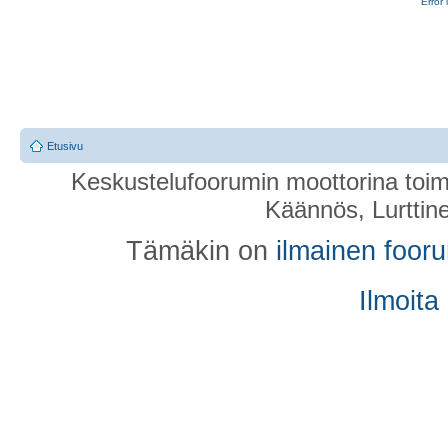
Error 
Etusivu
Keskustelufoorumin moottorina toim
Käännös, Lurttin
Tämäkin on
ilmainen foor
Ilmoita