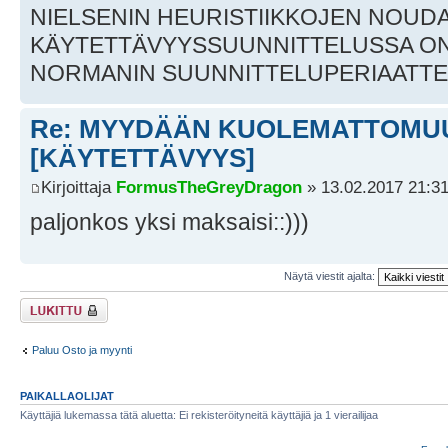
NIELSENIN HEURISTIIKKOJEN NOUD
KÄYTETTÄVYYSSUUNNITTELUSSA O
NORMANIN SUUNNITTELUPERIAATTE
Re: MYYDÄÄN KUOLEMATTOMU
[KÄYTETTÄVYYS]
Kirjoittaja
FormusTheGreyDragon
» 13.02.2017 21:3
paljonkos yksi maksaisi::)))
Näytä viestit ajalta:
Viestiketju on
lukittu
Paluu Osto ja myynti
PAIKALLAOLIJAT
Käyttäjiä lukemassa tätä aluetta: Ei rekisteröityneitä käyttäjiä ja 1 vierailijaa