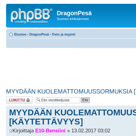
DragonPesä
Suomen lohikäärmeet
Etusivu
‹
DragonPesä
‹
Osto ja myynti
MYYDÄÄN KUOLEMATTOMUUSSORMUKSIA [
Viestiketju on
lukittu
MYYDÄÄN KUOLEMATTOMUU
[KÄYTETTÄVYYS]
Kirjoittaja
E10-Bensiini
» 13.02.2017 03:02