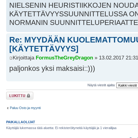
NIELSENIN HEURISTIIKKOJEN NOUD
KÄYTETTÄVYYSSUUNNITTELUSSA O
NORMANIN SUUNNITTELUPERIAATTE
Re: MYYDÄÄN KUOLEMATTOMU
[KÄYTETTÄVYYS]
Kirjoittaja
FormusTheGreyDragon
» 13.02.2017 21:3
paljonkos yksi maksaisi::)))
Näytä viestit ajalta:
Viestiketju on
lukittu
Paluu Osto ja myynti
PAIKALLAOLIJAT
Käyttäjiä lukemassa tätä aluetta: Ei rekisteröityneitä käyttäjiä ja 1 vierailijaa