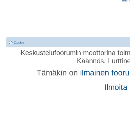
Error 
Etusivu
Keskustelufoorumin moottorina toim
Käännös, Lurttin
Tämäkin on
ilmainen foor
Ilmoita