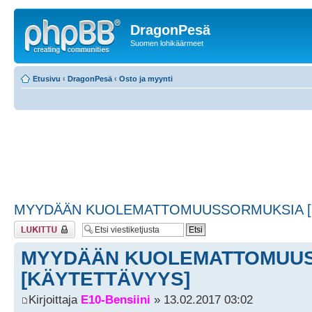
DragonPesä
Suomen lohikäärmeet
Etusivu
‹
DragonPesä
‹
Osto ja myynti
MYYDÄÄN KUOLEMATTOMUUSSORMUKSIA [
Viestiketju on
lukittu
MYYDÄÄN KUOLEMATTOMUU
[KÄYTETTÄVYYS]
Kirjoittaja
E10-Bensiini
» 13.02.2017 03:02