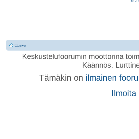
Error 
Etusivu
Keskustelufoorumin moottorina toim
Käännös, Lurttin
Tämäkin on
ilmainen foor
Ilmoita