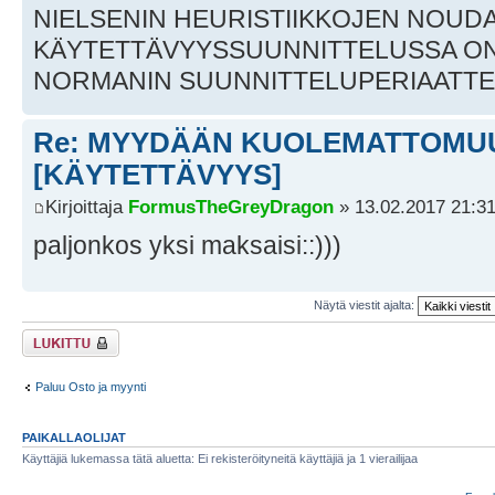
NIELSENIN HEURISTIIKKOJEN NOUD
KÄYTETTÄVYYSSUUNNITTELUSSA O
NORMANIN SUUNNITTELUPERIAATTE
Re: MYYDÄÄN KUOLEMATTOMU
[KÄYTETTÄVYYS]
Kirjoittaja
FormusTheGreyDragon
» 13.02.2017 21:3
paljonkos yksi maksaisi::)))
Näytä viestit ajalta:
Viestiketju on
lukittu
Paluu Osto ja myynti
PAIKALLAOLIJAT
Käyttäjiä lukemassa tätä aluetta: Ei rekisteröityneitä käyttäjiä ja 1 vierailijaa