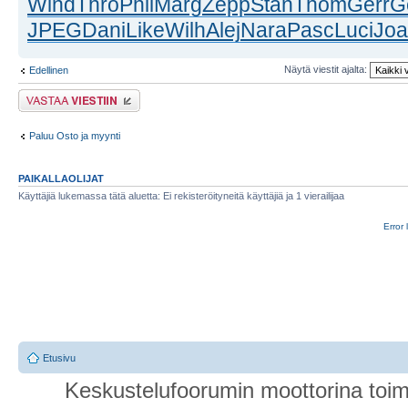
Wind
Thro
Phil
Marg
Zepp
Stan
Thom
Gerr
G
JPEG
Dani
Like
Wilh
Alej
Nara
Pasc
Luci
Jo
Näytä viestit ajalta:
Edellinen
Lähetä vastaus
Paluu Osto ja myynti
PAIKALLAOLIJAT
Käyttäjiä lukemassa tätä aluetta: Ei rekisteröityneitä käyttäjiä ja 1 vierailijaa
Error 
Etusivu
Keskustelufoorumin moottorina toim