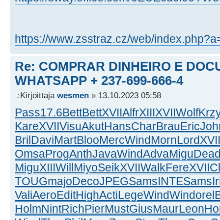
https://www.zsstraz.cz/web/index.php?
Re: COMPRAR DINHEIRO E DOC
WHATSAPP + 237-699-666-4
Kirjoittaja
wesmen
» 13.10.2023 05:58
Pass
17.6
Bett
Bett
XVII
Alfr
XIII
XVII
Wolf
Krz
Kare
XVII
Visu
Akut
Hans
Char
Brau
Eric
Joh
Bril
Davi
Mart
Bloo
Merc
Wind
Morn
Lord
XVI
Omsa
Prog
Anth
Java
Wind
Adva
Migu
Dea
Migu
XIII
Will
Miyo
Seik
XVII
Walk
Fere
XVII
C
TOUG
majo
Deco
JPEG
Sams
INTE
Sams
Ir
Vali
Aero
Edit
High
Acti
Lege
Wind
Wind
orel
Holm
Nint
Rich
Pier
Must
Gius
Maur
Leon
Ho