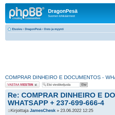
DragonPesä
Suomen lohikäärmeet
Etusivu
‹
DragonPesä
‹
Osto ja myynti
COMPRAR DINHEIRO E DOCUMENTOS - WHAT
Lähetä vastaus
Re: COMPRAR DINHEIRO E D
WHATSAPP + 237-699-666-4
Kirjoittaja
JamesChesk
» 23.06.2022 12:25