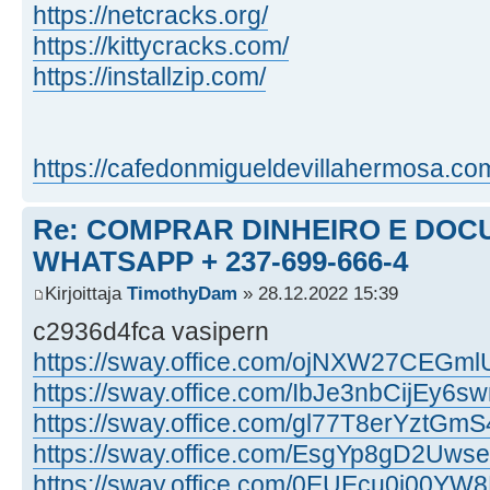
https://netcracks.org/
https://kittycracks.com/
https://installzip.com/
https://cafedonmigueldevillahermosa.com 
Re: COMPRAR DINHEIRO E DOC
WHATSAPP + 237-699-666-4
Kirjoittaja
TimothyDam
» 28.12.2022 15:39
c2936d4fca vasipern
https://sway.office.com/ojNXW27CEGm
https://sway.office.com/IbJe3nbCijEy6s
https://sway.office.com/gl77T8erYztGm
https://sway.office.com/EsgYp8gD2Uwse
https://sway.office.com/0EUEcu0i00YW