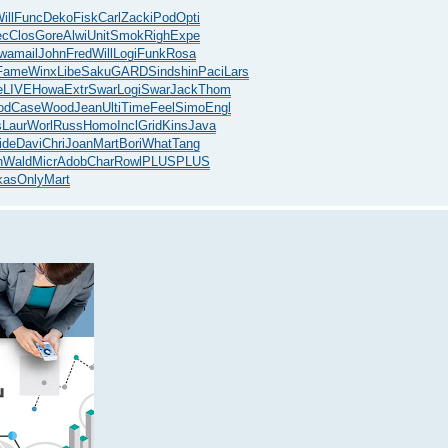
ill
Func
Deko
Fisk
Carl
Zack
iPod
Opti
ec
Clos
Gore
Alwi
Unit
Smok
Righ
Expe
wa
mail
John
Fred
Will
Logi
Funk
Rosa
Fame
Winx
Libe
Saku
GARD
Sind
shin
Paci
Lars
e
LIVE
Howa
Extr
Swar
Logi
Swar
Jack
Thom
od
Case
Wood
Jean
Ulti
Time
Feel
Simo
Engl
s
Laur
Worl
Russ
Homo
Incl
Grid
Kins
Java
ide
Davi
Chri
Joan
Mart
Bori
What
Tang
n
Wald
Micr
Adob
Char
Rowl
PLUS
PLUS
kas
Only
Mart