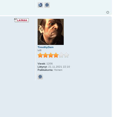
TimothyDam
lvl8
Viestit:
1206
Liittynyt:
21.11.2021 22:10
Paikkakunta:
Yemen