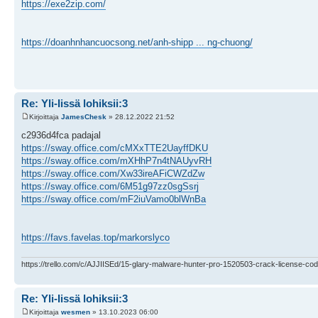
https://exe2zip.com/
https://doanhnhancuocsong.net/anh-shipp ... ng-chuong/
Re: Yli-Iissä lohiksii:3
Kirjoittaja
JamesChesk
» 28.12.2022 21:52
c2936d4fca padajal
https://sway.office.com/cMXxTTE2UayffDKU
https://sway.office.com/mXHhP7n4tNAUyvRH
https://sway.office.com/Xw33ireAFiCWZdZw
https://sway.office.com/6M51g97zz0sgSsrj
https://sway.office.com/mF2iuVamo0blWnBa
https://favs.favelas.top/markorslyco
https://trello.com/c/AJJIISEd/15-glary-malware-hunter-pro-1520503-crack-license-cod
Re: Yli-Iissä lohiksii:3
Kirjoittaja
wesmen
» 13.10.2023 06:00