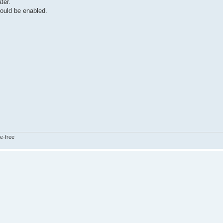
ter.
hould be enabled.
e-free