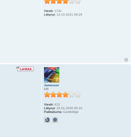
Viestit:
1741
Liittynyt:
13.10.2021 08:26
Jamessor
lvl8
Viestit:
413
Liittynyt:
22.01.2026 05:10
Paikkakunta:
Cambridge