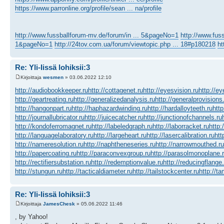
https://www.parronline.org/profile/sean ... na/profile
http://www.fussballforum-mv.de/forum/in ... 5&pageNo=1
http://www.fus
1&pageNo=1
http://24tov.com.ua/forum/viewtopic.php ... 18#p180218
ht
Re: Yli-Iissä lohiksii:3
Kirjoittaja
wesmen
» 03.06.2022 12:10
http://audiobookkeeper.ru
http://cottagenet.ru
http://eyesvision.ru
http://e
http://geartreating.ru
http://generalizedanalysis.ru
http://generalprovisions
http://hangonpart.ru
http://haphazardwinding.ru
http://hardalloyteeth.ru
http
http://journallubricator.ru
http://juicecatcher.ru
http://junctionofchannels.ru
http://kondoferromagnet.ru
http://labeledgraph.ru
http://laborracket.ru
http:
http://languagelaboratory.ru
http://largeheart.ru
http://lasercalibration.ru
htt
http://nameresolution.ru
http://naphtheneseries.ru
http://narrowmouthed.ru
http://papercoating.ru
http://paraconvexgroup.ru
http://parasolmonoplane.
http://rectifiersubstation.ru
http://redemptionvalue.ru
http://reducingflange.
http://stungun.ru
http://tacticaldiameter.ru
http://tailstockcenter.ru
http://t
Re: Yli-Iissä lohiksii:3
Kirjoittaja
JamesChesk
» 05.06.2022 11:46
, by Yahoo!