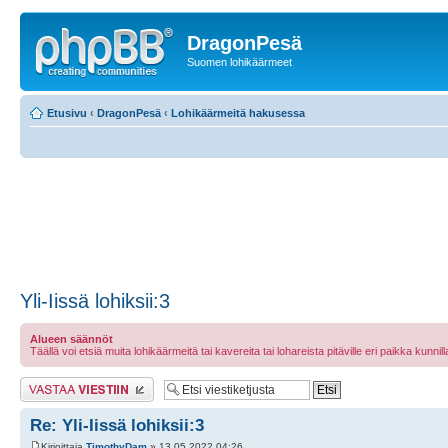
DragonPesä
Suomen lohikäärmeet
Etusivu
‹
DragonPesä
‹
Lohikäärmeitä hakusessa
Yli-Iissä lohiksii:3
Alueen säännöt
Täällä voi etsiä muita lohikäärmeitä tai kavereita tai lohareista pitäville eri paikka kunnilla 
Lähetä vastaus
Re: Yli-Iissä lohiksii:3
Kirjoittaja
TimothyDam
» 13.05.2022 04:26