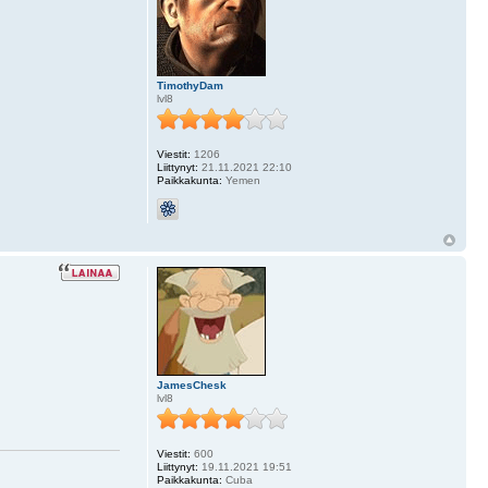
TimothyDam
lvl8
Viestit:
1206
Liittynyt:
21.11.2021 22:10
Paikkakunta:
Yemen
JamesChesk
lvl8
Viestit:
600
Liittynyt:
19.11.2021 19:51
Paikkakunta:
Cuba