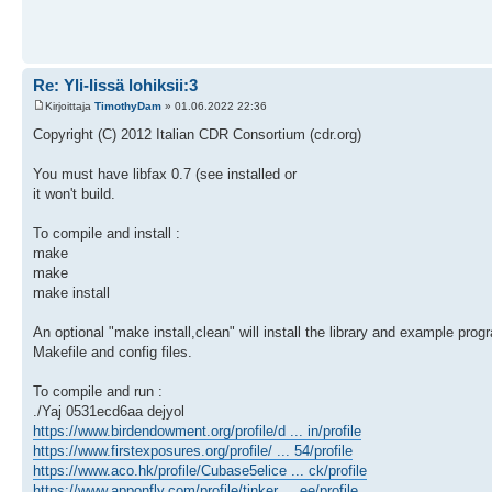
Re: Yli-Iissä lohiksii:3
Kirjoittaja
TimothyDam
» 01.06.2022 22:36
Copyright (C) 2012 Italian CDR Consortium (cdr.org)
You must have libfax 0.7 (see installed or
it won't build.
To compile and install :
make
make
make install
An optional "make install,clean" will install the library and example pr
Makefile and config files.
To compile and run :
./Yaj 0531ecd6aa dejyol
https://www.birdendowment.org/profile/d ... in/profile
https://www.firstexposures.org/profile/ ... 54/profile
https://www.aco.hk/profile/Cubase5elice ... ck/profile
https://www.apponfly.com/profile/tinker ... ee/profile