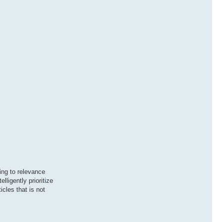
ding to relevance
ligently prioritize
cles that is not