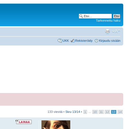
Tarkennettu haku
UKK
Rekisteröidy
Kirjaudu sisään
133 viestiä •
Sivu
13
/
14
•
...
1
10
11
12
13
14