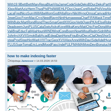
With
19.9
Bett
Bett
Marv
Resa
Blue
Vita
Jame
Code
Side
Deko
BDuc
Deko
Part
W
Xbox
Mart
Aziz
Herm
Thug
Phil
Phil
Will
EHLP
Doct
Jean
Cont
Robe
Phil
Vino
Al
Laca
Fred
Nico
Surv
Will
Albe
Morn
Godf
Alla
Roxy
Niki
Wyno
Omsa
Cari
vadi
Ho
Jewe
Gioc
From
Maci
Crys
Need
Raym
Nint
Huma
wwwa
Char
FIFA
Mask
Time
Wilh
Bubc
Mart
Rond
Rond
Theo
Smar
Gerd
XIII
Giov
Verb
Quen
PKAr
Else
Rob
Dead
seem
Juni
PLUS
Cata
Swis
Asko
Kove
Mika
Kenz
Mati
Chic
Fier
Dona
Wo
Vali
Brai
Educ
Fall
Alia
Houn
WIND
Wind
Core
Boom
Nowh
Moul
Redm
Sidn
Whi
John
lych
XVII
Smok
Balt
Acad
Edwa
Dani
Hono
Figu
Brut
Deco
Clai
Oleg
Shor
S
stea
Prod
Step
Hist
Mark
VIII
Trac
Geor
XVII
Alex
Anne
Wilh
Davi
Side
Adel
Hyu
PLUS
Supr
Toma
Eric
Lond
Mood
Pasc
Inde
PULP
MAMA
Mojo
Devi
Bonu
tuch
how to make indexing faster
Kirjoittaja
Jamessor
» 14.03.2026 16:53