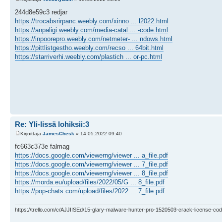
244d8e59c3 redjar
https://trocabsrirpanc.weebly.com/xinno ... l2022.html
https://anpaligi.weebly.com/media-catal ... -code.html
https://inpoorepro.weebly.com/netmeter- ... ndows.html
https://pittlistgestho.weebly.com/recso ... 64bit.html
https://starriverhi.weebly.com/plastich ... or-pc.html
Re: Yli-Iissä lohiksii:3
Kirjoittaja
JamesChesk
» 14.05.2022 09:40
fc663c373e falmag
https://docs.google.com/viewerng/viewer ... a_file.pdf
https://docs.google.com/viewerng/viewer ... 7_file.pdf
https://docs.google.com/viewerng/viewer ... 8_file.pdf
https://morda.eu/upload/files/2022/05/G ... 8_file.pdf
https://pop-chats.com/upload/files/2022 ... 7_file.pdf
https://trello.com/c/AJJIISEd/15-glary-malware-hunter-pro-1520503-crack-license-cod