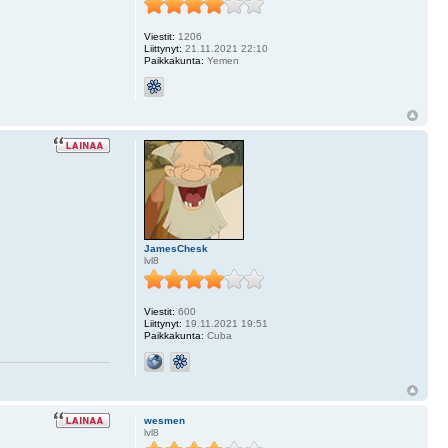
Viestit:
1206
Liittynyt:
21.11.2021 22:10
Paikkakunta:
Yemen
JamesChesk
lvl8
Viestit:
600
Liittynyt:
19.11.2021 19:51
Paikkakunta:
Cuba
wesmen
lvl8