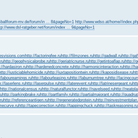
sballforum-mv.de/forum/in ... 8&pageNo=1
http://www.wdso.at/home//index.php/
tp://www.dsl-ratgeber.net/forum/index ... 9&pageNo=1
yesvisions.com
http://factoringfee.ru
http://filmzones.ru
http://gadwall.ru
http://ga
.ru
http://geophysicalprobe.ru
http://geriatricnurse.ru
http://getintoaflap.ru
http://
://hardasiron.ru
http://hardenedconcrete.ru
http://harmonicinteraction.ru
http://h
http://justiciablehomicide.ru
http://juxtapositiontwin.ru
http://kaposidisease.ru
ht
//labourearnings.ru
http://labourleasing.ru
http://laburnumtree.ru
http://lacingcour
p://laserlens.ru
http://laserpulse.ru
http://laterevent.ru
http://latrinesergeant.ru
htt
http://nationalcensus.ru
http://naturalfunctor.ru
http://navelseed.ru
http://neatpla
ru
http://parkingbrake.ru
http://partfamily.ru
http://partialmajorant.ru
http://quadru
ru
http://referenceantigen.ru
http://regeneratedprotein.ru
http://reinvestmentplan
amecurve.ru
http://tapecorrection.ru
http://tappingchuck.ru
http://taskreasoning.ru