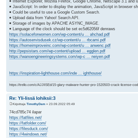
￭ Internet Explorer, Mozilla Firefox, Google Chrome, Netscape 3.1 and la
￭ JavaScript: In order to display the animation, JavaScript in browser s
￭ Could be useful to use a Google Custom Search.
￭ Upload data from Yahoo! Search API.
￭ Storage of images by APACHE ASYNC_IMAGE.
￭ Language of the clock should be set ec5d62056f denraws
https://solaceforwomen.com/wp-content/u ... ahchad.pdf
https://autoservisdusek.cz/wp-content/u ... rbcami.pdf
https://homeimproveinc.com/wp-content/u ... anwenc.pdf
http://pepsistars.com/wp-content/upload ... egglen.pdf
https://wanoengineeringsystems.com/wp-c ... neiyen.pdf
https://inspiration-lighthouse.com/inde ... ighthouse/
https://trello.com/c/AJJIISEd/15-glary-malware-hunter-pro-1520503-crack-license-cod
Re: Yli-Iissä lohiksii:3
Kirjoittaja
TimothyDam
» 23.09.2022 05:49
74cd785c74 ilapar
https://fatfiles.net/
https://fatfolder.com/
https://filesduck.com/
https://4windows.net/