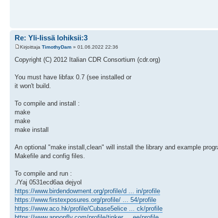
Re: Yli-Iissä lohiksii:3
Kirjoittaja
TimothyDam
» 01.06.2022 22:36
Copyright (C) 2012 Italian CDR Consortium (cdr.org)
You must have libfax 0.7 (see installed or
it won't build.
To compile and install :
make
make
make install
An optional "make install,clean" will install the library and example pr
Makefile and config files.
To compile and run :
./Yaj 0531ecd6aa dejyol
https://www.birdendowment.org/profile/d ... in/profile
https://www.firstexposures.org/profile/ ... 54/profile
https://www.aco.hk/profile/Cubase5elice ... ck/profile
https://www.apponfly.com/profile/tinker ... ee/profile