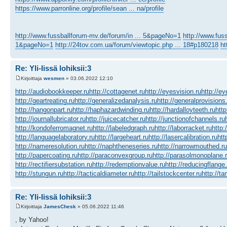
https://www.parronline.org/profile/sean ... na/profile
http://www.fussballforum-mv.de/forum/in ... 5&pageNo=1
http://www.fus
1&pageNo=1
http://24tov.com.ua/forum/viewtopic.php ... 18#p180218
ht
Re: Yli-Iissä lohiksii:3
Kirjoittaja
wesmen
» 03.06.2022 12:10
http://audiobookkeeper.ru
http://cottagenet.ru
http://eyesvision.ru
http://e
http://geartreating.ru
http://generalizedanalysis.ru
http://generalprovisions
http://hangonpart.ru
http://haphazardwinding.ru
http://hardalloyteeth.ru
http
http://journallubricator.ru
http://juicecatcher.ru
http://junctionofchannels.ru
http://kondoferromagnet.ru
http://labeledgraph.ru
http://laborracket.ru
http:
http://languagelaboratory.ru
http://largeheart.ru
http://lasercalibration.ru
htt
http://nameresolution.ru
http://naphtheneseries.ru
http://narrowmouthed.ru
http://papercoating.ru
http://paraconvexgroup.ru
http://parasolmonoplane.
http://rectifiersubstation.ru
http://redemptionvalue.ru
http://reducingflange.
http://stungun.ru
http://tacticaldiameter.ru
http://tailstockcenter.ru
http://t
Re: Yli-Iissä lohiksii:3
Kirjoittaja
JamesChesk
» 05.06.2022 11:46
, by Yahoo!