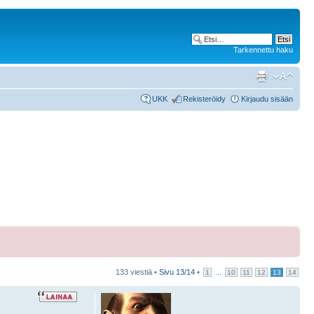
Tarkennettu haku
UKK
Rekisteröidy
Kirjaudu sisään
133 viestiä •
Sivu
13
/
14
•
...
1
10
11
12
13
14