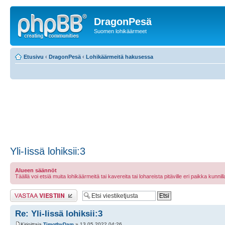
DragonPesä
Suomen lohikäärmeet
Etusivu
‹
DragonPesä
‹
Lohikäärmeitä hakusessa
Yli-Iissä lohiksii:3
Alueen säännöt
Täällä voi etsiä muita lohikäärmeitä tai kavereita tai lohareista pitäville eri paikka kunnilla 
Lähetä vastaus
Re: Yli-Iissä lohiksii:3
Kirjoittaja
TimothyDam
» 13.05.2022 04:26