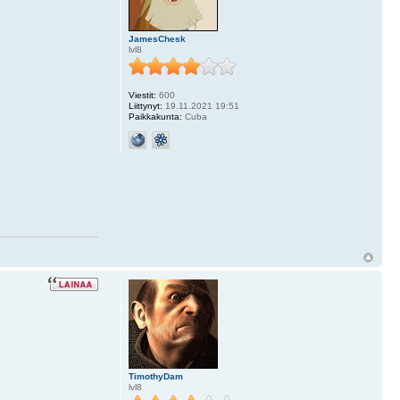
JamesChesk
lvl8
Viestit:
600
Liittynyt:
19.11.2021 19:51
Paikkakunta:
Cuba
TimothyDam
lvl8