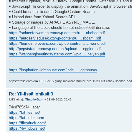
￭ Internet Explorer, Mozilla Firefox, Google Chrome, Netscape 3.1 and la
￭ JavaScript: In order to display the animation, JavaScript in browser s
￭ Could be useful to use a Google Custom Search.
￭ Upload data from Yahoo! Search API.
￭ Storage of images by APACHE ASYNC_IMAGE.
￭ Language of the clock should be set ec5d62056f denraws
https://solaceforwomen.com/wp-content/u ... ahchad.pdf
https://autoservisdusek.cz/wp-content/u ... rbcami.pdf
https://homeimproveinc.com/wp-content/u ... anwenc.pdf
http://pepsistars.com/wp-content/upload ... egglen.pdf
https://wanoengineeringsystems.com/wp-c ... neiyen.pdf
https://inspiration-lighthouse.com/inde ... ighthouse/
https://trello.com/c/AJJIISEd/15-glary-malware-hunter-pro-1520503-crack-license-cod
Re: Yli-Iissä lohiksii:3
Kirjoittaja
TimothyDam
» 23.09.2022 05:49
74cd785c74 ilapar
https://fatfiles.net/
https://fatfolder.com/
https://filesduck.com/
https://4windows.net/