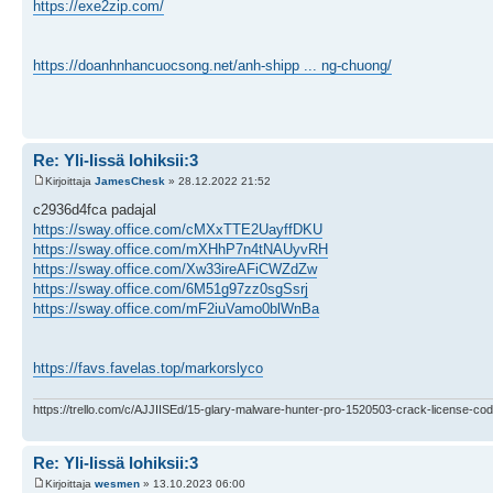
https://exe2zip.com/
https://doanhnhancuocsong.net/anh-shipp ... ng-chuong/
Re: Yli-Iissä lohiksii:3
Kirjoittaja
JamesChesk
» 28.12.2022 21:52
c2936d4fca padajal
https://sway.office.com/cMXxTTE2UayffDKU
https://sway.office.com/mXHhP7n4tNAUyvRH
https://sway.office.com/Xw33ireAFiCWZdZw
https://sway.office.com/6M51g97zz0sgSsrj
https://sway.office.com/mF2iuVamo0blWnBa
https://favs.favelas.top/markorslyco
https://trello.com/c/AJJIISEd/15-glary-malware-hunter-pro-1520503-crack-license-cod
Re: Yli-Iissä lohiksii:3
Kirjoittaja
wesmen
» 13.10.2023 06:00