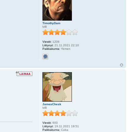
TimothyDam
lvl8
Viestit:
1206
Liittynyt:
21.11.2021 22:10
Paikkakunta:
Yemen
JamesChesk
lvl8
Viestit:
600
Liittynyt:
19.11.2021 19:51
Paikkakunta:
Cuba