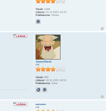
Viestit:
1206
Liittynyt:
21.11.2021 22:10
Paikkakunta:
Yemen
JamesChesk
lvl8
Viestit:
600
Liittynyt:
19.11.2021 19:51
Paikkakunta:
Cuba
wesmen
lvl8