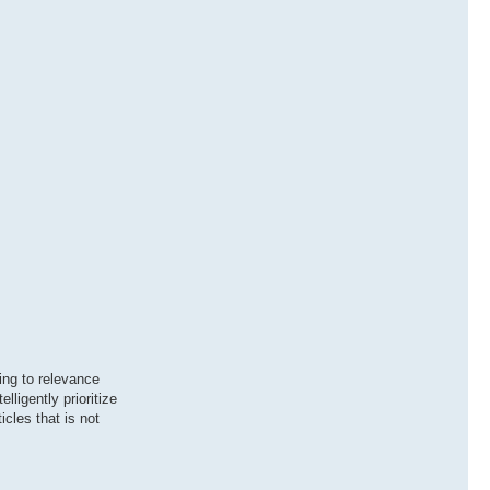
ding to relevance
ligently prioritize
cles that is not