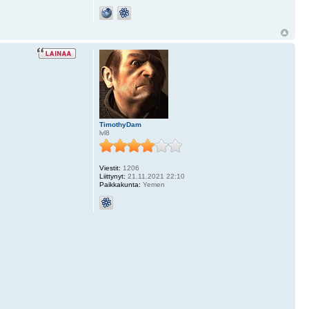
TimothyDam
lvl8
Viestit:
1206
Liittynyt:
21.11.2021 22:10
Paikkakunta:
Yemen