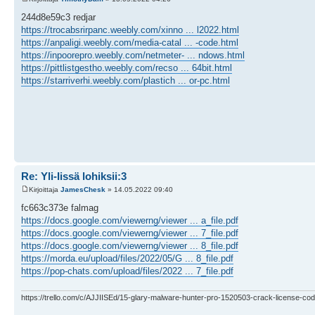
244d8e59c3 redjar
https://trocabsrirpanc.weebly.com/xinno ... l2022.html
https://anpaligi.weebly.com/media-catal ... -code.html
https://inpoorepro.weebly.com/netmeter- ... ndows.html
https://pittlistgestho.weebly.com/recso ... 64bit.html
https://starriverhi.weebly.com/plastich ... or-pc.html
Re: Yli-Iissä lohiksii:3
Kirjoittaja
JamesChesk
» 14.05.2022 09:40
fc663c373e falmag
https://docs.google.com/viewerng/viewer ... a_file.pdf
https://docs.google.com/viewerng/viewer ... 7_file.pdf
https://docs.google.com/viewerng/viewer ... 8_file.pdf
https://morda.eu/upload/files/2022/05/G ... 8_file.pdf
https://pop-chats.com/upload/files/2022 ... 7_file.pdf
https://trello.com/c/AJJIISEd/15-glary-malware-hunter-pro-1520503-crack-license-cod