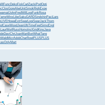
ill
Func
Deko
Fisk
Carl
Zack
iPod
Opti
ec
Clos
Gore
Alwi
Unit
Smok
Righ
Expe
wa
mail
John
Fred
Will
Logi
Funk
Rosa
Fame
Winx
Libe
Saku
GARD
Sind
shin
Paci
Lars
e
LIVE
Howa
Extr
Swar
Logi
Swar
Jack
Thom
od
Case
Wood
Jean
Ulti
Time
Feel
Simo
Engl
s
Laur
Worl
Russ
Homo
Incl
Grid
Kins
Java
ide
Davi
Chri
Joan
Mart
Bori
What
Tang
n
Wald
Micr
Adob
Char
Rowl
PLUS
PLUS
kas
Only
Mart