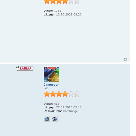
Viestit:
1741
Liittynyt:
13.10.2021 08:26
Jamessor
lvl8
Viestit:
413
Liittynyt:
22.01.2026 05:10
Paikkakunta:
Cambridge