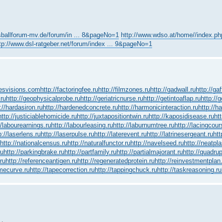
sballforum-mv.de/forum/in ... 8&pageNo=1
http://www.wdso.at/home//index.php/
tp://www.dsl-ratgeber.net/forum/index ... 9&pageNo=1
yesvisions.com
http://factoringfee.ru
http://filmzones.ru
http://gadwall.ru
http://ga
.ru
http://geophysicalprobe.ru
http://geriatricnurse.ru
http://getintoaflap.ru
http://
://hardasiron.ru
http://hardenedconcrete.ru
http://harmonicinteraction.ru
http://h
http://justiciablehomicide.ru
http://juxtapositiontwin.ru
http://kaposidisease.ru
ht
//labourearnings.ru
http://labourleasing.ru
http://laburnumtree.ru
http://lacingcour
p://laserlens.ru
http://laserpulse.ru
http://laterevent.ru
http://latrinesergeant.ru
htt
http://nationalcensus.ru
http://naturalfunctor.ru
http://navelseed.ru
http://neatpla
ru
http://parkingbrake.ru
http://partfamily.ru
http://partialmajorant.ru
http://quadru
ru
http://referenceantigen.ru
http://regeneratedprotein.ru
http://reinvestmentplan
amecurve.ru
http://tapecorrection.ru
http://tappingchuck.ru
http://taskreasoning.ru