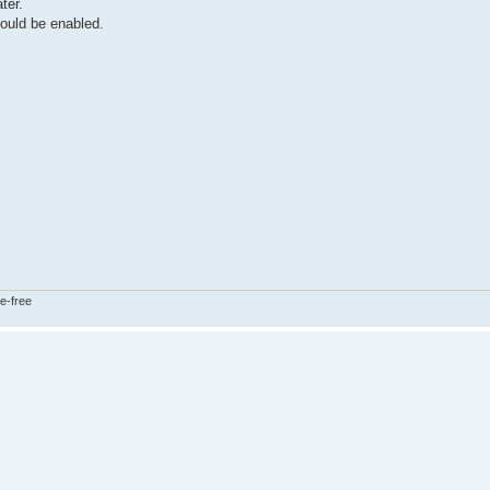
ter.
hould be enabled.
e-free