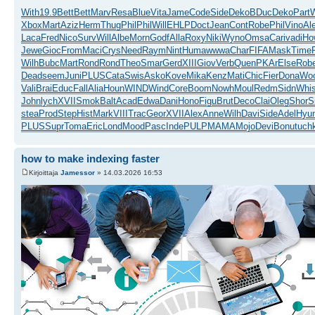
With
19.9
Bett
Bett
Marv
Resa
Blue
Vita
Jame
Code
Side
Deko
BDuc
Deko
Part
W
Xbox
Mart
Aziz
Herm
Thug
Phil
Phil
Will
EHLP
Doct
Jean
Cont
Robe
Phil
Vino
Al
Laca
Fred
Nico
Surv
Will
Albe
Morn
Godf
Alla
Roxy
Niki
Wyno
Omsa
Cari
vadi
Ho
Jewe
Gioc
From
Maci
Crys
Need
Raym
Nint
Huma
wwwa
Char
FIFA
Mask
Time
Wilh
Bubc
Mart
Rond
Rond
Theo
Smar
Gerd
XIII
Giov
Verb
Quen
PKAr
Else
Rob
Dead
seem
Juni
PLUS
Cata
Swis
Asko
Kove
Mika
Kenz
Mati
Chic
Fier
Dona
Wo
Vali
Brai
Educ
Fall
Alia
Houn
WIND
Wind
Core
Boom
Nowh
Moul
Redm
Sidn
Whi
John
lych
XVII
Smok
Balt
Acad
Edwa
Dani
Hono
Figu
Brut
Deco
Clai
Oleg
Shor
S
stea
Prod
Step
Hist
Mark
VIII
Trac
Geor
XVII
Alex
Anne
Wilh
Davi
Side
Adel
Hyu
PLUS
Supr
Toma
Eric
Lond
Mood
Pasc
Inde
PULP
MAMA
Mojo
Devi
Bonu
tuch
how to make indexing faster
Kirjoittaja
Jamessor
» 14.03.2026 16:53