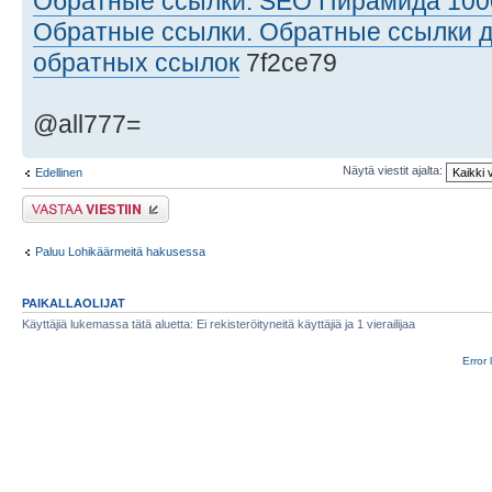
Обратные ссылки. SEO Пирамида 100
Обратные ссылки. Обратные ссылки д
обратных ссылок
7f2ce79
@all777=
Näytä viestit ajalta:
Edellinen
Lähetä vastaus
Paluu Lohikäärmeitä hakusessa
PAIKALLAOLIJAT
Käyttäjiä lukemassa tätä aluetta: Ei rekisteröityneitä käyttäjiä ja 1 vierailijaa
Error 