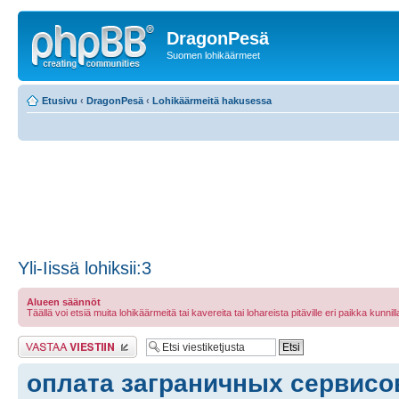
DragonPesä
Suomen lohikäärmeet
Etusivu
‹
DragonPesä
‹
Lohikäärmeitä hakusessa
Yli-Iissä lohiksii:3
Alueen säännöt
Täällä voi etsiä muita lohikäärmeitä tai kavereita tai lohareista pitäville eri paikka kunnilla 
Lähetä vastaus
оплата заграничных сервисо