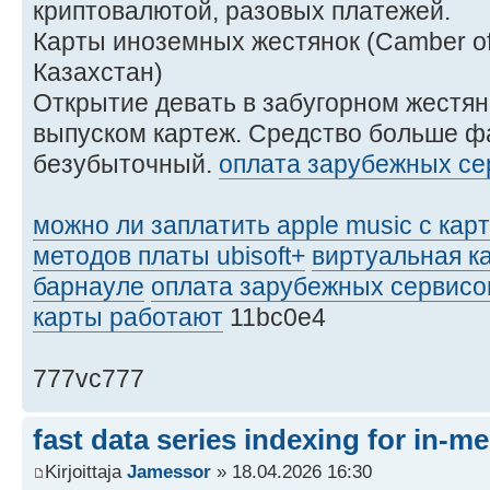
криптовалютой, разовых платежей.
Карты иноземных жестянок (Camber o
Казахстан)
Открытие девать в забугорном жестя
выпуском картеж. Средство больше ф
безубыточный.
оплата зарубежных се
можно ли заплатить apple music с ка
методов платы ubisoft+
виртуальная ка
барнауле
оплата зарубежных сервисо
карты работают
11bc0e4
777vc777
fast data series indexing for in-m
Kirjoittaja
Jamessor
» 18.04.2026 16:30