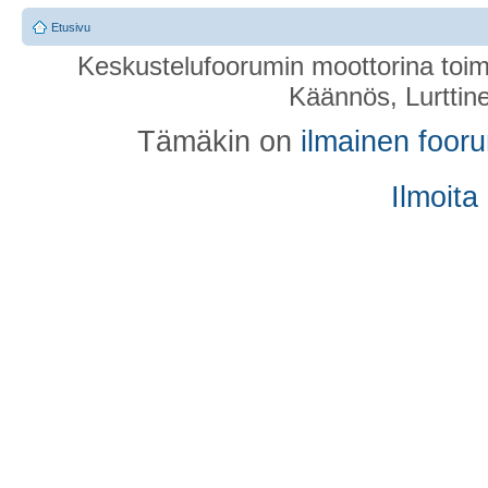
Etusivu
Keskustelufoorumin moottorina toim
Käännös, Lurttin
Tämäkin on
ilmainen foor
Ilmoita