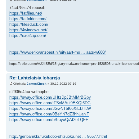
74cd785c74 rebosib
https://fatfiles.net/
https://fatfolder.com/
https://filesduck.com/
https://4windows.net/
https://exe2zip.com/
https://www.erikvanzoest.nl/uitvaart-mo ... aats-w680/
https://trello.com/c/AJJIISEd/15-glary-malware-hunter-pro-1520503-crack-license-cod
Re: Lahtelaisia lohareja
Kirjoittaja
JamesChesk
» 30.12.2022 07:16
c2936d4fca wethophe
https://sway.office.com/UHtzDpJBtMMrBGpy
https://sway.office.com/tFSxMAul9EKQI6DG
https://sway.office.com/3GwNT5t66XiEBTLW
https://sway.office.com/0BeYN7dZ3hhUanjF
https://sway.office.com/bBruyxQiAt2eTQFF
http://genbanikki.fukukobo-shizuoka.net ... 96577.html