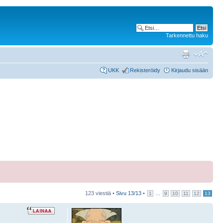
Tarkennettu haku
UKK
Rekisteröidy
Kirjaudu sisään
123 viestiä •
Sivu
13
/
13
•
...
1
9
10
11
12
13