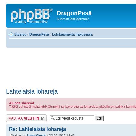
DragonPesä
Suomen lohikäärmeet
Etusivu
‹
DragonPesä
‹
Lohikäärmeitä hakusessa
Lahtelaisia lohareja
Alueen säännöt
Täällä voi etsiä muita lohikäärmeitä tai kavereita tai lohareista pitäville eri paikka kunnilla 
Lähetä vastaus
Re: Lahtelaisia lohareja
Kirjoittaja
JamesChesk
» 23.09.2022 12:42