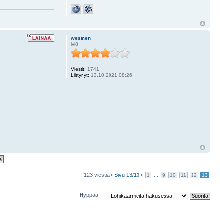
wesmen
lvl8
Viestit:
1741
Liittynyt:
13.10.2021 08:26
123 viestiä •
Sivu
13
/
13
•
...
1
9
10
11
12
13
Hyppää: