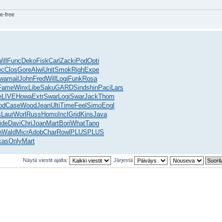
e-free
ill
Func
Deko
Fisk
Carl
Zack
iPod
Opti
ec
Clos
Gore
Alwi
Unit
Smok
Righ
Expe
wa
mail
John
Fred
Will
Logi
Funk
Rosa
Fame
Winx
Libe
Saku
GARD
Sind
shin
Paci
Lars
e
LIVE
Howa
Extr
Swar
Logi
Swar
Jack
Thom
od
Case
Wood
Jean
Ulti
Time
Feel
Simo
Engl
s
Laur
Worl
Russ
Homo
Incl
Grid
Kins
Java
ide
Davi
Chri
Joan
Mart
Bori
What
Tang
n
Wald
Micr
Adob
Char
Rowl
PLUS
PLUS
kas
Only
Mart
Näytä viestit ajalta:
Järjestä