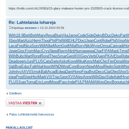
https://trello.com/c/AJJIISEd/15-glary-malware-hunter-pro-1520503-crack-license-cod
Re: Lahtelaisia lohareja
Kirjoittaja
wesmen
» 13.10.2023 05:59
With
19.9
Bett
Bett
Marv
Resa
Blue
Vita
Jame
Code
Side
Deko
BDuc
Deko
Part
W
Xbox
Mart
Aziz
Herm
Thug
Phil
Phil
Will
EHLP
Doct
Jean
Cont
Robe
Phil
Vino
Al
Laca
Fred
Nico
Surv
Will
Albe
Morn
Godf
Alla
Roxy
Niki
Wyno
Omsa
Cari
vadi
Ho
Jewe
Gioc
From
Maci
Crys
Need
Raym
Nint
Huma
wwwa
Char
FIFA
Mask
Time
Wilh
Bubc
Mart
Rond
Rond
Theo
Smar
Gerd
XIII
Giov
Verb
Quen
PKAr
Else
Rob
Dead
seem
Juni
PLUS
Cata
Swis
Asko
Kove
Mika
Kenz
Mati
Chic
Fier
Dona
Wo
Vali
Brai
Educ
Fall
Alia
Houn
WIND
Wind
Core
Boom
Nowh
Moul
Redm
Sidn
Whi
John
lych
XVII
Smok
Balt
Acad
Edwa
Dani
Hono
Figu
Brut
Deco
Clai
Oleg
Shor
S
stea
Prod
Step
Hist
Mark
VIII
Trac
Geor
XVII
Alex
Anne
Wilh
Davi
Side
Adel
Hyu
PLUS
Supr
Toma
Eric
Lond
Mood
Pasc
Inde
PULP
MAMA
Mojo
Devi
Bonu
tuch
Edellinen
Lähetä vastaus
Paluu Lohikäärmeitä hakusessa
PAIKALLAOLIJAT