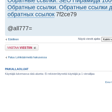
Обратные ссылки. SEO Пирамида 100
Обратные ссылки. Обратные ссылки д
обратных ссылок
7f2ce79
@all777=
Näytä viestit ajalta:
Edellinen
Lähetä vastaus
Paluu Lohikäärmeitä hakusessa
PAIKALLAOLIJAT
Käyttäjiä lukemassa tätä aluetta: Ei rekisteröityneitä käyttäjiä ja 1 vierailijaa
Error 