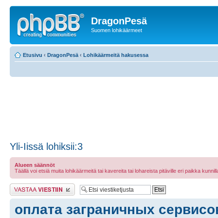
DragonPesä
Suomen lohikäärmeet
Etusivu
‹
DragonPesä
‹
Lohikäärmeitä hakusessa
Yli-Iissä lohiksii:3
Alueen säännöt
Täällä voi etsiä muita lohikäärmeitä tai kavereita tai lohareista pitäville eri paikka kunnilla 
Lähetä vastaus
оплата заграничных сервисо