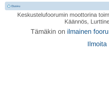
Etusivu
Keskustelufoorumin moottorina toim
Käännös, Lurttin
Tämäkin on
ilmainen foor
Ilmoita