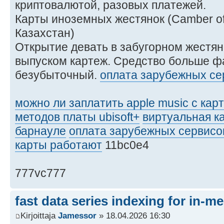
криптовалютой, разовых платежей.
Карты иноземных жестянок (Camber o
Казахстан)
Открытие девать в забугорном жестя
выпуском картеж. Средство больше ф
безубыточный.
оплата зарубежных се
можно ли заплатить apple music с ка
методов платы ubisoft+
виртуальная ка
барнауле
оплата зарубежных сервисо
карты работают
11bc0e4
777vc777
fast data series indexing for in-m
Kirjoittaja
Jamessor
» 18.04.2026 16:30