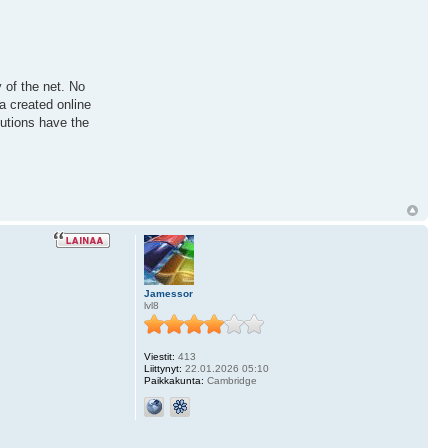
 of the net. No
a created online
utions have the
Jamessor
lvl8
Viestit:
413
Liittynyt:
22.01.2026 05:10
Paikkakunta:
Cambridge