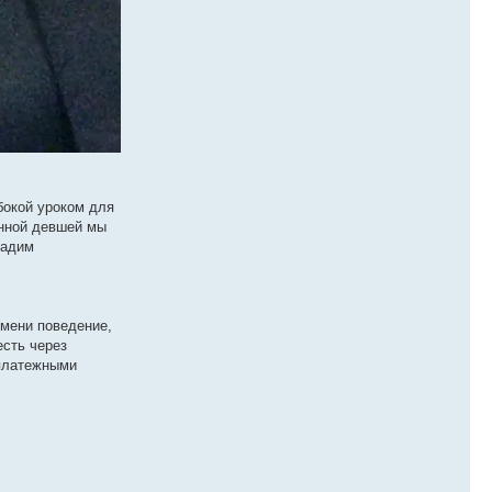
бокой уроком для
анной девшей мы
дадим
емени поведение,
есть через
 платежными