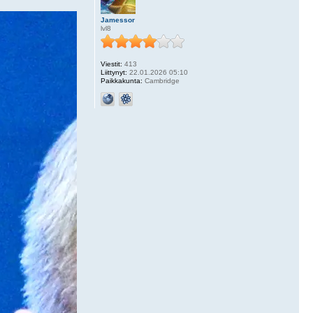
Jamessor
lvl8
Viestit:
413
Liittynyt:
22.01.2026 05:10
Paikkakunta:
Cambridge