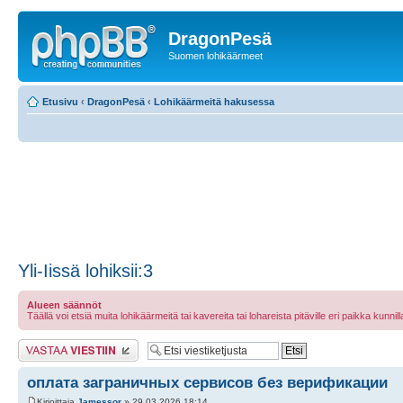
DragonPesä
Suomen lohikäärmeet
Etusivu
‹
DragonPesä
‹
Lohikäärmeitä hakusessa
Yli-Iissä lohiksii:3
Alueen säännöt
Täällä voi etsiä muita lohikäärmeitä tai kavereita tai lohareista pitäville eri paikka kunnilla 
Lähetä vastaus
оплата заграничных сервисов без верификации
Kirjoittaja
Jamessor
» 29.03.2026 18:14