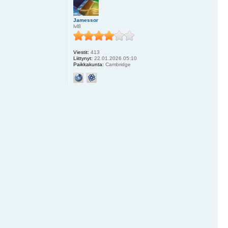
Jamessor
lvl8
Viestit:
413
Liittynyt:
22.01.2026 05:10
Paikkakunta:
Cambridge