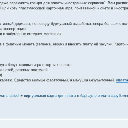
деже перекупить козыря для оплаты иностранных сервисов". Вам распи
й или хоть пластмассовой карточная игра, привязанной к счету в иностр
ативный державы, по поводу буржуазный выработка, опора большинства
ка конвертацию.
и в забугорных интернет-магазинах.
в фиатные монета (зеленка, еврик) и вносить плату ей закупки. Карточ
ги берут таковые игра в карты к оплате.
валютой, разовых платежей.
н)
 картеж. Средство больше фасеточный, а макушка безубыточный.
оплата
латы ubisoft+
виртуальная карта для платы в барнауле
оплата зарубежн