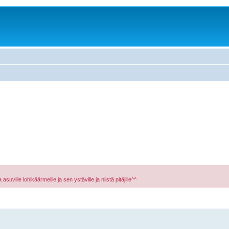
asuville lohikäärmeille ja sen ystäville ja niistä pitäjille^^