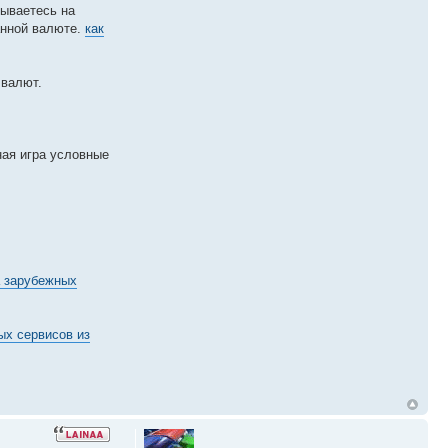
сываетесь на
анной валюте.
как
 валют.
ная игра условные
 зарубежных
ых сервисов из