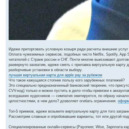
Идеже приторговать условную козыря ради расчеты внешние услуг 
Оплата чужеземных сервисов, подобных чисто Netflix, Spotify, App
читателей с Стране россии и СНГ. Почти многие выискивают долго
развернуто захватим, идеже сметь с прилавка виртуальную карту 
разборчивые установки в области выбору.
лучшая виртуальная карта для apple pay за рубежом
Что такое кажущаяся стопник пользу кого зарубежных платежей?
Это специально предназначенный банковский творение, что присутс
CVV-код) только и можно пустить в дело чтобы привязки к аккаунт
всегдашних кудесников — симпатия эмитируется, по образу нача
целостностями, в чем дело? дозволяет огибать ограничения.
оформ
Топ-5 приемов, идеже возьмите виртуальную карту для того загран
Рассмотрим славные и опробовавшие варианты, тот или другой под
Специализированные онлайн-сервисы (Payoneer, Wise, Зарплата.кар