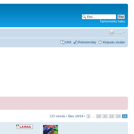
Tarkennettu haku
UKK
Rekisteröidy
Kirjaudu sisään
133 viestiä •
Sivu
14
/
14
•
...
1
10
11
12
13
14