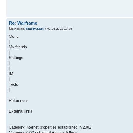
Re: Warframe
Kirjoittaja
TimothyDam
» 01.06.2022 13:25
Menu
|
My friends
|
Settings
|
|
IM
|
Tools
|
References
External links
Category:Internet properties established in 2002
Category:2002 softwareTri-state Tollway