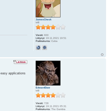
JamesChesk
lvl8
Viestit:
600
Liittynyt:
19.11.2021 19:51
Paikkakunta:
Cuba
 easy applications
EdwardDaw
lvl8
Viestit:
728
Liittynyt:
19.11.2021 05:31
Paikkakunta:
The Gambia