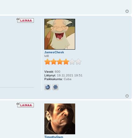
JamesChesk
lvl8
Viestit:
600
Liittynyt:
19.11.2021 19:51
Paikkakunta:
Cuba
TimothyDam