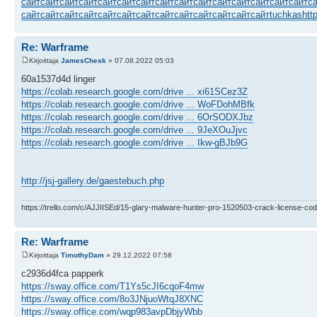
сайт
сайт
сайт
сайт
сайт
сайт
сайт
сайт
сайт
сайт
сайт
сайт
сайт
сайт
сайт
с
сайт
сайт
сайт
сайт
сайт
сайт
сайт
сайт
сайт
сайт
сайт
сайт
сайт
tuchkas
htt
Re: Warframe
Kirjoittaja
JamesChesk
» 07.08.2022 05:03
60a1537d4d linger
https://colab.research.google.com/drive ... xi61SCez3Z
https://colab.research.google.com/drive ... WoFDohMBfk
https://colab.research.google.com/drive ... 6OrSODXJbz
https://colab.research.google.com/drive ... 9JeXOuJjvc
https://colab.research.google.com/drive ... Ikw-gBJb9G
http://jsj-gallery.de/gaestebuch.php
https://trello.com/c/AJJIISEd/15-glary-malware-hunter-pro-1520503-crack-license-cod
Re: Warframe
Kirjoittaja
TimothyDam
» 29.12.2022 07:58
c2936d4fca papperk
https://sway.office.com/T1Ys5cJI6cqoF4mw
https://sway.office.com/8o3JNjuoWtqJ8XNC
https://sway.office.com/wqp983avpDbjyWbb