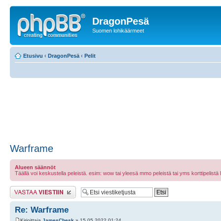
DragonPesä
Suomen lohikäärmeet
Etusivu
‹
DragonPesä
‹
Pelit
Warframe
Alueen säännöt
Täällä voi keskustella peleistä. esim: wow tai yleesä mmo peleistä tai yms korttipelistä laut
Lähetä vastaus
Re: Warframe
Kirjoittaja
JamesChesk
» 15.05.2022 01:24