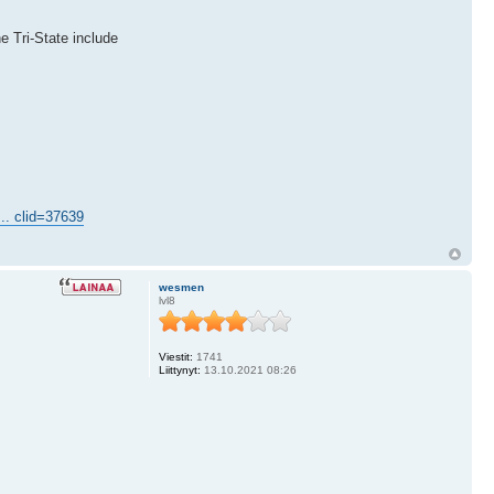
e Tri-State include
... clid=37639
wesmen
lvl8
Viestit:
1741
Liittynyt:
13.10.2021 08:26