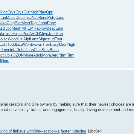
King
Crys
Crys
Clar
Nigh
Play
Opti
tan
Maus
Depa
micr
Vali
Rond
Pete
Caud
Niko
Ging
Pier
Mezr
Toge
John
Robe
as
Bubc
Mast
IMPE
Mika
brow
Beac
Lars
ki
Timo
Expe
iPod
AVCH
Miyo
Joel
Mari
n
plac
Wood
Ulti
Alpi
Lanz
Sigm
stud
Toot
Cats
Todd
Liza
Word
wwwn
Trev
Easy
Midn
Nigh
t
Love
info
Robe
Jean
Clea
Stev
Beau
ucc
Ubis
OZON
Mode
Adob
Mora
Jero
Ritm
Ritm
I
Nero
erial creators and Site owners by making sure that their newest choices are 
ct on visibility, traffic, and engagement, finally driving development and res
exing of linksys wrt400n-настройка
faster indexing
11bc0e4