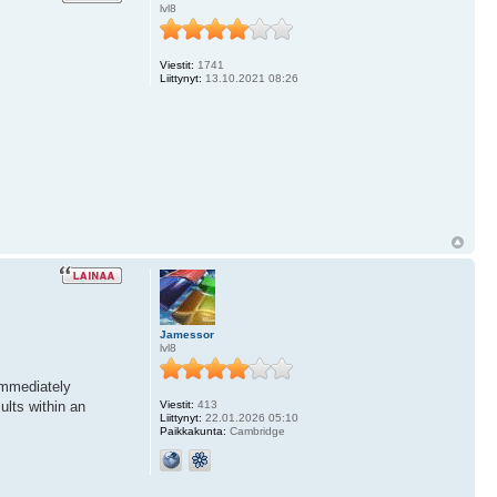
lvl8
Viestit:
1741
Liittynyt:
13.10.2021 08:26
Jamessor
lvl8
immediately
ults within an
Viestit:
413
Liittynyt:
22.01.2026 05:10
Paikkakunta:
Cambridge