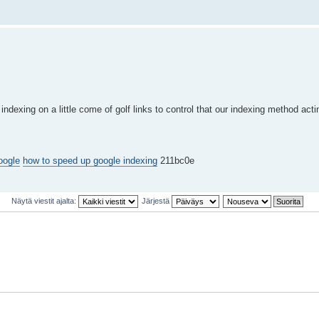
ndexing on a little come of golf links to control that our indexing method actin
oogle
how to speed up google indexing
211bc0e
Näytä viestit ajalta:
Järjestä