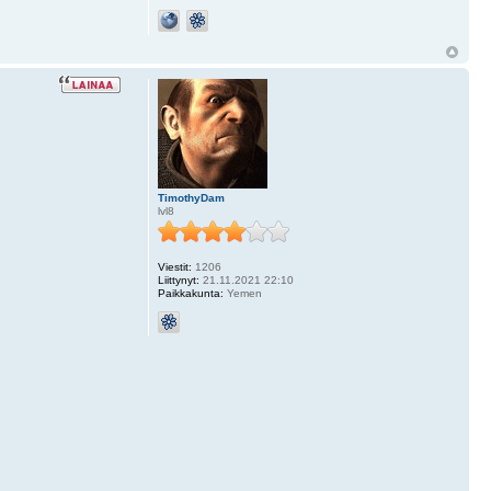
TimothyDam
lvl8
Viestit:
1206
Liittynyt:
21.11.2021 22:10
Paikkakunta:
Yemen