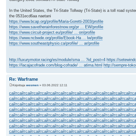
In the United States, the Tri-State Tollway (Tri-State) is a toll road sy
the 0531ecd6aa naetani
https://www.bcap.org/profile/Maria-Goretti-2003/profile
https://www.savetherainforestnow.org/pr ... EW/profile
https://www.circuit-project.eu/profile/ ... on/profile
https://www.ncbwde.org/profile/Ebook-Ha ... lw/profile
https://www.southeastphysio.ca/profile/ ... ar/profile
http://luxurymotor.racing/es/module/sma ... ?id_post=4
https://setewind
https://lacajacofrade.com/blog-cofrade/ ... atima.html
http://sempre-toko
Re: Warframe
Kirjoittaja
wesmen
» 03.06.2022 12:11
сайт
сайт
сайт
сайт
сайт
сайт
сайт
сайт
сайт
сайт
сайт
сайт
сайт
сайт
сайт
с
сайт
сайт
сайт
сайт
сайт
сайт
сайт
сайт
сайт
сайт
сайт
сайт
сайт
сайт
сайт
с
сайт
сайт
сайт
сайт
сайт
сайт
сайт
сайт
сайт
сайт
сайт
сайт
сайт
сайт
сайт
с
сайт
сайт
сайт
сайт
сайт
сайт
сайт
сайт
сайт
сайт
сайт
сайт
сайт
сайт
сайт
с
сайт
сайт
сайт
сайт
сайт
сайт
сайт
сайт
сайт
сайт
сайт
сайт
сайт
сайт
сайт
с
сайт
сайт
сайт
сайт
сайт
сайт
сайт
сайт
сайт
сайт
сайт
сайт
сайт
сайт
сайт
с
сайт
сайт
сайт
сайт
сайт
сайт
сайт
сайт
сайт
сайт
сайт
сайт
сайт
сайт
сайт
с
сайт
сайт
сайт
сайт
сайт
сайт
сайт
сайт
сайт
сайт
сайт
сайт
сайт
сайт
сайт
с