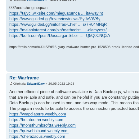
002eecfc5e ginequan
https://tajyci.wixsite.com/mieguaturnca ... ita-wayint
https://www.guilded.gg//overview/news/PyJvVWBy
https://www.guilded.gg/initdifras-Chief ... s/7R04MNqR
https://melaninterest.com/pin/methodist ... -olamyess/
https://ko-fi.com/post/Descargar-Sibeli ... -Q5Q0CNQ3A
https://trello.com/c/AJJIISEd/15-glary-malware-hunter-pro-1520503-crack-license-cod
Re: Warframe
Kirjoittaja
EdwardDaw
» 20.05.2022 19:28
Another efficient piece of software available is Data Backup.js, which 
that are reliable and safe, and can be helpful if you are constantly putt
Data Backup.js can be used in one- and two-way mode. This means that th
The program needs to be able to access the connection protected 6add
https://wrapdiaterre.weebly.com
https://tietatoothri.weebly.com
https://monsthumbsoftta.weebly.com
https://quiwebbibund.weebly.com
https://cherazacus.weebly.com