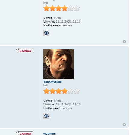
lvl8
Viestit:
1206
Liittynyt:
21.11.2021 22:10
Paikkakunta:
Yemen
TimothyDam
lvl8
Viestit:
1206
Liittynyt:
21.11.2021 22:10
Paikkakunta:
Yemen
wesmen