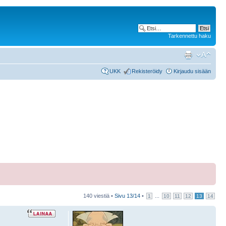
Tarkennettu haku
UKK
Rekisteröidy
Kirjaudu sisään
140 viestiä •
Sivu
13
/
14
•
...
1
10
11
12
13
14