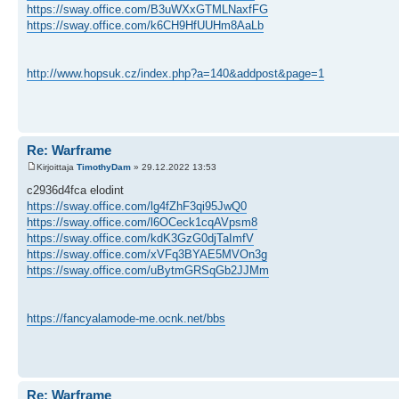
https://sway.office.com/B3uWXxGTMLNaxfFG
https://sway.office.com/k6CH9HfUUHm8AaLb
http://www.hopsuk.cz/index.php?a=140&addpost&page=1
Re: Warframe
Kirjoittaja
TimothyDam
» 29.12.2022 13:53
c2936d4fca elodint
https://sway.office.com/lg4fZhF3qi95JwQ0
https://sway.office.com/l6OCeck1cqAVpsm8
https://sway.office.com/kdK3GzG0djTaImfV
https://sway.office.com/xVFq3BYAE5MVOn3g
https://sway.office.com/uBytmGRSqGb2JJMm
https://fancyalamode-me.ocnk.net/bbs
Re: Warframe