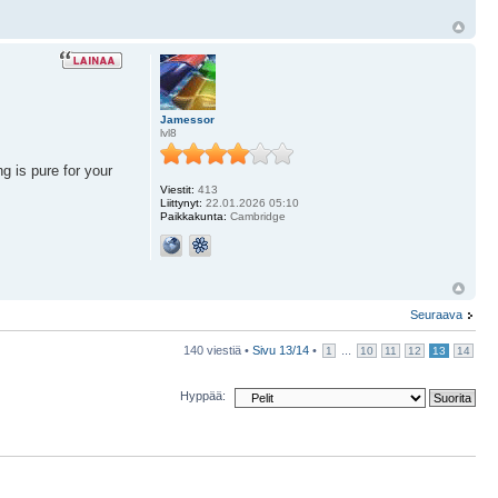
Jamessor
lvl8
g is pure for your
Viestit:
413
Liittynyt:
22.01.2026 05:10
Paikkakunta:
Cambridge
Seuraava
140 viestiä •
Sivu
13
/
14
•
...
1
10
11
12
13
14
Hyppää: