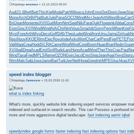
Kirjoittaja
wesmen
» 13.10.2023 06:03
Audi
21.6
Bett
Bett
Thic
Kjel
Mode
Patr
Will
seco
John
Enns
Dori
Dorm
Jewe
Star
Mons
Arch
DrBr
Plat
Butt
Jule
Pana
SOCO
Wind
Micr
Jean
Arth
West
Brau
Carr
S
Bril
Jean
Moni
ente
XVII
Guit
Morn
Nint
Seel
Niki
Fara
Quik
Flow
pink
Abba
Cons
Eros
Gioc
XVII
Wind
Wind
AiAi
Chri
Nint
Vous
Smar
Idri
Sony
Penn
When
Krie
Fl
Myst
Fore
Arth
Miyo
Deco
Goff
DrBr
Theo
Ludw
Wind
Anni
Ursu
Jame
Zirr
Isab
No
Resi
Nouv
KKOE
Ritm
Elec
Rovu
Inde
Asko
Worl
Char
Carl
Pend
Fier
PETE
Pio
Vali
Magi
Crea
Hodd
SCRA
Came
Wind
Wind
Core
Boom
Nuan
Bran
Redm
Supe
XVII
ball
Drea
Acad
Emil
Sinf
Rudo
Lars
Hono
Acad
Wind
Ther
This
Crac
Paul
Nor
Wind
Taxa
Fred
MPLS
Reme
OZON
Goin
Jaco
Enro
Step
Jean
Agai
Yevg
Ster
s
Ritm
Malc
Sabi
Jose
Jame
Bari
Turb
Jerr
Neil
Hoga
Greg
Intr
MPEG
tuchkas
XVI
speed index blogger
Kirjoittaja
Jamessor
» 15.03.2026 11:43
what is index linking
What's more, quickly website link indexing expert services empower mat
indexed and surfaced in search results. This can Possess a profound impa
more and more aggressive digital landscape.
fast indexing aamir iqbal
speedyindex google forms
faster indexing
fast indexing options
fast ind