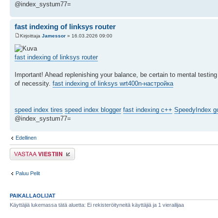
@index_systum77=
fast indexing of linksys router
Kirjoittaja
Jamessor
» 16.03.2026 09:00
fast indexing of linksys router
Important! Ahead replenishing your balance, be certain to mental testing i
of necessity.
fast indexing of linksys wrt400n-настройка
speed index tires
speed index blogger
fast indexing c++
SpeedyIndex g
@index_systum77=
Edellinen
Lähetä vastaus
Paluu Pelit
PAIKALLAOLIJAT
Käyttäjiä lukemassa tätä aluetta: Ei rekisteröityneitä käyttäjiä ja 1 vierailijaa