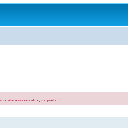
a peliin ja siitä nettipelii ja yksin peleihin ^^