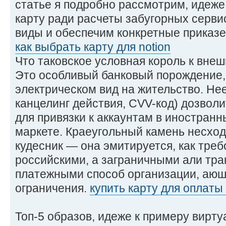
статье я подробно рассмотрим, идеж
карту ради расчеты забугорных серви
виды и обеспечим конкретные приказе
как выбрать карту для notion
Что таковское условная король к вне
Это особливый банковый порождение, 
электрическом вид на жительство. Нее
канцелинг действия, CVV-код) дозвол
для привязки к аккаунтам в иностран
маркете. Краеугольный камень несхо
кудесник — она эмитируется, как треб
российскими, а заграничными али тр
платежными способ организации, аюш
ограничения.
купить карту для оплаты 
Топ-5 образов, идеже к примеру вирт