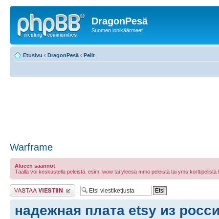
DragonPesä
Suomen lohikäärmeet
Etusivu
‹
DragonPesä
‹
Pelit
Warframe
Alueen säännöt
Täällä voi keskustella peleistä. esim: wow tai yleesä mmo peleistä tai yms korttipelistä laut
Lähetä vastaus
надежная плата etsy из росс