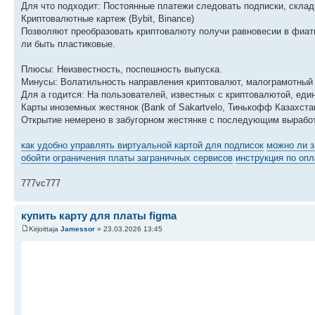
Для что подходит: Постоянные платежи следовать подписки, склад
Криптовалютные картеж (Bybit, Binance)
Позволяют преобразовать криптовалюту получи равновесии в фиатн
ли быть пластиковые.
Плюсы: Неизвестность, поспешность выпуска.
Минусы: Волатильность направления криптовалют, малограмотный ч
Для а годится: На пользователей, известных с криптовалютой, ед
Карты иноземных жестянок (Bank of Sakartvelo, Тинькофф Казахста
Открытие немерено в забугорном жестянке с последующим выработк
как удобно управлять виртуальной картой для подписок
можно ли з
обойти ограничения платы заграничных сервисов
инструкция по опл
777vc777
купить карту для платы figma
Kirjoittaja
Jamessor
» 23.03.2026 13:45