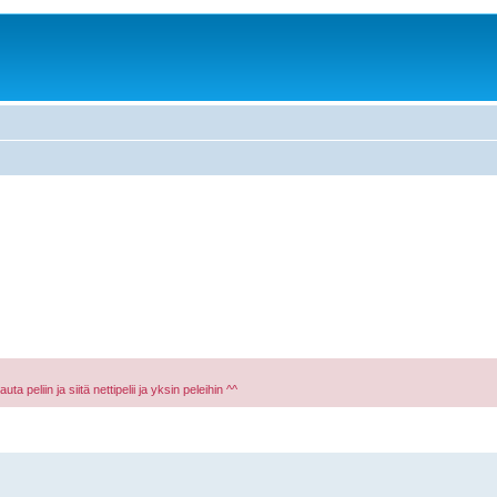
a peliin ja siitä nettipelii ja yksin peleihin ^^