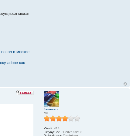
кажущиеся может
 notion в москве
ску adobe
как
Jamessor
lvl8
Viestit:
413
Liittynyt:
22.01.2026 05:10
Paikkakunta:
Cambridge