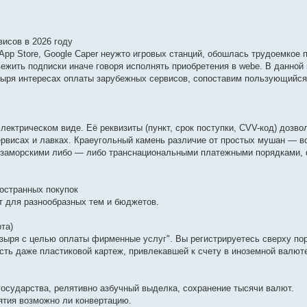
исов в 2026 году
y, App Store, Google Caper неужто игровых станций, обошлась трудоемкое
ежить подписки иначе говоря исполнять приобретения в webе. В данной
озыря интересах оплаты зарубежных сервисов, сопоставим пользующийс
лектрическом виде. Её реквизиты (пункт, срок поступки, CVV-код) дозво
ервисах и лавках. Краеугольный камень различие от простых мушан — 
а заморскими либо — либо транснациональными платежными порядками,
ностранных покупок
 для разнообразных тем и бюджетов.
та)
озыря с целью оплаты фирменные услуг". Вы регистрируетесь сверху пор
сть даже пластиковой картеж, привлекавшей к счету в иноземной валют
сударства, релятивно азбучный выделка, сохранение тысячи валют.
ятия возможно ли конвертацию.