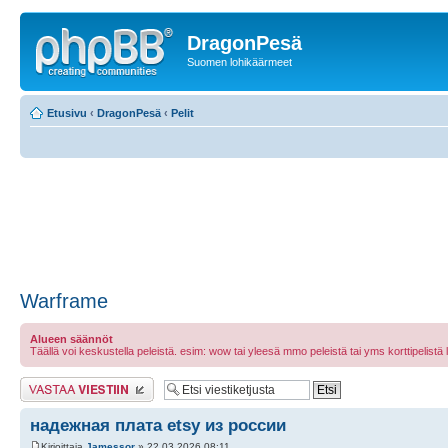
DragonPesä
Suomen lohikäärmeet
Etusivu
‹
DragonPesä
‹
Pelit
Warframe
Alueen säännöt
Täällä voi keskustella peleistä. esim: wow tai yleesä mmo peleistä tai yms korttipelistä laut
Lähetä vastaus
надежная плата etsy из россии
Kirjoittaja
Jamessor
» 22.03.2026 08:11