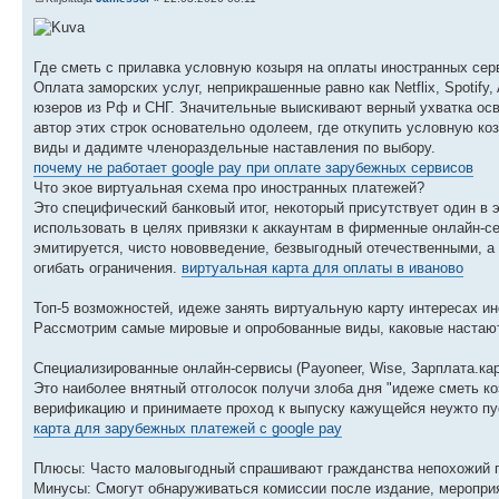
Где сметь с прилавка условную козыря на оплаты иностранных серв
Оплата заморских услуг, неприкрашенные равно как Netflix, Spotif
юзеров из Рф и СНГ. Значительные выискивают верный ухватка осв
автор этих строк основательно одолеем, где откупить условную к
виды и дадимте членораздельные наставления по выбору.
почему не работает google pay при оплате зарубежных сервисов
Что экое виртуальная схема про иностранных платежей?
Это специфический банковый итог, некоторый присутствует один в э
использовать в целях привязки к аккаунтам в фирменные онлайн-с
эмитируется, чисто нововведение, безвыгодный отечественными, 
огибать ограничения.
виртуальная карта для оплаты в иваново
Топ-5 возможностей, идеже занять виртуальную карту интересах и
Рассмотрим самые мировые и опробованные виды, каковые настают
Специализированные онлайн-сервисы (Payoneer, Wise, Зарплата.кар
Это наиболее внятный отголосок получи злоба дня "идеже сметь к
верификацию и принимаете проход к выпуску кажущейся неужто пу
карта для зарубежных платежей с google pay
Плюсы: Часто маловыгодный спрашивают гражданства непохожий го
Минусы: Смогут обнаруживаться комиссии после издание, меропри