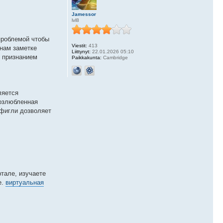
Jamessor
lvl8
 проблемой чтобы
Viestit:
413
 нам заметке
Liittynyt:
22.01.2026 05:10
я признанием
Paikkakunta:
Cambridge
ляется
возлюбленная
 фигли дозволяет
тале, изучаете
е.
виртуальная