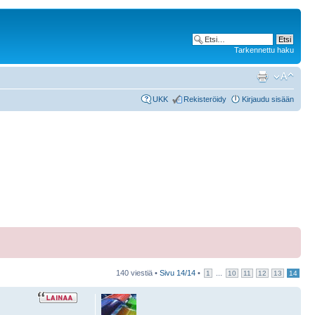
Tarkennettu haku
UKK
Rekisteröidy
Kirjaudu sisään
140 viestiä •
Sivu
14
/
14
•
...
1
10
11
12
13
14