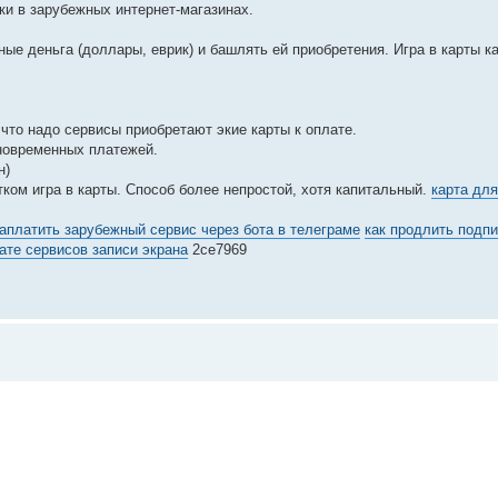
ки в зарубежных интернет-магазинах.
ые деньга (доллары, еврик) и башлять ей приобретения. Игра в карты 
то надо сервисы приобретают экие карты к оплате.
иновременных платежей.
н)
ом игра в карты. Способ более непростой, хотя капитальный.
карта для
аплатить зарубежный сервис через бота в телеграме
как продлить подпи
ате сервисов записи экрана
2ce7969