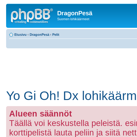
DragonPesä
Suomen lohikäärmeet
Etusivu
‹
DragonPesä
‹
Pelit
Yo Gi Oh! Dx lohikäärm
Alueen säännöt
Täällä voi keskustella peleistä. e
korttipelistä lauta peliin ja siitä net