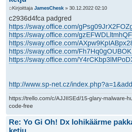
Kirjoittaja
JamesChesk
» 30.12.2022 02:10
c2936d4fca padgred
https://sway.office.com/gPsg09JrX2FOZ
https://sway.office.com/gzEFWDLltmh
https://sway.office.com/AXpw9KpIABpx2
https://sway.office.com/Fh7Hq0gOUBO
https://sway.office.com/Y4rCKbp3lMPo
http://www.sp-net.cz/index.php?a=1&ad
https://trello.com/c/AJJIISEd/15-glary-malware-
code-free
Re: Yo Gi Oh! Dx lohikäärme pakk
ketju