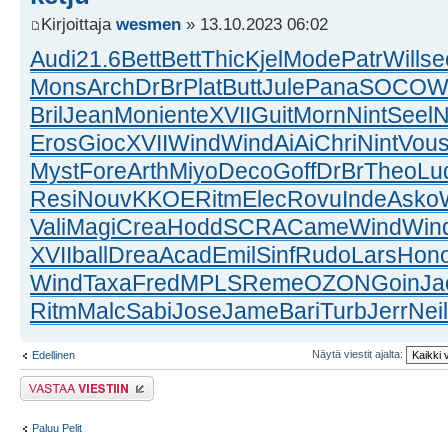
Kirjoittaja
wesmen
» 13.10.2023 06:02
Audi
21.6
Bett
Bett
Thic
Kjel
Mode
Patr
Will
se
Mons
Arch
DrBr
Plat
Butt
Jule
Pana
SOCO
W
Bril
Jean
Moni
ente
XVII
Guit
Morn
Nint
Seel
N
Eros
Gioc
XVII
Wind
Wind
AiAi
Chri
Nint
Vou
Myst
Fore
Arth
Miyo
Deco
Goff
DrBr
Theo
Lu
Resi
Nouv
KKOE
Ritm
Elec
Rovu
Inde
Asko
Vali
Magi
Crea
Hodd
SCRA
Came
Wind
Win
XVII
ball
Drea
Acad
Emil
Sinf
Rudo
Lars
Hon
Wind
Taxa
Fred
MPLS
Reme
OZON
Goin
Ja
Ritm
Malc
Sabi
Jose
Jame
Bari
Turb
Jerr
Neil
Näytä viestit ajalta:
Edellinen
Lähetä vastaus
Paluu Pelit