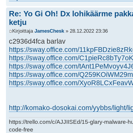
Re: Yo Gi Oh! Dx lohikäärme pakk
ketju
Kirjoittaja
JamesChesk
» 28.12.2022 23:36
c2936d4fca barlav
https://sway.office.com/11kpFBDzie8zRk
https://sway.office.com/C1pieRc8bTy7o
https://sway.office.com/tAnt1PeMvoyv4J
https://sway.office.com/Q259KOiWM29
https://sway.office.com/XyoR8LCxFeav
http://komako-dosokai.com/yybbs/light/lig
https://trello.com/c/AJJIISEd/15-glary-malware-
code-free