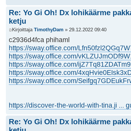
Re: Yo Gi Oh! Dx lohikäärme pakk
ketju
Kirjoittaja
TimothyDam
» 29.12.2022 09:40
c2936d4fca phihaml
https://sway.office.com/Lfn50fzl2QGq7W
https://sway.office.com/vKLZUJmODf9
https://sway.office.com/ijZ7Tq81ZDATm
https://sway.office.com/4xqHvie0EIsk3x
https://sway.office.com/Seifgq7GDEukF
https://discover-the-world-with-tina.ji ...
Re: Yo Gi Oh! Dx lohikäärme pakk
ketju