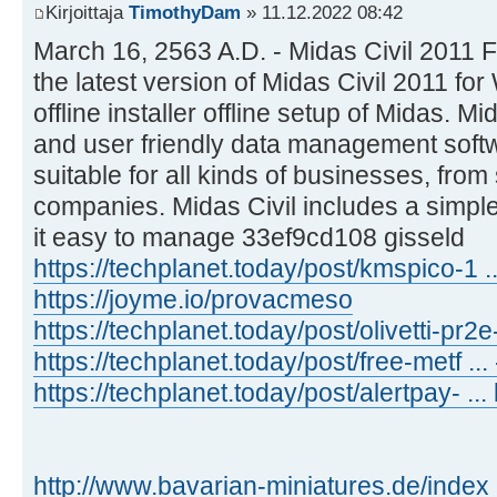
Kirjoittaja
TimothyDam
» 11.12.2022 08:42
March 16, 2563 A.D. - Midas Civil 201
the latest version of Midas Civil 2011 for
offline installer offline setup of Midas. Mi
and user friendly data management softw
suitable for all kinds of businesses, fro
companies. Midas Civil includes a simple
it easy to manage 33ef9cd108 gisseld
https://techplanet.today/post/kmspico-1 ...
https://joyme.io/provacmeso
https://techplanet.today/post/olivetti-pr2
https://techplanet.today/post/free-metf ...
https://techplanet.today/post/alertpay- ... 
http://www.bavarian-miniatures.de/index 