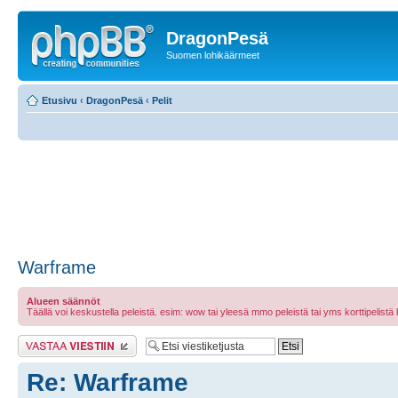
DragonPesä
Suomen lohikäärmeet
Etusivu
‹
DragonPesä
‹
Pelit
Warframe
Alueen säännöt
Täällä voi keskustella peleistä. esim: wow tai yleesä mmo peleistä tai yms korttipelistä laut
Lähetä vastaus
Re: Warframe