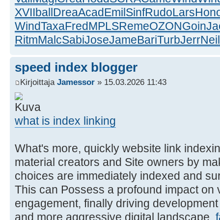
XVII
ball
Drea
Acad
Emil
Sinf
Rudo
Lars
Hon
Wind
Taxa
Fred
MPLS
Reme
OZON
Goin
Ja
Ritm
Malc
Sabi
Jose
Jame
Bari
Turb
Jerr
Neil
speed index blogger
Kirjoittaja
Jamessor
» 15.03.2026 11:43
what is index linking
What's more, quickly website link index
material creators and Site owners by mak
choices are immediately indexed and sur
This can Possess a profound impact on visi
engagement, finally driving development
and more aggressive digital landscape.