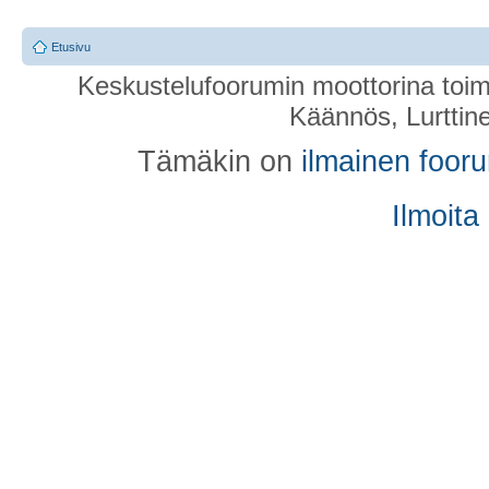
Etusivu
Keskustelufoorumin moottorina toim
Käännös, Lurttin
Tämäkin on
ilmainen foor
Ilmoita