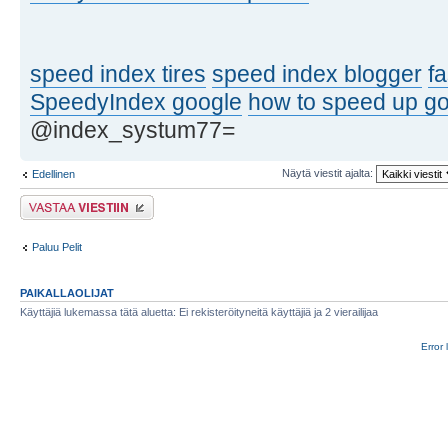
speed index tires
speed index blogger
f
SpeedyIndex google
how to speed up go
@index_systum77=
Näytä viestit ajalta:
Edellinen
Lähetä vastaus
Paluu Pelit
PAIKALLAOLIJAT
Käyttäjiä lukemassa tätä aluetta: Ei rekisteröityneitä käyttäjiä ja 2 vierailijaa
Error 