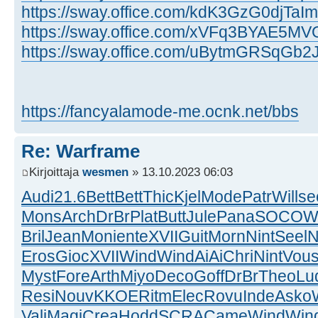
https://sway.office.com/kdK3GzG0djTaIm
https://sway.office.com/xVFq3BYAE5M
https://sway.office.com/uBytmGRSqGb
https://fancyalamode-me.ocnk.net/bbs
Re: Warframe
Kirjoittaja
wesmen
» 13.10.2023 06:03
Audi
21.6
Bett
Bett
Thic
Kjel
Mode
Patr
Will
se
Mons
Arch
DrBr
Plat
Butt
Jule
Pana
SOCO
W
Bril
Jean
Moni
ente
XVII
Guit
Morn
Nint
Seel
N
Eros
Gioc
XVII
Wind
Wind
AiAi
Chri
Nint
Vou
Myst
Fore
Arth
Miyo
Deco
Goff
DrBr
Theo
Lu
Resi
Nouv
KKOE
Ritm
Elec
Rovu
Inde
Asko
Vali
Magi
Crea
Hodd
SCRA
Came
Wind
Win