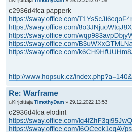
Kirjoittaja
TimothyDam
» 29.12.2022 07:58
c2936d4fca papperk
https://sway.office.com/T1Ys5cJI6cqoF
https://sway.office.com/8o3JNjuoWtqJ8
https://sway.office.com/wqp983avpDbj
https://sway.office.com/B3uWXxGTMLN
https://sway.office.com/k6CH9HfUUHm
http://www.hopsuk.cz/index.php?a=14
Re: Warframe
Kirjoittaja
TimothyDam
» 29.12.2022 13:53
c2936d4fca elodint
https://sway.office.com/lg4fZhF3qi95Jw
https://sway.office.com/l6OCeck1cqAVp