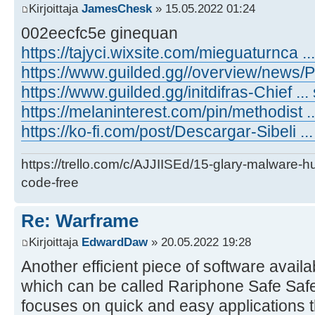
Kirjoittaja
JamesChesk
» 15.05.2022 01:24
002eecfc5e ginequan
https://tajyci.wixsite.com/mieguaturnca ...
https://www.guilded.gg//overview/news
https://www.guilded.gg/initdifras-Chief 
https://melaninterest.com/pin/methodist .
https://ko-fi.com/post/Descargar-Sibeli
https://trello.com/c/AJJIISEd/15-glary-malware-
code-free
Re: Warframe
Kirjoittaja
EdwardDaw
» 20.05.2022 19:28
Another efficient piece of software availa
which can be called Rariphone Safe Safe
focuses on quick and easy applications th