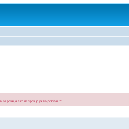
a peliin ja siitä nettipelii ja yksin peleihin ^^