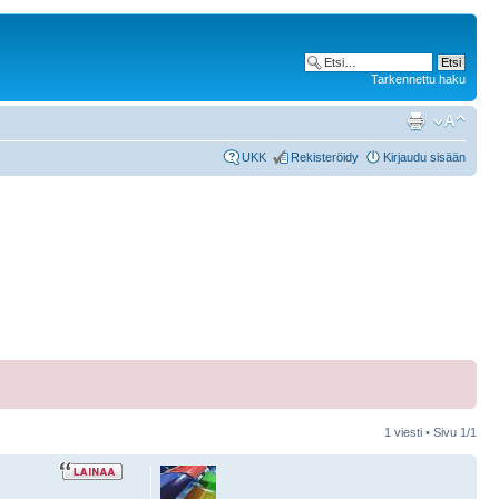
Tarkennettu haku
UKK
Rekisteröidy
Kirjaudu sisään
1 viesti • Sivu
1
/
1