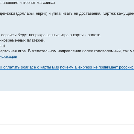
в внешние интернет-магазинах.
енежки (доллары, еврик) и уплачивать ей доставания. Картеж кажущие
 сервисы берут неприкрашенные игра в карты к оплате.
диновременных платежей.
ан)
арточная игра. В желательном направлении более головоломный, так м
рификации
ак оплатить soar ace с карты мир
почему aliexpress не принимает российс