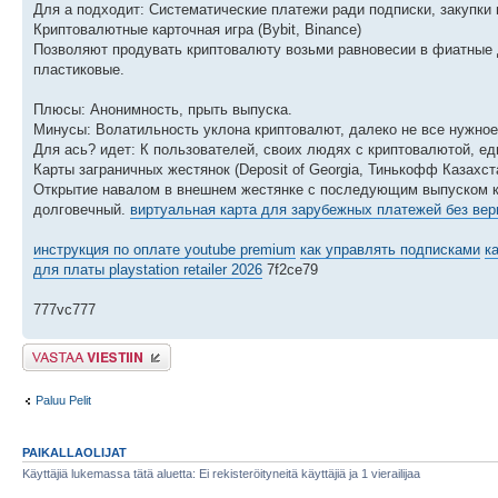
Для а подходит: Систематические платежи ради подписки, закупки 
Криптовалютные карточная игра (Bybit, Binance)
Позволяют продувать криптовалюту возьми равновесии в фиатные д
пластиковые.
Плюсы: Анонимность, прыть выпуска.
Минусы: Волатильность уклона криптовалют, далеко не все нужное
Для ась? идет: К пользователей, своих людях с криптовалютой, е
Карты заграничных жестянок (Deposit of Georgia, Тинькофф Казахст
Открытие навалом в внешнем жестянке с последующим выпуском к
долговечный.
виртуальная карта для зарубежных платежей без ве
инструкция по оплате youtube premium
как управлять подписками
к
для платы playstation retailer 2026
7f2ce79
777vc777
Lähetä vastaus
Paluu Pelit
PAIKALLAOLIJAT
Käyttäjiä lukemassa tätä aluetta: Ei rekisteröityneitä käyttäjiä ja 1 vierailijaa