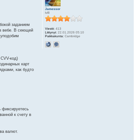
Jamessor
lvl8
убокой заданием
Viestit:
413
в вебе. В сеющей
Liittynyt:
22.01.2026 05:10
 уподобим
Paikkakunta:
Cambridge
 CVV-код)
ординарных карт
дками, как будто
ь фиксируетесь
ванной к счету в
ва валют.