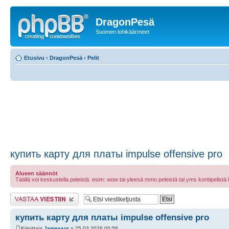
DragonPesä
Suomen lohikäärmeet
Etusivu
‹
DragonPesä
‹
Pelit
купить карту для платы impulse offensive pro
Alueen säännöt
Täällä voi keskustella peleistä. esim: wow tai yleesä mmo peleistä tai yms korttipelistä laut
Lähetä vastaus
купить карту для платы impulse offensive pro
Kirjoittaja
Jamessor
» 25.03.2026 00:56