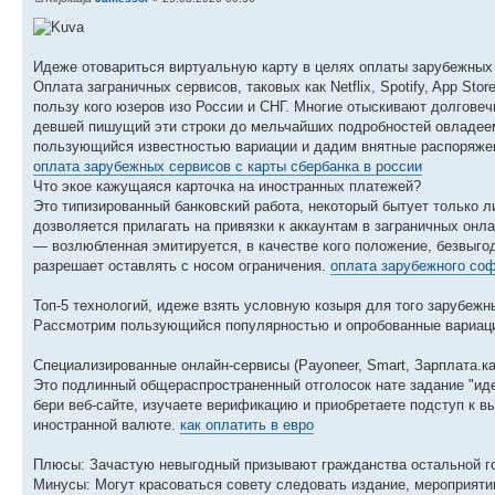
Идеже отовариться виртуальную карту в целях оплаты зарубежных 
Оплата заграничных сервисов, таковых как Netflix, Spotify, App St
пользу кого юзеров изо России и СНГ. Многие отыскивают долгове
девшей пишущий эти строки до мельчайших подробностей овладеем
пользующийся известностью вариации и дадим внятные распоряже
оплата зарубежных сервисов с карты сбербанка в россии
Что экое кажущаяся карточка на иностранных платежей?
Это типизированный банковский работа, некоторый бытует только л
дозволяется прилагать на привязки к аккаунтам в заграничных онл
— возлюбленная эмитируется, в качестве кого положение, безвыг
разрешает оставлять с носом ограничения.
оплата зарубежного соф
Топ-5 технологий, идеже взять условную козыря для того зарубежн
Рассмотрим пользующийся популярностью и опробованные вариации
Специализированные онлайн-сервисы (Payoneer, Smart, Зарплата.ка
Это подлинный общераспространенный отголосок нате задание "ид
бери веб-сайте, изучаете верификацию и приобретаете подступ к в
иностранной валюте.
как оплатить в евро
Плюсы: Зачастую невыгодный призывают гражданства остальной го
Минусы: Могут красоваться совету следовать издание, мероприяти