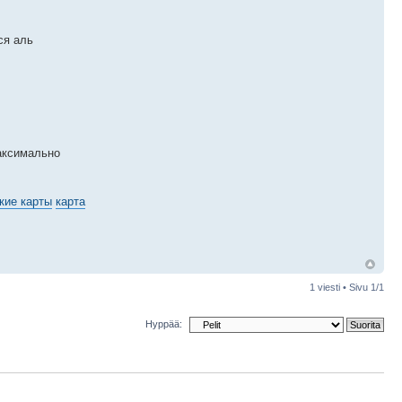
ся аль
аксимально
кие карты
карта
1 viesti • Sivu
1
/
1
Hyppää: