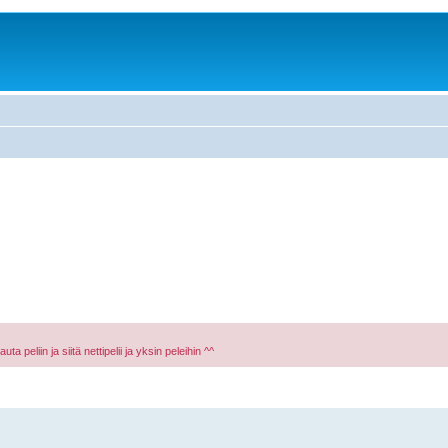
a peliin ja siitä nettipelii ja yksin peleihin ^^