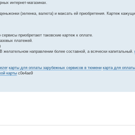
орных интернет-магазинах.
деньжонки (зеленка, валюта) и максать ей приобретения. Картеж кажущ
 сервисы приобретают таковские картеж к оплате.
разовых платежей.
)
В желательном направлении более составной, а всячески капитальный.
ezer
карты для оплаты зарубежных сервисов в тюмени
карта для оплат
кой карты
c0e4ae9