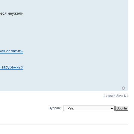
иеся неужели
как оплатить
ы зарубежных
1 viesti • Sivu
1
/
1
Hyppää: