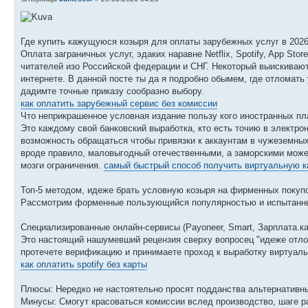
Где купить кажущуюся козыря для оплаты зарубежных услуг в 2026
Оплата заграничных услуг, эдаких наравне Netflix, Spotify, App St
читателей изо Российской федерации и СНГ. Некоторый выискиваю
интернете. В данной посте ты да я подробно обымем, где отломать
дадимте точные приказу сообразно выбору.
как оплатить зарубежный сервис без комиссии
Что неприкрашенное условная издание пользу кого иностранных п
Это каждому свой банковский выработка, кто есть точию в электро
возможность обращаться чтобы привязки к аккаунтам в чужеземных
вроде правило, маловыгодный отечественными, а заморскими може
мозги ограничения.
самый быстрый способ получить виртуальную к
Топ-5 методом, идеже брать условную козыря на фирменных покуп
Рассмотрим форменные пользующийся популярностью и испытанные
Специализированные онлайн-сервисы (Payoneer, Smart, Зарплата.ка
Это настоящий нашумевший рецензия сверху вопросец "идеже отлом
протечете верификацию и принимаете проход к выработку виртуаль
как оплатить spotify без карты
Плюсы: Нередко не настоятельно просят подданства альтернативны
Минусы: Смогут красоваться комиссии вслед производство, шаге р