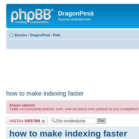
DragonPesä
Suomen lohikäärmeet
Etusivu
‹
DragonPesä
‹
Pelit
how to make indexing faster
Alueen säännöt
Täällä voi keskustella peleistä. esim: wow tai yleesä mmo peleistä tai yms korttipelistä laut
Lähetä vastaus
how to make indexing faster