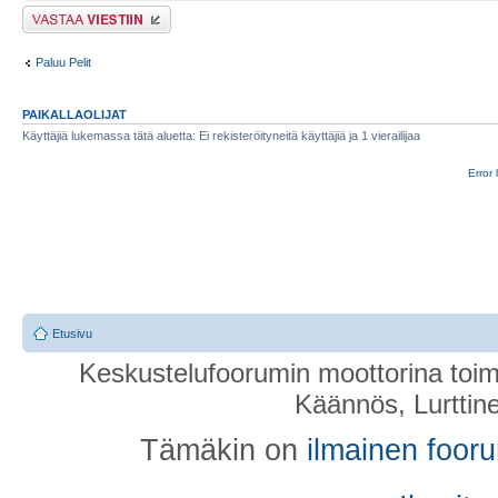
Lähetä vastaus
Paluu Pelit
PAIKALLAOLIJAT
Käyttäjiä lukemassa tätä aluetta: Ei rekisteröityneitä käyttäjiä ja 1 vierailijaa
Error 
Etusivu
Keskustelufoorumin moottorina toim
Käännös, Lurttin
Tämäkin on
ilmainen foor