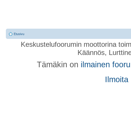
Etusivu
Keskustelufoorumin moottorina toim
Käännös, Lurttin
Tämäkin on
ilmainen foor
Ilmoita