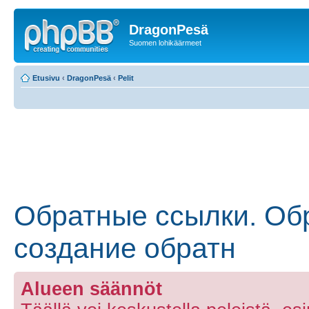
DragonPesä
Suomen lohikäärmeet
Etusivu
‹
DragonPesä
‹
Pelit
Обратные ссылки. Обр
создание обратн
Alueen säännöt