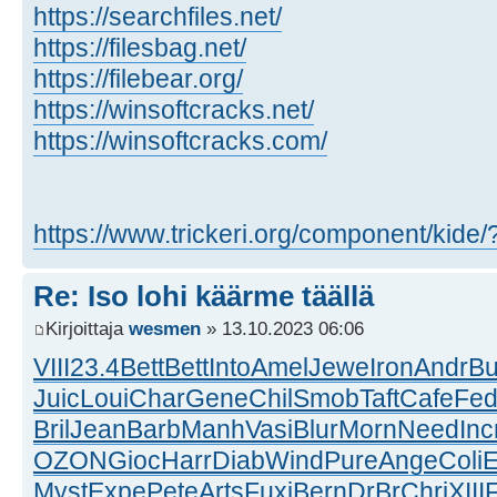
https://searchfiles.net/
https://filesbag.net/
https://filebear.org/
https://winsoftcracks.net/
https://winsoftcracks.com/
https://www.trickeri.org/component/kide
Re: Iso lohi käärme täällä
Kirjoittaja
wesmen
» 13.10.2023 06:06
VIII
23.4
Bett
Bett
Into
Amel
Jewe
Iron
Andr
Bu
Juic
Loui
Char
Gene
Chil
Smob
Taft
Cafe
Fe
Bril
Jean
Barb
Manh
Vasi
Blur
Morn
Need
Inc
OZON
Gioc
Harr
Diab
Wind
Pure
Ange
Coli
Myst
Expe
Pete
Arts
Fuxi
Bern
DrBr
Chri
XIII