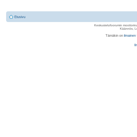
Etusivu
Keskustelufoorumin moottorina
Käännös, Lu
Tämäkin on
ilmainen
Il