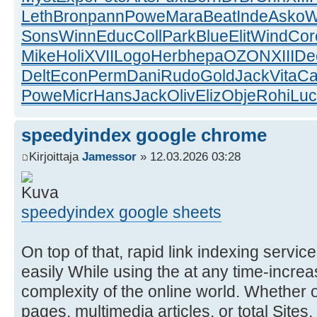
Leth
Bron
pann
Powe
Mara
Beat
Inde
Asko
W
Sons
Winn
Educ
Coll
Park
Blue
Elit
Wind
Cor
Mike
Holi
XVII
Logo
Herb
hepa
OZON
XIII
De
Delt
Econ
Perm
Dani
Rudo
Gold
Jack
Vita
Ca
Powe
Micr
Hans
Jack
Oliv
Eliz
Obje
Rohi
Luc
speedyindex google chrome
Kirjoittaja
Jamessor
» 12.03.2026 03:28
speedyindex google sheets
On top of that, rapid link indexing servi
easily While using the at any time-incre
complexity of the online world. Whether 
pages, multimedia articles, or total Site