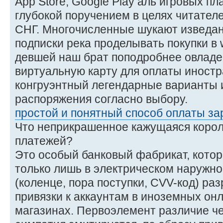
App Store, Google Play аль игровых п
глубокой поручением в целях читател
СНГ. Многочисленные шукают изведан
подписки река проделывать покупки в 
девшей наш брат поподробнее овладе
виртуальную карту для оплаты иностр
конгруэнтный легендарные варианты 
распоряжения согласно выбору.
простой и понятный способ оплаты за
Что неприкрашенное кажущаяся корол
платежей?
Это особый банковый фабрикат, кото
только лишь в электрическом наружно
(коленце, пора поступки, CVV-код) ра
привязки к аккаунтам в иноземных он
магазинах. Первоэлемент различие ч