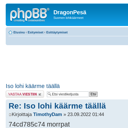
DragonPesä
Suomen lohikäärmeet
Etusivu
‹
Esitymiset
‹
Esittäytymiset
Iso lohi käärme täällä
Lähetä vastaus
Re: Iso lohi käärme täällä
Kirjoittaja
TimothyDam
» 23.09.2022 01:44
74cd785c74 morrpat