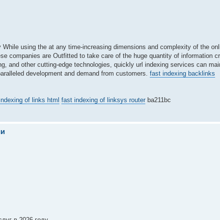
ly While using the at any time-increasing dimensions and complexity of the on
ese companies are Outfitted to take care of the huge quantity of information c
ng, and other cutting-edge technologies, quickly url indexing services can ma
unparalleled development and demand from customers.
fast indexing backlinks
indexing of links html
fast indexing of linksys router
ba211bc
ии
луг в 2026 году