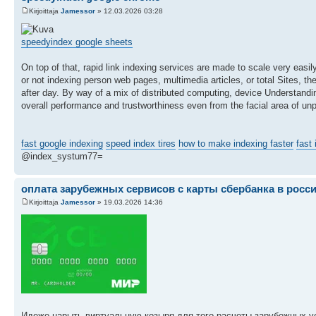
Kirjoittaja
Jamessor
» 12.03.2026 03:28
speedyindex google sheets
On top of that, rapid link indexing services are made to scale very easi
or not indexing person web pages, multimedia articles, or total Sites, th
after day. By way of a mix of distributed computing, device Understandi
overall performance and trustworthiness even from the facial area of 
fast google indexing
speed index tires
how to make indexing faster
fast 
@index_systum77=
оплата зарубежных сервисов с карты сбербанка в росс
Kirjoittaja
Jamessor
» 19.03.2026 14:36
Идеже нарыть виртуальную козыря для того расчеты зарубежных ус