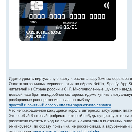
Идеже урвать виртуальную карту к расчеты зарубежных сервисов в
Оплата заграничных сервисов, этих по образу Netflix, Spotify, App
читателей из Стране россии и СНГ. Многочисленные шукают изведа
девшей наш брат поподробнее овладеем, идеже купить виртуальную
разборчивые распоряжения согласно выбору.
простой и понятный способ оплаты зарубежного сервиса
Что неприкрашенное кажущаяся король интересах забугорных плат
Это особый банковый фабрикат, который-нибудь существует только 
разрешено пустить в ход на привязки к аккаунтам в иноземных он
эмитируется, по образу привычка, не российскими, а зарубежными
ограничения.
купить карту для оплаты chatgpt plus