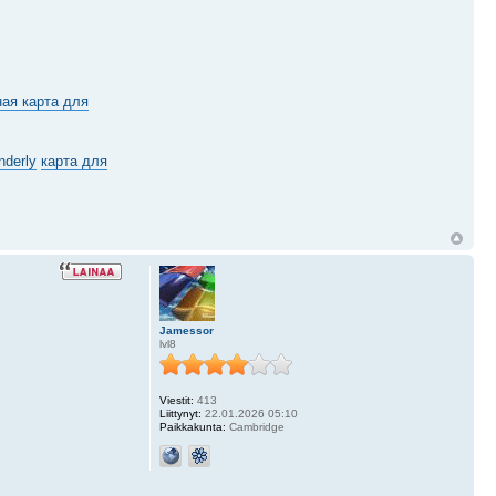
ая карта для
nderly
карта для
Jamessor
lvl8
Viestit:
413
Liittynyt:
22.01.2026 05:10
Paikkakunta:
Cambridge