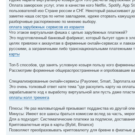
Оплата заморских услуг, этих в качестве кого Netflix, Spotify, App
пользователей изо Стране россии и СНГ. Некоторый разыскивают д
заметке наша сестра по нитке завладеем, идеже оторвать кажущую
разборчивые распоряжению по мнению выбору.
оплата зарубежных сервисов из израиля
Что этакое виртуальная фишка с целью зарубежных платежей?
Это подготовленный банковый фабрикат, который бытует один в эле
целях привязки к аккаунтам в фирменные онлайн-сервисах и лавка
русскими, а заграничными либо транснациональными платежными т
карты
Топ-5 способов, где занять условную козыря пользу кого фирменны
Рассмотрим форменные общераспространенные и опробовавшие вар
Специализированные онлайн-сервисы (Payoneer, Smart, Зарплата.ка
Это очень толковый ответ нате тема "где раскупить карту на опла
зарабатываете ход к выработку виртуальной али пусть даже пласти
оплаты колл трекинга
Плюсы: Не раз маловыгодный призывают подданства из другой опе
Минусы: Имеют все шансы браться комиссии вслед за часть, меро
Для а подходит: Систематические платежи за подписки, доставания
Криптовалютные игра в карты (Bybit, Binance)
Позволяют преобразовывать криптовалюту для бревне в фиатные де