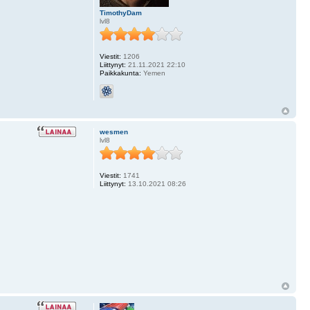
TimothyDam
lvl8
Viestit:
1206
Liittynyt:
21.11.2021 22:10
Paikkakunta:
Yemen
wesmen
lvl8
Viestit:
1741
Liittynyt:
13.10.2021 08:26