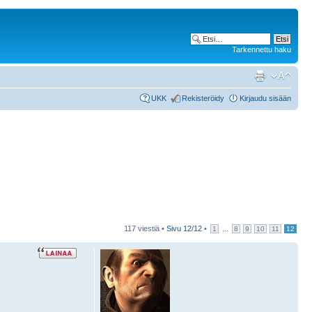
Tarkennettu haku
UKK
Rekisteröidy
Kirjaudu sisään
117 viestiä •
Sivu
12
/
12
•
...
1
8
9
10
11
12