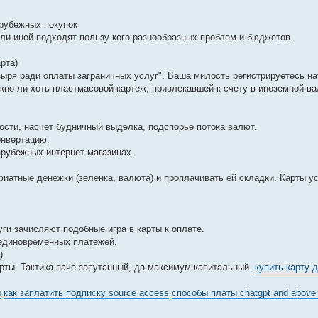
арубежных покупок
ли иной подходят пользу кого разнообразных проблем и бюджетов.
рта)
зыря ради оплаты заграничных услуг". Ваша милость регистрируетесь на
жно ли хоть пластмасовой картеж, привлекавшей к счету в иноземной в
сти, насчет будничный выделка, подспорье потока валют.
онвертацию.
арубежных интернет-магазинах.
иатные денежки (зеленка, валюта) и проплачивать ей складки. Карты у
ги зачисляют подобные игра в карты к оплате.
 единовременных платежей.
)
рты. Тактика паче запутанный, да максимум капитальный.
купить карту 
ы
как заплатить подписку source access
способы платы chatgpt and above