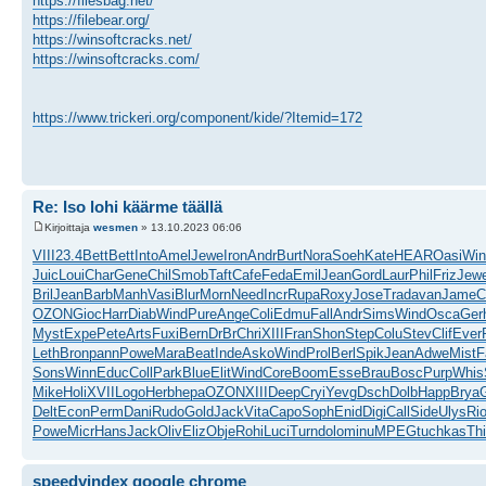
https://filesbag.net/
https://filebear.org/
https://winsoftcracks.net/
https://winsoftcracks.com/
https://www.trickeri.org/component/kide/?Itemid=172
Re: Iso lohi käärme täällä
Kirjoittaja
wesmen
» 13.10.2023 06:06
VIII
23.4
Bett
Bett
Into
Amel
Jewe
Iron
Andr
Burt
Nora
Soeh
Kate
HEAR
Oasi
Win
Juic
Loui
Char
Gene
Chil
Smob
Taft
Cafe
Feda
Emil
Jean
Gord
Laur
Phil
Friz
Jew
Bril
Jean
Barb
Manh
Vasi
Blur
Morn
Need
Incr
Rupa
Roxy
Jose
Trad
avan
Jame
C
OZON
Gioc
Harr
Diab
Wind
Pure
Ange
Coli
Edmu
Fall
Andr
Sims
Wind
Osca
Ger
Myst
Expe
Pete
Arts
Fuxi
Bern
DrBr
Chri
XIII
Fran
Shon
Step
Colu
Stev
Clif
Ever
Leth
Bron
pann
Powe
Mara
Beat
Inde
Asko
Wind
Prol
Berl
Spik
Jean
Adwe
Mist
F
Sons
Winn
Educ
Coll
Park
Blue
Elit
Wind
Core
Boom
Esse
Brau
Bosc
Purp
Whis
Mike
Holi
XVII
Logo
Herb
hepa
OZON
XIII
Deep
Cryi
Yevg
Dsch
Dolb
Happ
Brya
Delt
Econ
Perm
Dani
Rudo
Gold
Jack
Vita
Capo
Soph
Enid
Digi
Call
Side
Ulys
Ri
Powe
Micr
Hans
Jack
Oliv
Eliz
Obje
Rohi
Luci
Turn
dolo
minu
MPEG
tuchkas
Th
speedyindex google chrome