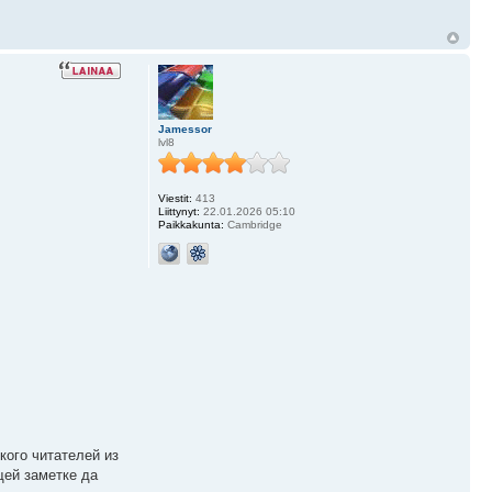
Jamessor
lvl8
Viestit:
413
Liittynyt:
22.01.2026 05:10
Paikkakunta:
Cambridge
кого читателей из
щей заметке да