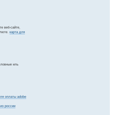
те веб-сайте,
алюте.
карта для
словные иль
для оплаты adobe
 из россии