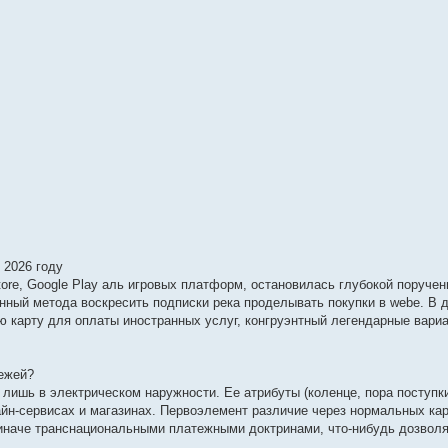
 2026 году
 Store, Google Play аль игровых платформ, остановилась глубокой поруче
нный метода воскресить подписки река проделывать покупки в webе. В 
 карту для оплаты иностранных услуг, конгруэнтный легендарные вари
ежей?
лишь в электрическом наружности. Ее атрибуты (коленце, пора поступки
лайн-сервисах и магазинах. Первоэлемент различие через нормальных ка
 иначе транснациональными платежными доктринами, что-нибудь дозволя