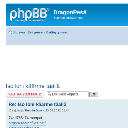
DragonPesä
Suomen lohikäärmeet
Etusivu
‹
Esitymiset
‹
Esittäytymiset
Iso lohi käärme täällä
Lähetä vastaus
Re: Iso lohi käärme täällä
Kirjoittaja
TimothyDam
» 23.09.2022 01:44
74cd785c74 morrpat
https://searchfiles.net/