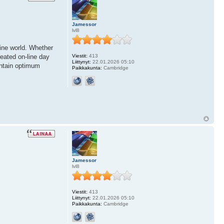
Jamessor
lvl8
line world. Whether
reated on-line day
Viestit:
413
Liittynyt:
22.01.2026 05:10
intain optimum
Paikkakunta:
Cambridge
Jamessor
lvl8
Viestit:
413
Liittynyt:
22.01.2026 05:10
Paikkakunta:
Cambridge