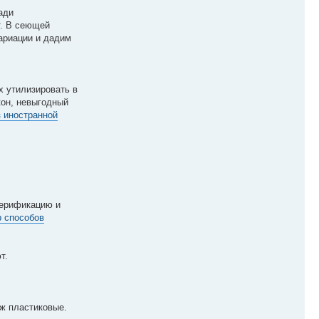
ради
т. В сеющей
ариации и дадим
х утилизировать в
кон, невыгодный
ез иностранной
верификацию и
р способов
т.
ож пластиковые.