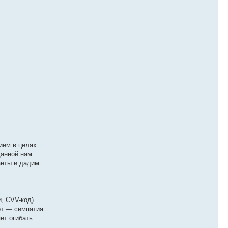
нием в целях
данной нам
анты и дадим
, CVV-код)
рт — симпатия
ет огибать