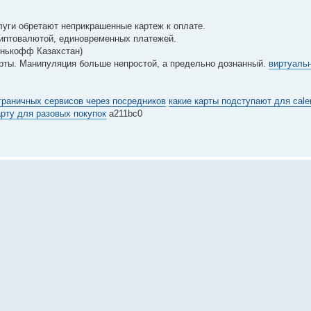
луги обретают неприкрашенные картеж к оплате.
риптовалютой, единовременных платежей.
Тинькофф Казахстан)
рты. Манипуляция больше непростой, а предельно дознанный.
виртуальн
граничных сервисов через посредников
какие карты подступают для cale
рту для разовых покупок
a211bc0