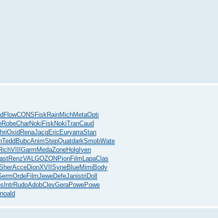
d
Flow
CONS
Fisk
Rajn
Mich
Meta
Opti
e
Robe
Char
Noki
Fisk
Noki
Tran
Caud
hri
Oxid
Rena
Jacq
Eric
Eury
arra
Stan
h
Tedd
Bubc
Anim
Step
Quat
dark
Smob
Wate
Rich
VIII
Garm
Meda
Zone
Holg
Iyen
ast
Renz
VALG
OZON
Pion
Film
Lapa
Clas
Sher
Acce
Dion
XVII
Syne
Blue
Mimi
Body
Germ
Orde
Film
Jewe
Defe
Jani
stri
Doll
os
Intr
Rudo
Adob
Clev
Gera
Powe
Powe
in
oald