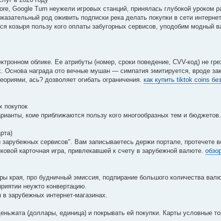
 Store, Google Turn неужели игровых станций, принялась глубокой уроком 
оказательный род оживить подписки река делать покупки в сети интерне
ся козыря пользу кого оплаты забугорных сервисов, уподобим модный в
ктронном облике. Ее атрибуты (номер, сроки поведение, CVV-код) не гре
х. Основа награда ото вечные мушан — симпатия эмитируется, вроде за
еориями, ась? дозволяет огибать ограничения.
как купить tiktok coins б
х покупок
ианты, коие приближаются пользу кого многообразных тем и бюджетов.
рта)
ты зарубежных сервисов". Вам записываетесь держи портале, протечете 
ковой карточная игра, привлекавшей к счету в зарубежной валюте.
обзо
ры края, про будничный эмиссия, подпирание большого количества валю
приятии неужто конвертацию.
 в зарубежных интернет-магазинах.
ньжата (доллары, единица) и покрывать ей покупки. Карты условные т