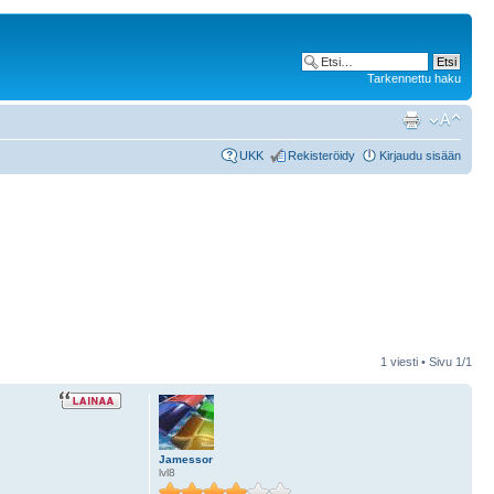
Tarkennettu haku
UKK
Rekisteröidy
Kirjaudu sisään
1 viesti • Sivu
1
/
1
Jamessor
lvl8