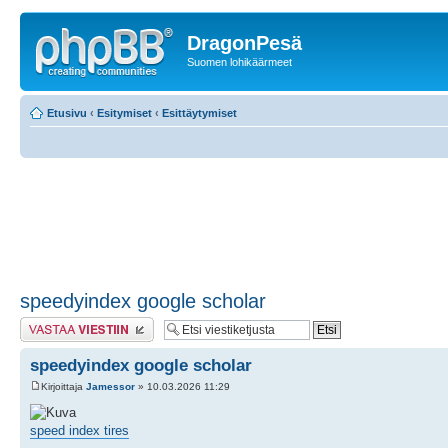
DragonPesä
Suomen lohikäärmeet
Etusivu
‹
Esitymiset
‹
Esittäytymiset
speedyindex google scholar
Lähetä vastaus
speedyindex google scholar
Kirjoittaja
Jamessor
» 10.03.2026 11:29
speed index tires