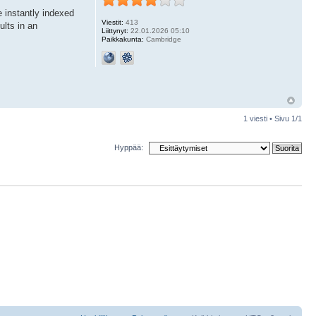
e instantly indexed
Viestit:
413
ults in an
Liittynyt:
22.01.2026 05:10
Paikkakunta:
Cambridge
1 viesti • Sivu
1
/
1
Hyppää: