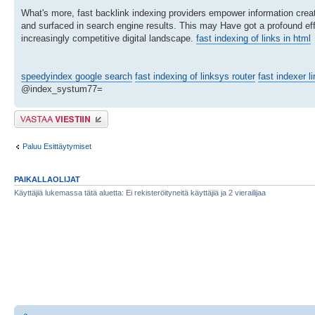
What's more, fast backlink indexing providers empower information creat
and surfaced in search engine results. This may Have got a profound effec
increasingly competitive digital landscape.
fast indexing of links in html
speedyindex google search
fast indexing of linksys router
fast indexer l
@index_systum77=
Lähetä vastaus
Paluu Esittäytymiset
PAIKALLAOLIJAT
Käyttäjiä lukemassa tätä aluetta: Ei rekisteröityneitä käyttäjiä ja 2 vierailijaa