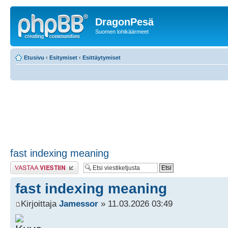
DragonPesä
Suomen lohikäärmeet
Etusivu
‹
Esitymiset
‹
Esittäytymiset
fast indexing meaning
Lähetä vastaus
fast indexing meaning
Kirjoittaja
Jamessor
» 11.03.2026 03:49