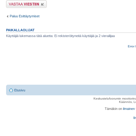
Lähetä vastaus
Paluu Esittäytymiset
PAIKALLAOLIJAT
Käyttäjiä lukemassa tätä aluetta: Ei rekisteröityneitä käyttäjiä ja 2 vierailijaa
Error 
Etusivu
Keskustelufoorumin moottorina
Käännös, Lu
Tämäkin on
ilmainen
Il