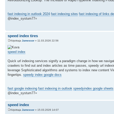
Revolutionizing Lookup: The Increase of Rapid Hyperlink Indexing Prod
fast indexing in outlook 2024
fast indexing sites
fast indexing of links de
@index_systum77=
speed index tires
Kirjoittaja
Jamessor
» 11.03.2026 22:56
speed index
Quick url indexing services signify a paradigm change in how we navigat
crawlers to find out and index articles as time passes, speedy url inde
leverage Sophisticated algorithms and systems to index new content Virtu
fingertips.
speedy index google docs
fast google indexing
fast indexing in outlook
speedyindex google sheets
@index_systum77=
speed index
Kirjoittaja
Jamessor
» 15.03.2026 14:07