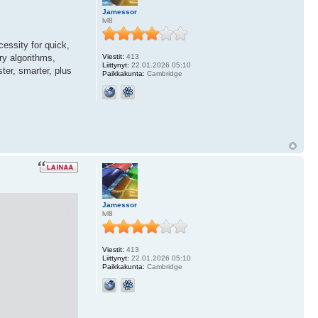
Jamessor
lvl8
cessity for quick,
ry algorithms,
Viestit:
413
Liittynyt:
22.01.2026 05:10
ter, smarter, plus
Paikkakunta:
Cambridge
Jamessor
lvl8
Viestit:
413
Liittynyt:
22.01.2026 05:10
Paikkakunta:
Cambridge