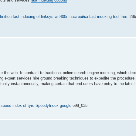
ucts and services
fast indexing options
finition
fast indexing of linksys wrt400n-настройка
fast indexing tool free
f28b
e the web. In contrast to traditional online search engine indexing, which de
xing expert services hire ground breaking techniques to expedite the procedure
ally instantaneously, making certain that end users have entry to the latest d
speed index of tyre
SpeedyIndex google
e98_035