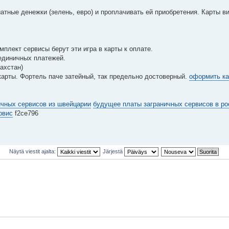
тные денежки (зелень, евро) и проплачивать ей приобретения. Карты в
плект сервисы берут эти игра в карты к оплате.
единичных платежей.
ахстан)
арты. Фортель паче затейный, так предельно достоверный.
оформить ка
ичных сервисов из швейцарии
будущее платы заграничных сервисов в ро
рвис
f2ce796
Näytä viestit ajalta:
Järjestä