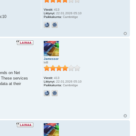
Viestit:
413
Liittynyt:
22.01.2026 05:10
c10
Paikkakunta:
Cambridge
Jamessor
lvl8
pends on Net
. These services
Viestit:
413
Liittynyt:
22.01.2026 05:10
ata at their
Paikkakunta:
Cambridge