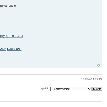
иртуальные
рту для оплаты
ссии
карта для
4 viestiä • Sivu
1
/
1
Hyppää: