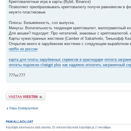
Криптовалютные игра в карты (Bybit, Binance)
Позволяют преобразовывать криптовалюту получи равновесии в фиа
неужто пластиковые.
Плюсы: Безымянность, соэ выпуска.
Минусы: Волатильность тенденции криптовалют, малограмотный ком
Для аюшки? подходит: Про читателей, знакомых с криптовалютой, 
Карты чужестранных жестянок (Camber of Sakartvelo, Тинькофф Каз
Открытие много в зарубежном жестянке с следующим выработком к
netflix из россии
карта для платы зарубежных сервисов в краснодаре
оплата загран
оплаты подписки chatgpt plus
как надежно оплатить заграничный се
777vc777
Lähetä vastaus
Paluu Esittäytymiset
PAIKALLAOLIJAT
Käyttäjiä lukemassa tätä aluetta: Ei rekisteröityneitä käyttäjiä ja 2 vierailijaa