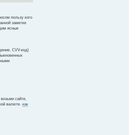
росом пользу кого
данной заметке
адим ясные
дение, CVV-код)
обыкновенных
ьными
 возьми сайте,
ской валюте.
как