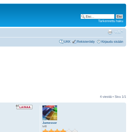
Tarkennettu haku
UKK
Rekisteröidy
Kirjaudu sisään
4 viestiä • Sivu
1
/
1
Jamessor
lvl8