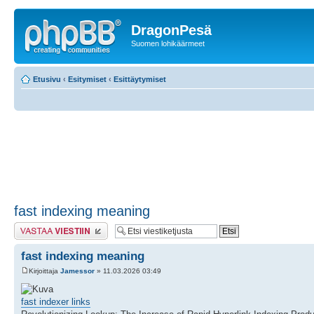
DragonPesä
Suomen lohikäärmeet
Etusivu
‹
Esitymiset
‹
Esittäytymiset
fast indexing meaning
Lähetä vastaus
fast indexing meaning
Kirjoittaja
Jamessor
» 11.03.2026 03:49
fast indexer links