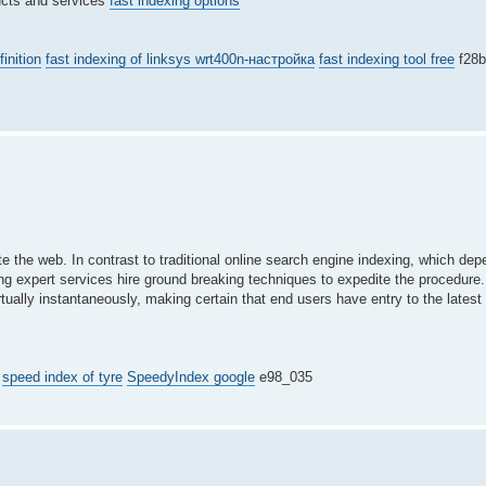
ucts and services
fast indexing options
finition
fast indexing of linksys wrt400n-настройка
fast indexing tool free
f28b
e the web. In contrast to traditional online search engine indexing, which de
xing expert services hire ground breaking techniques to expedite the procedure
ally instantaneously, making certain that end users have entry to the latest d
speed index of tyre
SpeedyIndex google
e98_035