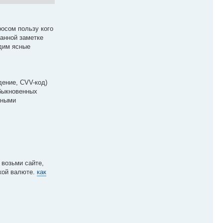
росом пользу кого
данной заметке
адим ясные
дение, CVV-код)
обыкновенных
ьными
 возьми сайте,
ской валюте.
как