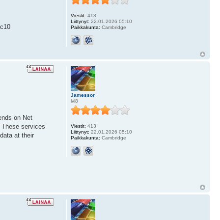
Viestit:
413
Liittynyt:
22.01.2026 05:10
c10
Paikkakunta:
Cambridge
Jamessor
lvl8
pends on Net
. These services
Viestit:
413
Liittynyt:
22.01.2026 05:10
ata at their
Paikkakunta:
Cambridge