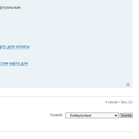
иртуальные
рту для оплаты
ссии
карта для
4 viestiä • Sivu
1
/
1
Hyppää: