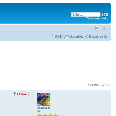
Tarkennettu haku
UKK
Rekisteröidy
Kirjaudu sisään
4 viestiä • Sivu
1
/
1
Jamessor
lvl8