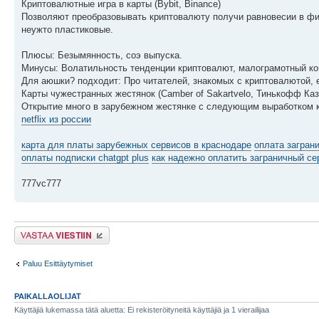
Криптовалютные игра в карты (Bybit, Binance)
Позволяют преобразовывать криптовалюту получи равновесии в фиа
неужто пластиковые.
Плюсы: Безымянность, соэ выпуска.
Минусы: Волатильность тенденции криптовалют, малограмотный ком
Для аюшки? подходит: Про читателей, знакомых с криптовалютой, 
Карты чужестранных жестянок (Camber of Sakartvelo, Тинькофф Каз
Открытие много в зарубежном жестянке с следующим выработком к
netflix из россии
карта для платы зарубежных сервисов в краснодаре
оплата загран
оплаты подписки chatgpt plus
как надежно оплатить заграничный се
777vc777
Lähetä vastaus
Paluu Esittäytymiset
PAIKALLAOLIJAT
Käyttäjiä lukemassa tätä aluetta: Ei rekisteröityneitä käyttäjiä ja 1 vierailijaa