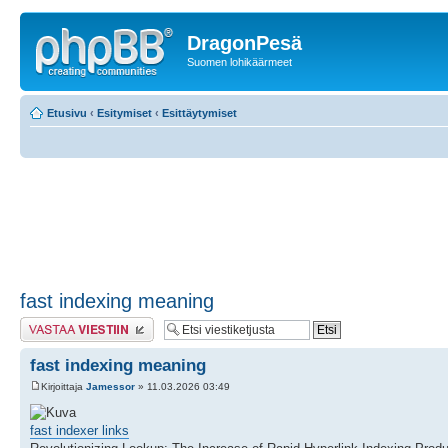
DragonPesä
Suomen lohikäärmeet
Etusivu
‹
Esitymiset
‹
Esittäytymiset
fast indexing meaning
Lähetä vastaus
fast indexing meaning
Kirjoittaja
Jamessor
» 11.03.2026 03:49
fast indexer links