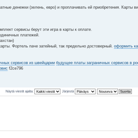
тные денежки (зелень, евро) и проплачивать ей приобретения. Карты в
плект сервисы берут эти игра в карты к оплате.
единичных платежей.
ахстан)
арты. Фортель паче затейный, так предельно достоверный.
оформить ка
ичных сервисов из швейцарии
будущее платы заграничных сервисов в ро
рвис
f2ce796
Näytä viestit ajalta:
Järjestä