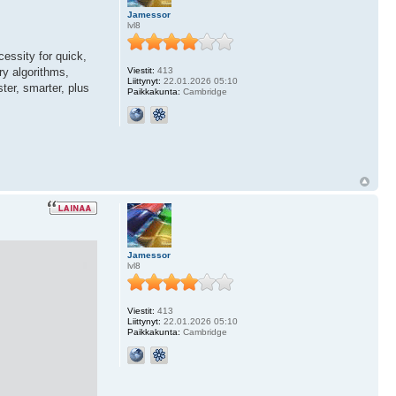
Jamessor
lvl8
cessity for quick,
ry algorithms,
Viestit:
413
Liittynyt:
22.01.2026 05:10
ter, smarter, plus
Paikkakunta:
Cambridge
Jamessor
lvl8
Viestit:
413
Liittynyt:
22.01.2026 05:10
Paikkakunta:
Cambridge