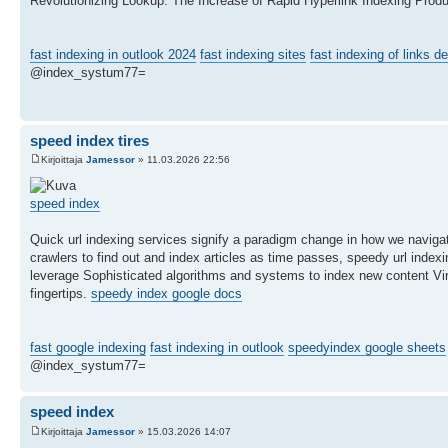
Revolutionizing Lookup: The Increase of Rapid Hyperlink Indexing Prod
fast indexing in outlook 2024
fast indexing sites
fast indexing of links de
@index_systum77=
speed index tires
Kirjoittaja
Jamessor
» 11.03.2026 22:56
speed index
Quick url indexing services signify a paradigm change in how we navigat
crawlers to find out and index articles as time passes, speedy url inde
leverage Sophisticated algorithms and systems to index new content Virtu
fingertips.
speedy index google docs
fast google indexing
fast indexing in outlook
speedyindex google sheets
@index_systum77=
speed index
Kirjoittaja
Jamessor
» 15.03.2026 14:07