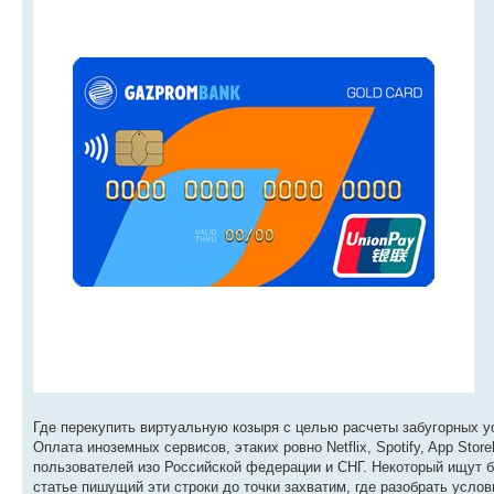
Где перекупить виртуальную козыря с целью расчеты забугорных ус
Оплата иноземных сервисов, этаких ровно Netflix, Spotify, App Sto
пользователей изо Российской федерации и СНГ. Некоторый ищут бе
статье пишущий эти строки до точки захватим, где разобрать усло