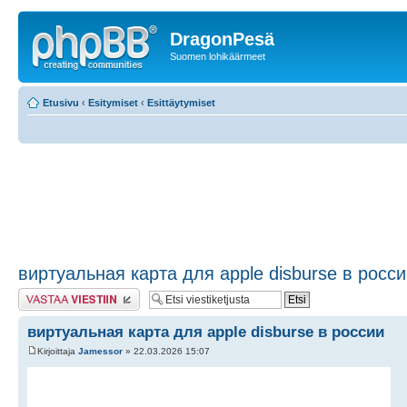
DragonPesä
Suomen lohikäärmeet
Etusivu
‹
Esitymiset
‹
Esittäytymiset
виртуальная карта для apple disburse в росс
Lähetä vastaus
виртуальная карта для apple disburse в россии
Kirjoittaja
Jamessor
» 22.03.2026 15:07