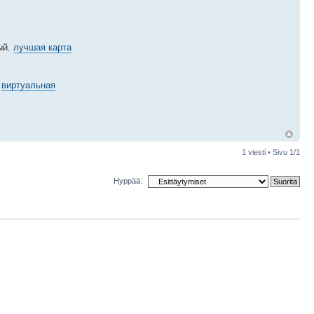
ый.
лучшая карта
виртуальная
1 viesti • Sivu
1
/
1
Hyppää: