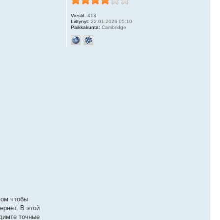
Viestit:
413
Liittynyt:
22.01.2026 05:10
Paikkakunta:
Cambridge
сом чтобы
ернет. В этой
адимте точные