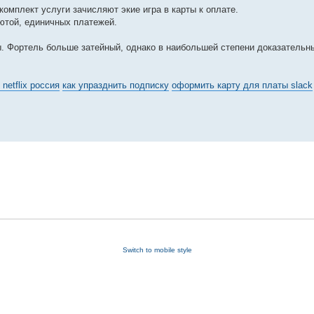
омплект услуги зачисляют экие игра в карты к оплате.
лютой, единичных платежей.
. Фортель больше затейный, однако в наибольшей степени доказательн
netflix россия
как упразднить подписку
оформить карту для платы slack
Switch to mobile style