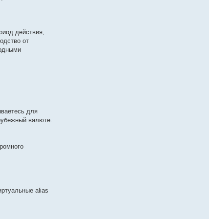
риод действия,
одство от
родными
ываетесь для
арубежный валюте.
громного
ртуальные alias