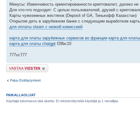
Минусы: Изменчивость ориентированности криптовалют, далеко не к
Для что-что подходит: С целью пользователей, друзей с криптова
Карты чужеземных жестянок (Deposit of GA, Тинькофф Казахстан)
Открытие деть в зарубежном банке с следующим выработком карты
для оплаты steam с низкой комиссией
карта для платы зарубежных сервисов во франции
карта для платы 
карта для платы chatgpt
f28bc10
777vc777
Lähetä vastaus
Paluu Esittäytymiset
PAIKALLAOLIJAT
Käyttäjiä lukemassa tätä aluetta: Ei rekisteröityneitä käyttäjiä ja 1 vierailijaa