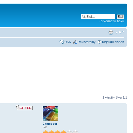
Tarkennettu haku
UKK
Rekisteröidy
Kirjaudu sisään
1 viesti • Sivu
1
/
1
Jamessor
lvl8