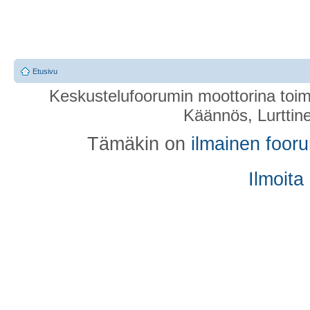
Etusivu
Keskustelufoorumin moottorina toim
Käännös, Lurttin
Tämäkin on
ilmainen foor
Ilmoita