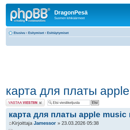
DragonPesä
Suomen lohikäärmeet
Etusivu
‹
Esitymiset
‹
Esittäytymiset
карта для платы apple
Lähetä vastaus
карта для платы apple music
Kirjoittaja
Jamessor
» 23.03.2026 05:38