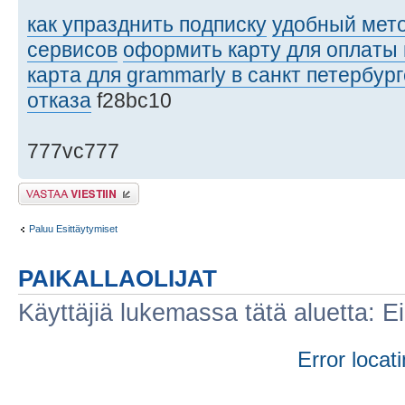
как упразднить подписку
удобный мет
сервисов
оформить карту для оплаты в
карта для grammarly в санкт петербург
отказа
f28bc10
777vc777
Lähetä vastaus
Paluu Esittäytymiset
PAIKALLAOLIJAT
Käyttäjiä lukemassa tätä aluetta: Ei r
Error locati