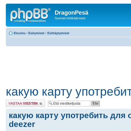
DragonPesä
Suomen lohikäärmeet
Etusivu
‹
Esitymiset
‹
Esittäytymiset
какую карту употребит
Lähetä vastaus
какую карту употребить для 
deezer