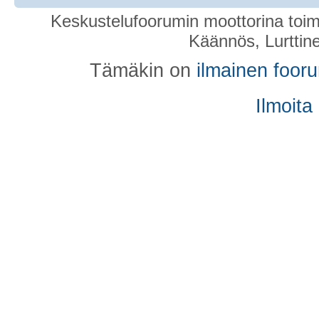
Keskustelufoorumin moottorina toim
Käännös, Lurttin
Tämäkin on
ilmainen foor
Ilmoita