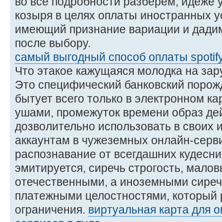
во все подробности разберем, идеже 
козыря в целях оплаты иностранных у
имеющий признание вариации и дади
после выбору.
самый выгодный способ оплаты spotif
Что этакое кажущаяся молодка на за
Это специфический банковский порожд
бытует всего только в электронном ка
ушами, промежуток времени образ дей
дозволительно использовать в своих и
аккаунтам в чужеземных онлайн-серви
распознавание от всегдашних кудесн
эмитируется, сиречь строгость, мало
отечественными, а иноземными сире
платежными целостностями, который 
ограничения.
виртуальная карта для 