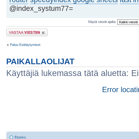
@index_systum77=
Näytä viestit ajalta:
Lähetä vastaus
Paluu Esittäytymiset
PAIKALLAOLIJAT
Käyttäjiä lukemassa tätä aluetta: Ei r
Error locati
Etusivu