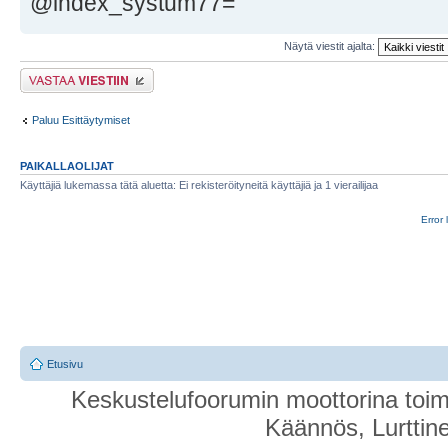
@index_systum77=
Näytä viestit ajalta:
Lähetä vastaus
Paluu Esittäytymiset
PAIKALLAOLIJAT
Käyttäjiä lukemassa tätä aluetta: Ei rekisteröityneitä käyttäjiä ja 1 vierailijaa
Error 
Etusivu
Keskustelufoorumin moottorina toim
Käännös, Lurttin