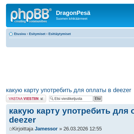
DragonPesä
Suomen lohikäärmeet
Etusivu
‹
Esitymiset
‹
Esittäytymiset
какую карту употребить для оплаты в deezer
Lähetä vastaus
какую карту употребить для 
deezer
Kirjoittaja
Jamessor
» 26.03.2026 12:55