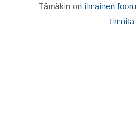
Tämäkin on
ilmainen foor
Ilmoita