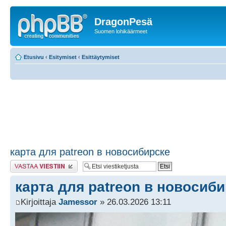
DragonPesä
Suomen lohikäärmeet
Etusivu
‹
Esitymiset
‹
Esittäytymiset
карта для patreon в новосибирске
Lähetä vastaus
карта для patreon в новосиб
Kirjoittaja
Jamessor
» 26.03.2026 13:11