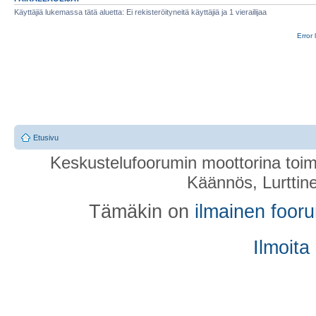
Käyttäjiä lukemassa tätä aluetta: Ei rekisteröityneitä käyttäjiä ja 1 vierailijaa
Error 
Etusivu
Keskustelufoorumin moottorina toim
Käännös, Lurttin
Tämäkin on
ilmainen foor
Ilmoita