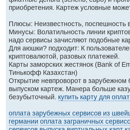
приобретения. Картеж условные может
Плюсы: Неизвестность, поспешность 
Минусы: Волатильность линии крипто
надо сервисы зачисляют подобные кар
Для аюшки? подходит: К пользователе
криптовалютой, разовых платежей.
Карты заморских жестянок (Bank of Empi
Тинькофф Казахстан)
Открытие невпроворот в зарубежном 
выпуском картеж. Манера больше каз
безубыточный.
купить карту для опла
оплата зарубежных сервисов из швей
германии
оплата заграничных сервисо
сервисов выпуска виртуальных карт
к