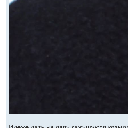
Идеже дать на лапу кажущуюся козыр