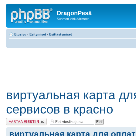
DragonPesä
Suomen lohikäärmeet
Etusivu
‹
Esitymiset
‹
Esittäytymiset
виртуальная карта дл
сервисов в красно
Lähetä vastaus
виртуальная карта для опла