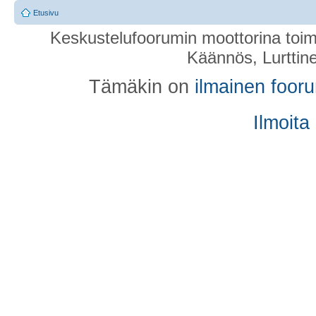
Etusivu
Keskustelufoorumin moottorina toim
Käännös, Lurttin
Tämäkin on
ilmainen foor
Ilmoita