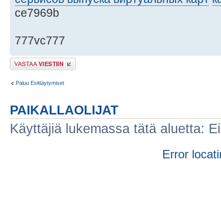
ce7969b
777vc777
Lähetä vastaus
Paluu Esittäytymiset
PAIKALLAOLIJAT
Käyttäjiä lukemassa tätä aluetta: Ei r
Error locati