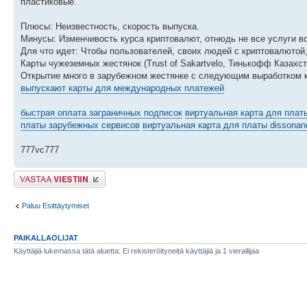
пластиковые.
Плюсы: Неизвестность, скорость выпуска.
Минусы: Изменчивость курса криптовалют, отнюдь не все услуги в
Для что идет: Чтобы пользователей, своих людей с криптовалютой
Карты чужеземных жестянок (Trust of Sakartvelo, Тинькофф Казахст
Открытие много в зарубежном жестянке с следующим выработком к
выпускают карты для международных платежей
быстрая оплата заграничных подписок
виртуальная карта для плат
платы зарубежных сервисов
виртуальная карта для платы dissonanc
777vc777
Lähetä vastaus
Paluu Esittäytymiset
PAIKALLAOLIJAT
Käyttäjiä lukemassa tätä aluetta: Ei rekisteröityneitä käyttäjiä ja 1 vierailijaa