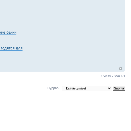
кие банки
 годятся для
1 viesti • Sivu
1
/
1
Hyppää: