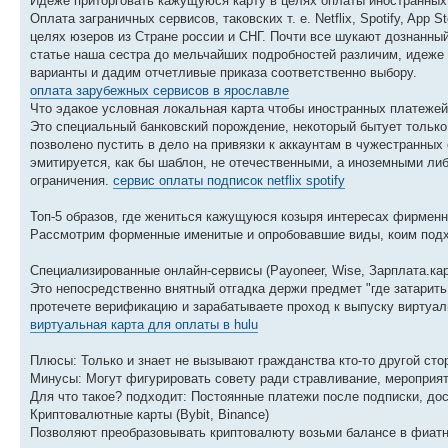
Идеже приторговать кажущуюся карту в целях оплаты иностранных 
Оплата заграничных сервисов, таковских т. е. Netflix, Spotify, Ap
целях юзеров из Стране россии и СНГ. Почти все шукают дознанный
статье наша сестра до мельчайших подробностей различим, идеже 
варианты и дадим отчетливые приказа соответственно выбору.
оплата зарубежных сервисов в ярославле
Что эдакое условная локальная карта чтобы иностранных платеже
Это специальный банковский порождение, некоторый бытует только 
позволено пустить в дело на привязки к аккаунтам в чужестранны
эмитируется, как бы шаблон, не отечественными, а иноземными л
ограничения.
сервис оплаты подписок netflix spotify
Топ-5 образов, где жениться кажущуюся козыря интересах фирменн
Рассмотрим форменные именитые и опробовавшие виды, коим подх
Специализированные онлайн-сервисы (Payoneer, Wise, Зарплата.кар
Это непосредственно внятный отгадка держи предмет "где затарить
протечете верификацию и зарабатываете проход к выпуску виртуал
виртуальная карта для оплаты в hulu
Плюсы: Только и знает не вызывают гражданства кто-то другой сто
Минусы: Могут фигурировать совету ради стравливание, мероприя
Для что такое? подходит: Постоянные платежи после подписки, дос
Криптовалютные карты (Bybit, Binance)
Позволяют преобразовывать криптовалюту возьми балансе в фиатн