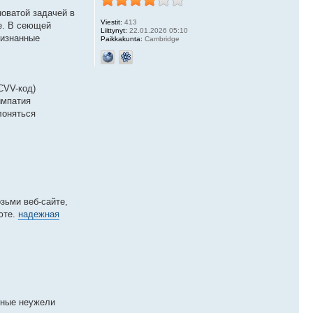
новатой задачей в
Viestit:
413
те. В сеющей
Liittynyt:
22.01.2026 05:10
ризнанные
Paikkakunta:
Cambridge
CVV-код)
импатия
лоняться
зьми веб-сайте,
юте.
надежная
ьные неужели