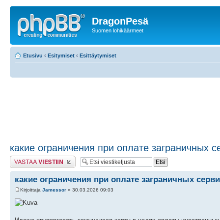
DragonPesä
Suomen lohikäärmeet
Etusivu
‹
Esitymiset
‹
Esittäytymiset
какие ограничения при оплате заграничных с
Lähetä vastaus
какие ограничения при оплате заграничных серв
Kirjoittaja
Jamessor
» 30.03.2026 09:03