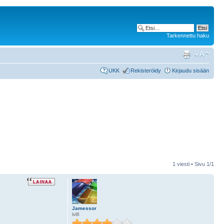
Tarkennettu haku
UKK
Rekisteröidy
Kirjaudu sisään
1 viesti • Sivu
1
/
1
Jamessor
lvl8