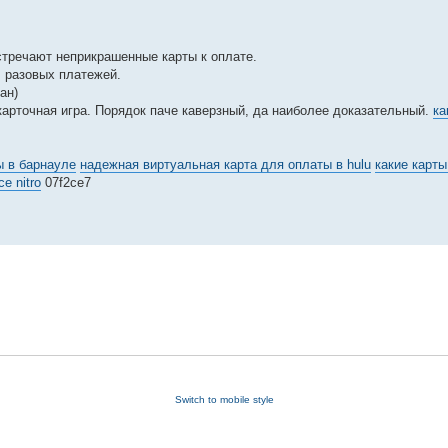
стречают неприкрашенные карты к оплате.
, разовых платежей.
ан)
арточная игра. Порядок паче каверзный, да наиболее доказательный.
ка
ы в барнауле
надежная виртуальная карта для оплаты в hulu
какие карты
e nitro
07f2ce7
Switch to mobile style