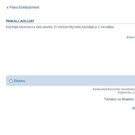
Paluu Esittäytymiset
PAIKALLAOLIJAT
Käyttäjiä lukemassa tätä aluetta: Ei rekisteröityneitä käyttäjiä ja 1 vierailijaa
Error 
Etusivu
Keskustelufoorumin moottorina
Käännös, Lu
Tämäkin on
ilmainen
Il