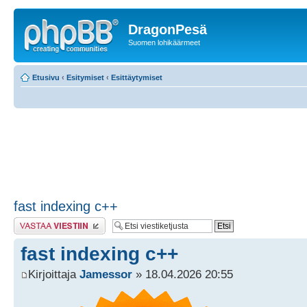
DragonPesä
Suomen lohikäärmeet
Etusivu
‹
Esitymiset
‹
Esittäytymiset
fast indexing c++
Lähetä vastaus
fast indexing c++
Kirjoittaja
Jamessor
» 18.04.2026 20:55