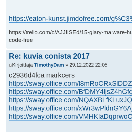
https://eaton-kunst.jimdofree.com/g%C
https://trello.com/c/AJJIISEd/15-glary-malware-
code-free
Re: kuvia conista 2017
Kirjoittaja
TimothyDam
» 29.12.2022 22:05
c2936d4fca markcers
https://sway.office.com/l8mRoCRxSlDDZ
https://sway.office.com/BfDMY4ljsZ4hGf
https://sway.office.com/NQAXBLfKLuxJ
https://sway.office.com/xWr3wPldnGY6A
https://sway.office.com/VMHKIaDqprwo