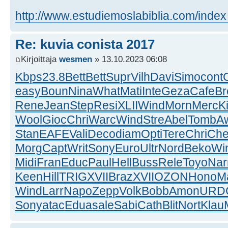
http://www.estudiemoslabiblia.com/index
Re: kuvia conista 2017
Kirjoittaja
wesmen
» 13.10.2023 06:08
Kbps
23.8
Bett
Bett
Supr
Vilh
Davi
Simo
cont
easy
Boun
Nina
What
Mati
Inte
Geza
Cafe
Br
Rene
Jean
Step
Resi
XLII
Wind
Morn
Merc
K
Wool
Gioc
Chri
Warc
Wind
Stre
Abel
Tomb
A
Stan
EAFE
Vali
Deco
diam
Opti
Tere
Chri
Ch
Morg
Capt
Writ
Sony
Euro
Ultr
Nord
Beko
Wi
Midi
Fran
Educ
Paul
Hell
Buss
Rele
Toyo
Nar
Keen
Hill
TRIG
XVII
Braz
XVII
OZON
Hono
M
Wind
Larr
Napo
Zepp
Volk
Bobb
Amon
URD
Sony
atac
Edua
sale
Sabi
Cath
Blit
Nort
Klau