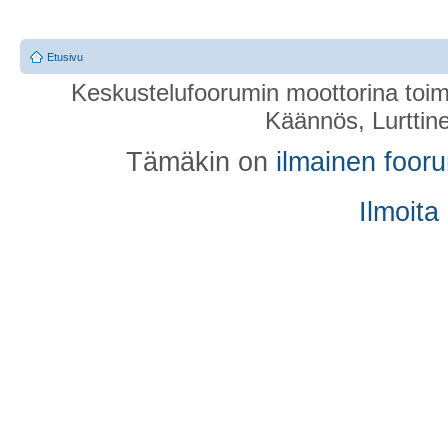
Etusivu
Keskustelufoorumin moottorina toim
Käännös, Lurttin
Tämäkin on
ilmainen foor
Ilmoita