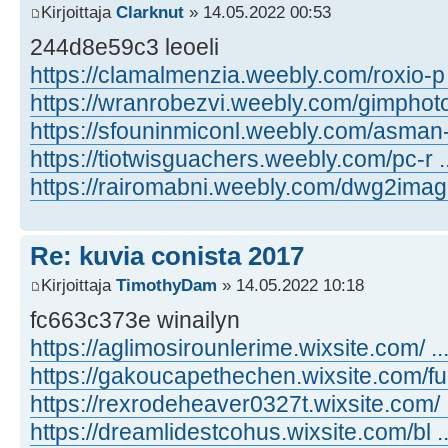
Kirjoittaja
Clarknut
» 14.05.2022 00:53
244d8e59c3 leoeli
https://clamalmenzia.weebly.com/roxio-p .
https://wranrobezvi.weebly.com/gimphoto 
https://sfouninmiconl.weebly.com/asman- 
https://tiotwisguachers.weebly.com/pc-r .
https://rairomabni.weebly.com/dwg2image 
Re: kuvia conista 2017
Kirjoittaja
TimothyDam
» 14.05.2022 10:18
fc663c373e winailyn
https://aglimosirounlerime.wixsite.com/ ..
https://gakoucapethechen.wixsite.com/fu .
https://rexrodeheaver0327t.wixsite.com/ .
https://dreamlidestcohus.wixsite.com/bl ..