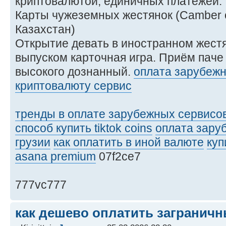
криптовалютой, единичных платежей.
Карты чужеземных жестянок (Camber o
Казахстан)
Открытие девать в иностранном жест
выпуском карточная игра. Приём паче 
высокого дознанный.
оплата зарубежн
криптовалюту сервис
тренды в оплате зарубежных сервисо
способ купить tiktok coins
оплата зару
грузии
как оплатить в иной валюте
куп
asana premium
07f2ce7
777vc777
как дешево оплатить загранич