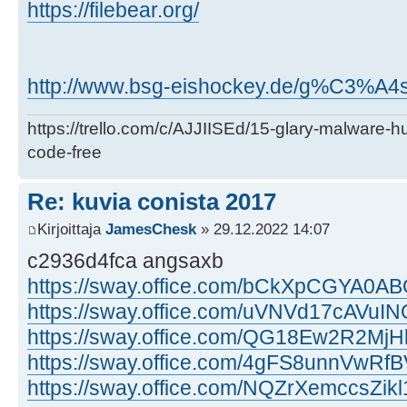
https://filebear.org/
http://www.bsg-eishockey.de/g%C3%A4s
https://trello.com/c/AJJIISEd/15-glary-malware-
code-free
Re: kuvia conista 2017
Kirjoittaja
JamesChesk
» 29.12.2022 14:07
c2936d4fca angsaxb
https://sway.office.com/bCkXpCGYA0A
https://sway.office.com/uVNVd17cAVuIN
https://sway.office.com/QG18Ew2R2Mj
https://sway.office.com/4gFS8unnVwRf
https://sway.office.com/NQZrXemccsZikl