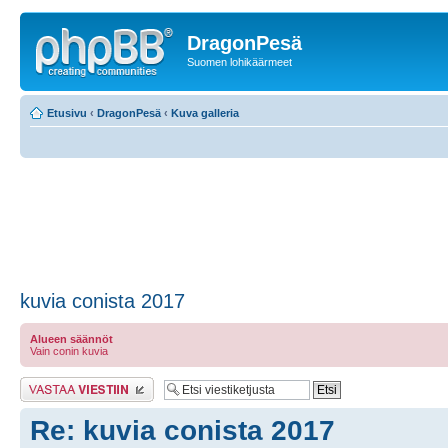
DragonPesä
Suomen lohikäärmeet
Etusivu
‹
DragonPesä
‹
Kuva galleria
kuvia conista 2017
Alueen säännöt
Vain conin kuvia
Lähetä vastaus
Re: kuvia conista 2017