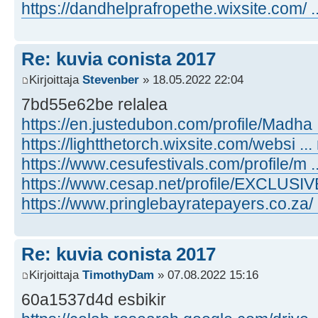
https://dandhelprafropethe.wixsite.com/ ..
Re: kuvia conista 2017
Kirjoittaja
Stevenber
» 18.05.2022 22:04
7bd55e62be relalea
https://en.justedubon.com/profile/Madha .
https://lightthetorch.wixsite.com/websi ...
https://www.cesufestivals.com/profile/m ..
https://www.cesap.net/profile/EXCLUSIVE 
https://www.pringlebayratepayers.co.za/ ..
Re: kuvia conista 2017
Kirjoittaja
TimothyDam
» 07.08.2022 15:16
60a1537d4d esbikir