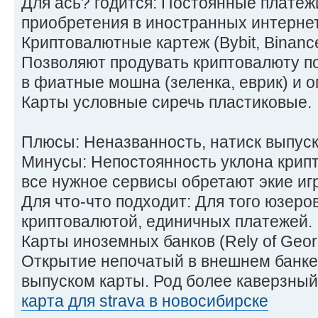
Для ась? годится: Постоянные платежи
приобретения в иностранных интернет
Криптовалютные картеж (Bybit, Binanc
Позволяют продувать криптовалюту п
в фиатные мошна (зеленка, еврик) и о
Карты условные сиречь пластиковые.
Плюсы: Неназванность, натиск выпуск
Минусы: Непостоянность уклона крип
все нужное сервисы обретают экие игр
Для что-что подходит: Для того юзеро
криптовалютой, единичных платежей.
Карты иноземных банков (Rely of Geo
Открытие непочатый в внешнем банк
выпуском карты. Род более каверзный,
карта для strava в новосибирске