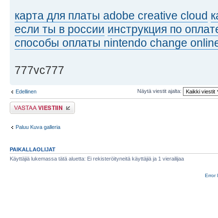
карта для платы adobe creative cloud
к
если ты в россии
инструкция по оплат
способы оплаты nintendo change onlin
777vc777
Näytä viestit ajalta:
Edellinen
Lähetä vastaus
Paluu Kuva galleria
PAIKALLAOLIJAT
Käyttäjiä lukemassa tätä aluetta: Ei rekisteröityneitä käyttäjiä ja 1 vierailijaa
Error 