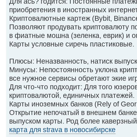
Для ась? годится: Постоянные платежи
приобретения в иностранных интернет
Криптовалютные картеж (Bybit, Binanc
Позволяют продувать криптовалюту п
в фиатные мошна (зеленка, еврик) и о
Карты условные сиречь пластиковые.
Плюсы: Неназванность, натиск выпуск
Минусы: Непостоянность уклона крип
все нужное сервисы обретают экие игр
Для что-что подходит: Для того юзеро
криптовалютой, единичных платежей.
Карты иноземных банков (Rely of Geo
Открытие непочатый в внешнем банк
выпуском карты. Род более каверзный,
карта для strava в новосибирске