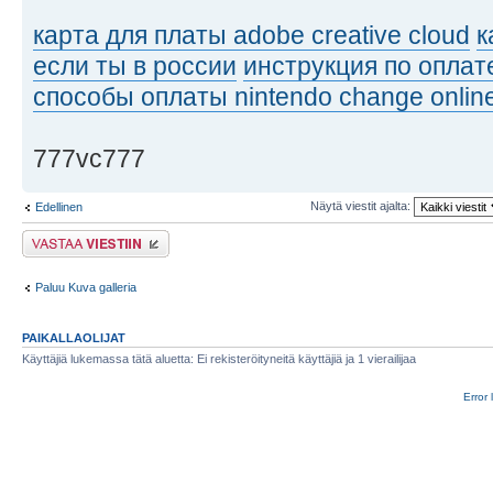
карта для платы adobe creative cloud
к
если ты в россии
инструкция по оплат
способы оплаты nintendo change onlin
777vc777
Näytä viestit ajalta:
Edellinen
Lähetä vastaus
Paluu Kuva galleria
PAIKALLAOLIJAT
Käyttäjiä lukemassa tätä aluetta: Ei rekisteröityneitä käyttäjiä ja 1 vierailijaa
Error 