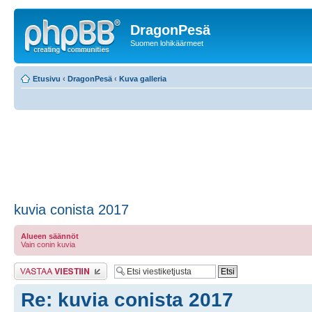
DragonPesä
Suomen lohikäärmeet
Etusivu
‹
DragonPesä
‹
Kuva galleria
kuvia conista 2017
Alueen säännöt
Vain conin kuvia
Lähetä vastaus
Re: kuvia conista 2017