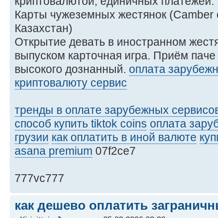
криптовалютой, единичных платежей.
Карты чужеземных жестянок (Camber o
Казахстан)
Открытие девать в иностранном жест
выпуском карточная игра. Приём паче 
высокого дознанный.
оплата зарубежн
криптовалюту сервис
тренды в оплате зарубежных сервисо
способ купить tiktok coins
оплата зару
грузии
как оплатить в иной валюте
куп
asana premium
07f2ce7
777vc777
как дешево оплатить загранич