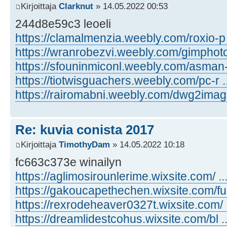
Kirjoittaja
Clarknut
» 14.05.2022 00:53
244d8e59c3 leoeli
https://clamalmenzia.weebly.com/roxio-p .
https://wranrobezvi.weebly.com/gimphoto 
https://sfouninmiconl.weebly.com/asman- 
https://tiotwisguachers.weebly.com/pc-r .
https://rairomabni.weebly.com/dwg2image 
Re: kuvia conista 2017
Kirjoittaja
TimothyDam
» 14.05.2022 10:18
fc663c373e winailyn
https://aglimosirounlerime.wixsite.com/ ..
https://gakoucapethechen.wixsite.com/fu .
https://rexrodeheaver0327t.wixsite.com/ .
https://dreamlidestcohus.wixsite.com/bl ..