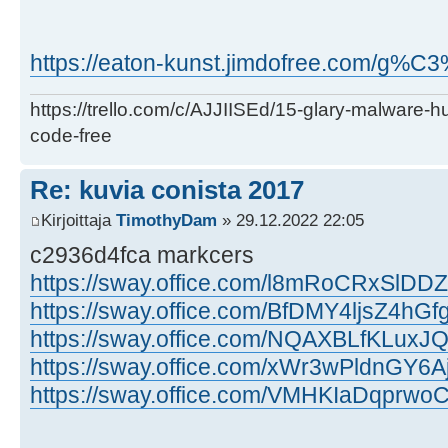
https://eaton-kunst.jimdofree.com/g%C
https://trello.com/c/AJJIISEd/15-glary-malware-
code-free
Re: kuvia conista 2017
Kirjoittaja
TimothyDam
» 29.12.2022 22:05
c2936d4fca markcers
https://sway.office.com/l8mRoCRxSlDDZ
https://sway.office.com/BfDMY4ljsZ4hGf
https://sway.office.com/NQAXBLfKLuxJ
https://sway.office.com/xWr3wPldnGY6A
https://sway.office.com/VMHKIaDqprwo