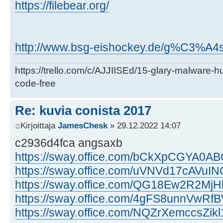
https://filebear.org/
http://www.bsg-eishockey.de/g%C3%A4s
https://trello.com/c/AJJIISEd/15-glary-malware-
code-free
Re: kuvia conista 2017
Kirjoittaja
JamesChesk
» 29.12.2022 14:07
c2936d4fca angsaxb
https://sway.office.com/bCkXpCGYA0A
https://sway.office.com/uVNVd17cAVuIN
https://sway.office.com/QG18Ew2R2Mj
https://sway.office.com/4gFS8unnVwRf
https://sway.office.com/NQZrXemccsZikl