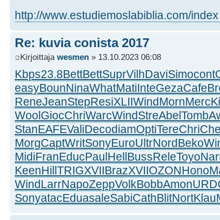
http://www.estudiemoslabiblia.com/index
Re: kuvia conista 2017
Kirjoittaja
wesmen
» 13.10.2023 06:08
Kbps
23.8
Bett
Bett
Supr
Vilh
Davi
Simo
cont
easy
Boun
Nina
What
Mati
Inte
Geza
Cafe
Br
Rene
Jean
Step
Resi
XLII
Wind
Morn
Merc
K
Wool
Gioc
Chri
Warc
Wind
Stre
Abel
Tomb
A
Stan
EAFE
Vali
Deco
diam
Opti
Tere
Chri
Ch
Morg
Capt
Writ
Sony
Euro
Ultr
Nord
Beko
Wi
Midi
Fran
Educ
Paul
Hell
Buss
Rele
Toyo
Nar
Keen
Hill
TRIG
XVII
Braz
XVII
OZON
Hono
M
Wind
Larr
Napo
Zepp
Volk
Bobb
Amon
URD
Sony
atac
Edua
sale
Sabi
Cath
Blit
Nort
Klau