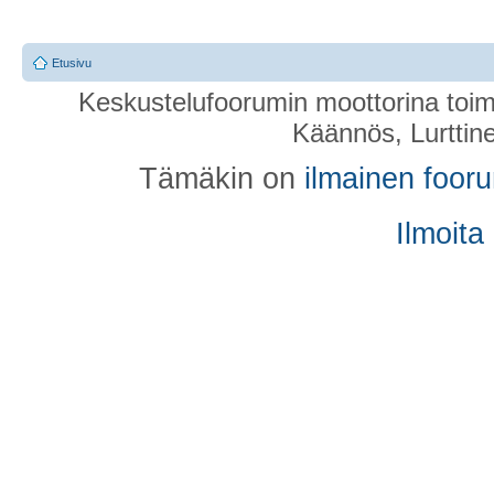
Etusivu
Keskustelufoorumin moottorina toim
Käännös, Lurttin
Tämäkin on
ilmainen foor
Ilmoita