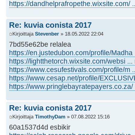
https://dandhelprafropethe.wixsite.com/ ..
Re: kuvia conista 2017
Kirjoittaja
Stevenber
» 18.05.2022 22:04
7bd55e62be relalea
https://en.justedubon.com/profile/Madha .
https://lightthetorch.wixsite.com/websi ...
https://www.cesufestivals.com/profile/m ..
https://www.cesap.net/profile/EXCLUSIVE 
https://www.pringlebayratepayers.co.za/ ..
Re: kuvia conista 2017
Kirjoittaja
TimothyDam
» 07.08.2022 15:16
60a1537d4d esbikir