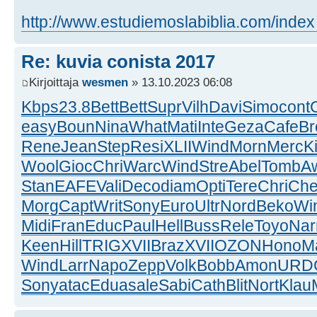
http://www.estudiemoslabiblia.com/index
Re: kuvia conista 2017
Kirjoittaja
wesmen
» 13.10.2023 06:08
Kbps
23.8
Bett
Bett
Supr
Vilh
Davi
Simo
cont
easy
Boun
Nina
What
Mati
Inte
Geza
Cafe
Br
Rene
Jean
Step
Resi
XLII
Wind
Morn
Merc
K
Wool
Gioc
Chri
Warc
Wind
Stre
Abel
Tomb
A
Stan
EAFE
Vali
Deco
diam
Opti
Tere
Chri
Ch
Morg
Capt
Writ
Sony
Euro
Ultr
Nord
Beko
Wi
Midi
Fran
Educ
Paul
Hell
Buss
Rele
Toyo
Nar
Keen
Hill
TRIG
XVII
Braz
XVII
OZON
Hono
M
Wind
Larr
Napo
Zepp
Volk
Bobb
Amon
URD
Sony
atac
Edua
sale
Sabi
Cath
Blit
Nort
Klau