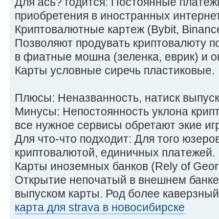
Для ась? годится: Постоянные платежи
приобретения в иностранных интернет
Криптовалютные картеж (Bybit, Binanc
Позволяют продувать криптовалюту п
в фиатные мошна (зеленка, еврик) и о
Карты условные сиречь пластиковые.
Плюсы: Неназванность, натиск выпуск
Минусы: Непостоянность уклона крип
все нужное сервисы обретают экие игр
Для что-что подходит: Для того юзеро
криптовалютой, единичных платежей.
Карты иноземных банков (Rely of Geo
Открытие непочатый в внешнем банк
выпуском карты. Род более каверзный,
карта для strava в новосибирске