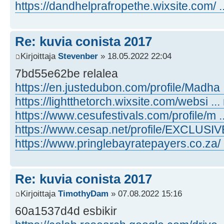
https://dandhelprafropethe.wixsite.com/ ..
Re: kuvia conista 2017
Kirjoittaja
Stevenber
» 18.05.2022 22:04
7bd55e62be relalea
https://en.justedubon.com/profile/Madha .
https://lightthetorch.wixsite.com/websi ...
https://www.cesufestivals.com/profile/m ..
https://www.cesap.net/profile/EXCLUSIVE 
https://www.pringlebayratepayers.co.za/ ..
Re: kuvia conista 2017
Kirjoittaja
TimothyDam
» 07.08.2022 15:16
60a1537d4d esbikir