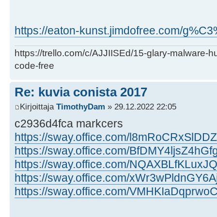
https://eaton-kunst.jimdofree.com/g%C
https://trello.com/c/AJJIISEd/15-glary-malware-
code-free
Re: kuvia conista 2017
Kirjoittaja
TimothyDam
» 29.12.2022 22:05
c2936d4fca markcers
https://sway.office.com/l8mRoCRxSlDDZ
https://sway.office.com/BfDMY4ljsZ4hGf
https://sway.office.com/NQAXBLfKLuxJ
https://sway.office.com/xWr3wPldnGY6A
https://sway.office.com/VMHKIaDqprwo