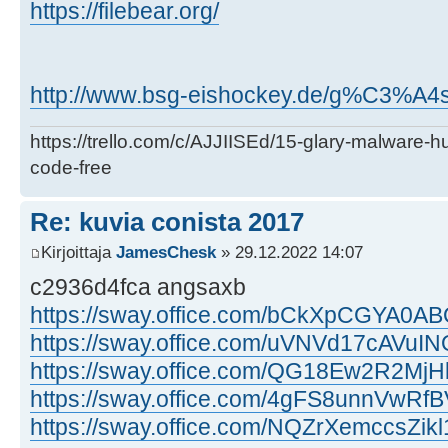
https://filebear.org/
http://www.bsg-eishockey.de/g%C3%A4s
https://trello.com/c/AJJIISEd/15-glary-malware-
code-free
Re: kuvia conista 2017
Kirjoittaja
JamesChesk
» 29.12.2022 14:07
c2936d4fca angsaxb
https://sway.office.com/bCkXpCGYA0A
https://sway.office.com/uVNVd17cAVuIN
https://sway.office.com/QG18Ew2R2Mj
https://sway.office.com/4gFS8unnVwRf
https://sway.office.com/NQZrXemccsZikl