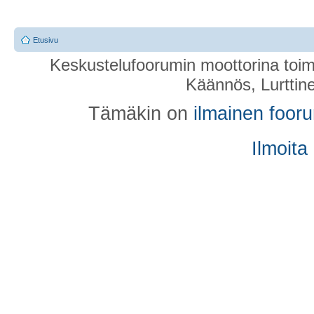
Etusivu
Keskustelufoorumin moottorina toim
Käännös, Lurttin
Tämäkin on
ilmainen foor
Ilmoita