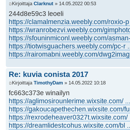
Kirjoittaja
Clarknut
» 14.05.2022 00:53
244d8e59c3 leoeli
https://clamalmenzia.weebly.com/roxio-p .
https://wranrobezvi.weebly.com/gimphoto 
https://sfouninmiconl.weebly.com/asman- 
https://tiotwisguachers.weebly.com/pc-r .
https://rairomabni.weebly.com/dwg2image 
Re: kuvia conista 2017
Kirjoittaja
TimothyDam
» 14.05.2022 10:18
fc663c373e winailyn
https://aglimosirounlerime.wixsite.com/ ..
https://gakoucapethechen.wixsite.com/fu .
https://rexrodeheaver0327t.wixsite.com/ .
https://dreamlidestcohus.wixsite.com/bl ..