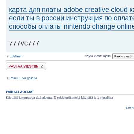
карта для платы adobe creative cloud
к
если ты в россии
инструкция по оплат
способы оплаты nintendo change onlin
777vc777
Näytä viestit ajalta:
Edellinen
Lähetä vastaus
Paluu Kuva galleria
PAIKALLAOLIJAT
Käyttäjiä lukemassa tätä aluetta: Ei rekisteröityneitä käyttäjiä ja 1 vierailijaa
Error 