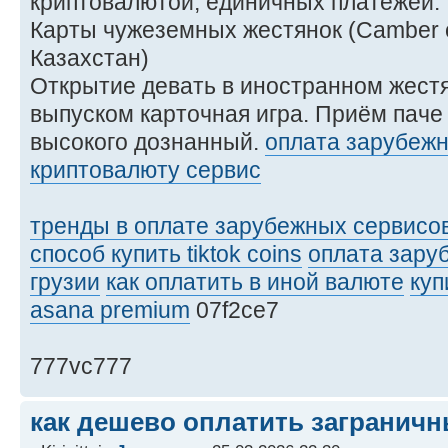
криптовалютой, единичных платежей.
Карты чужеземных жестянок (Camber o
Казахстан)
Открытие девать в иностранном жест
выпуском карточная игра. Приём паче 
высокого дознанный.
оплата зарубежн
криптовалюту сервис
тренды в оплате зарубежных сервисо
способ купить tiktok coins
оплата зару
грузии
как оплатить в иной валюте
куп
asana premium
07f2ce7
777vc777
как дешево оплатить загранич