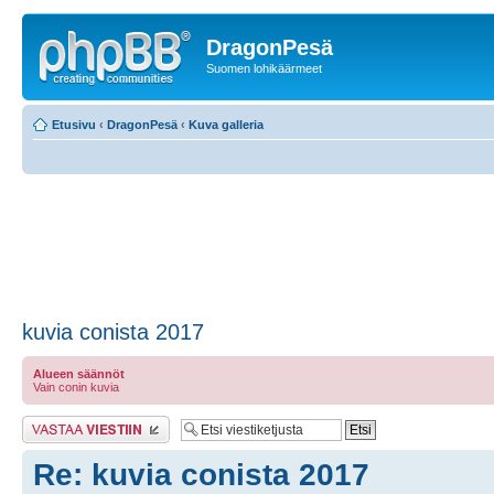
DragonPesä
Suomen lohikäärmeet
Etusivu
‹
DragonPesä
‹
Kuva galleria
kuvia conista 2017
Alueen säännöt
Vain conin kuvia
Lähetä vastaus
Re: kuvia conista 2017