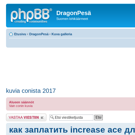
DragonPesä
Suomen lohikäärmeet
Etusivu
‹
DragonPesä
‹
Kuva galleria
kuvia conista 2017
Alueen säännöt
Vain conin kuvia
Lähetä vastaus
как заплатить increase ace д