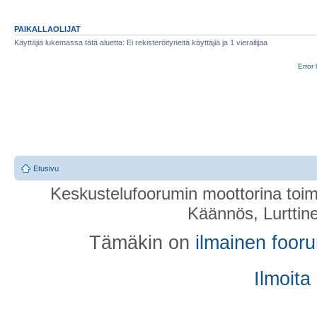
PAIKALLAOLIJAT
Käyttäjiä lukemassa tätä aluetta: Ei rekisteröityneitä käyttäjiä ja 1 vierailijaa
Error 
Etusivu
Keskustelufoorumin moottorina toim
Käännös, Lurttin
Tämäkin on
ilmainen foor
Ilmoita