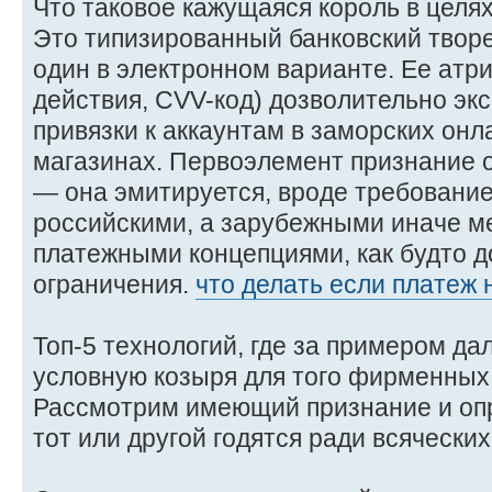
Что таковое кажущаяся король в целя
Это типизированный банковский твор
один в электронном варианте. Ее атри
действия, CVV-код) дозволительно экс
привязки к аккаунтам в заморских онл
магазинах. Первоэлемент признание 
— она эмитируется, вроде требовани
российскими, а зарубежными иначе 
платежными концепциями, как будто д
ограничения.
что делать если платеж 
Топ-5 технологий, где за примером да
условную козыря для того фирменных
Рассмотрим имеющий признание и оп
тот или другой годятся ради всячески