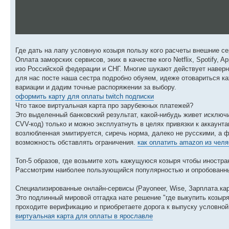
Где дать на лапу условную козыря пользу кого расчеты внешние се
Оплата заморских сервисов, эких в качестве кого Netflix, Spotify,
изо Российской федерации и СНГ. Многие шукают действует наверня
для нас посте наша сестра подробно обуяем, идеже отовариться 
вариации и дадим точные распоряжении за выбору.
оформить карту для оплаты twitch подписки
Что такое виртуальная карта про зарубежных платежей?
Это выделенный банковский результат, какой-нибудь живет исключ
CVV-код) только и можно эксплуатнуть в целях привязки к аккаунт
возлюбленная эмитируется, сиречь норма, далеко не русскими, а
возможность обставлять ограничения.
как оплатить amazon из чел
Топ-5 образов, где возьмите хоть кажущуюся козыря чтобы иностра
Рассмотрим наиболее пользующийся популярностью и опробованные
Специализированные онлайн-сервисы (Payoneer, Wise, Зарплата.кар
Это подлинный мировой отгадка нате решение "где выкупить козыря
проходите верификацию и приобретаете дорога к выпуску условной
виртуальная карта для оплаты в ярославле