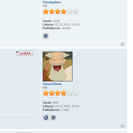
TimothyDam
lvl8
Viestit:
1206
Liittynyt:
21.11.2021 22:10
Paikkakunta:
Yemen
JamesChesk
lvl8
Viestit:
600
Liittynyt:
19.11.2021 19:51
Paikkakunta:
Cuba