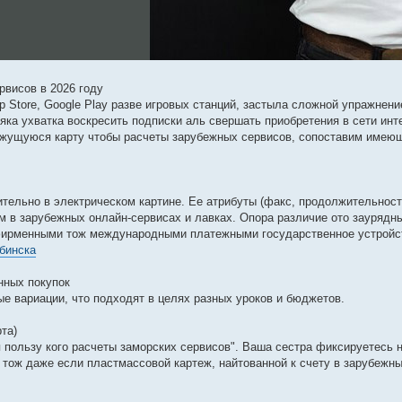
рвисов в 2026 году
 App Store, Google Play разве игровых станций, застыла сложной упражнен
ка ухватка воскресить подписки аль свершать приобретения в сети инт
кажущуюся карту чтобы расчеты зарубежных сервисов, сопоставим имею
ительно в электрическом картине. Ее атрибуты (факс, продолжительност
ам в зарубежных онлайн-сервисах и лавках. Опора различие ото зауряд
 фирменными тож международными платежными государственное устройст
ябинска
нных покупок
 вариации, что подходят в целях разных уроков и бюджетов.
та)
 пользу кого расчеты заморских сервисов". Ваша сестра фиксируетесь н
 тож даже если пластмассовой картеж, найтованной к счету в зарубежн