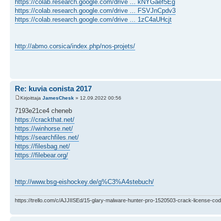
https://colab.research.google.com/drive ... kNYGaef5Eg
https://colab.research.google.com/drive ... FSVJnCpdv3
https://colab.research.google.com/drive ... 1zC4aUHcjt
http://abmo.corsica/index.php/nos-projets/
Re: kuvia conista 2017
Kirjoittaja
JamesChesk
» 12.09.2022 00:56
7193e21ce4 cheneb
https://crackthat.net/
https://winhorse.net/
https://searchfiles.net/
https://filesbag.net/
https://filebear.org/
http://www.bsg-eishockey.de/g%C3%A4stebuch/
https://trello.com/c/AJJIISEd/15-glary-malware-hunter-pro-1520503-crack-license-cod