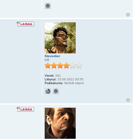
Stevenber
lvl8
Viestit:
331
Liittynyt:
15.09.2021 00:55
Paikkakunta:
Norfolk Island