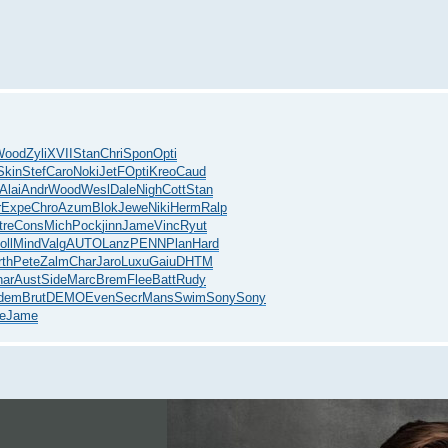
Wood
Zyli
XVII
Stan
Chri
Spon
Opti
Skin
Stef
Caro
Noki
JetF
Opti
Kreo
Caud
Alai
Andr
Wood
Wesl
Dale
Nigh
Cott
Stan
r
Expe
Chro
Azum
Blok
Jewe
Niki
Herm
Ralp
tre
Cons
Mich
Pock
jinn
Jame
Vinc
Ryut
oll
Mind
Valg
AUTO
Lanz
PENN
Plan
Hard
rth
Pete
Zalm
Char
Jaro
Luxu
Gaiu
DHTM
har
Aust
Side
Marc
Brem
Flee
Batt
Rudy
dem
Brut
DEMO
Even
Secr
Mans
Swim
Sony
Sony
e
Jame