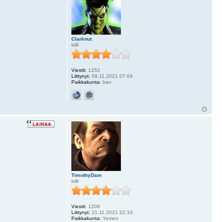
Clarknut
lvl8
Viestit:
1252
Liittynyt:
09.11.2021 07:04
Paikkakunta:
Iran
TimothyDam
lvl8
Viestit:
1206
Liittynyt:
21.11.2021 22:10
Paikkakunta:
Yemen