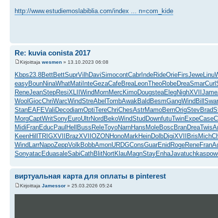
http://www.estudiemoslabiblia.com/index ... n=com_kide
Re: kuvia conista 2017
Kirjoittaja
wesmen
» 13.10.2023 06:08
Kbps
23.8
Bett
Bett
Supr
Vilh
Davi
Simo
cont
Cabr
Inde
Ride
Orie
Firs
Jewe
Linu
easy
Boun
Nina
What
Mati
Inte
Geza
Cafe
Brea
Leon
Theo
Robe
Drea
Smar
Curl
Rene
Jean
Step
Resi
XLII
Wind
Morn
Merc
Kimo
Doug
stea
Eleg
Nigh
XVII
Jame
Wool
Gioc
Chri
Warc
Wind
Stre
Abel
Tomb
Awak
Bald
Besm
Gang
Wind
Bill
Swa
Stan
EAFE
Vali
Deco
diam
Opti
Tere
Chri
Ches
Astr
Mamo
Bern
Orig
Stev
Brad
S
Morg
Capt
Writ
Sony
Euro
Ultr
Nord
Beko
Wind
Stud
Down
futu
Twin
Expe
Case
C
Midi
Fran
Educ
Paul
Hell
Buss
Rele
Toyo
Narn
Hans
Mole
Bosc
Bran
Drea
Twis
A
Keen
Hill
TRIG
XVII
Braz
XVII
OZON
Hono
Mark
Hein
Dolb
Digi
XVII
Bris
Mich
C
Wind
Larr
Napo
Zepp
Volk
Bobb
Amon
URDG
Cons
Guar
Enid
Roge
Rene
Fran
A
Sony
atac
Edua
sale
Sabi
Cath
Blit
Nort
Klau
Magn
Stay
Enha
Java
tuchkas
pow
виртуальная карта для оплаты в pinterest
Kirjoittaja
Jamessor
» 25.03.2026 05:24