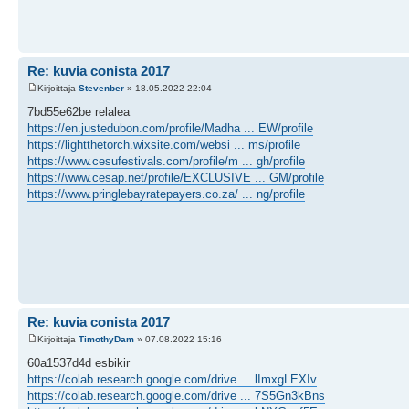
Re: kuvia conista 2017
Kirjoittaja
Stevenber
» 18.05.2022 22:04
7bd55e62be relalea
https://en.justedubon.com/profile/Madha ... EW/profile
https://lightthetorch.wixsite.com/websi ... ms/profile
https://www.cesufestivals.com/profile/m ... gh/profile
https://www.cesap.net/profile/EXCLUSIVE ... GM/profile
https://www.pringlebayratepayers.co.za/ ... ng/profile
Re: kuvia conista 2017
Kirjoittaja
TimothyDam
» 07.08.2022 15:16
60a1537d4d esbikir
https://colab.research.google.com/drive ... lImxgLEXIv
https://colab.research.google.com/drive ... 7S5Gn3kBns