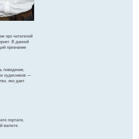
ием про читателей
ернет. В данной
щий признание
ь поведение,
ных кудесников —
во, яко дает
ате портале,
ый валюте.