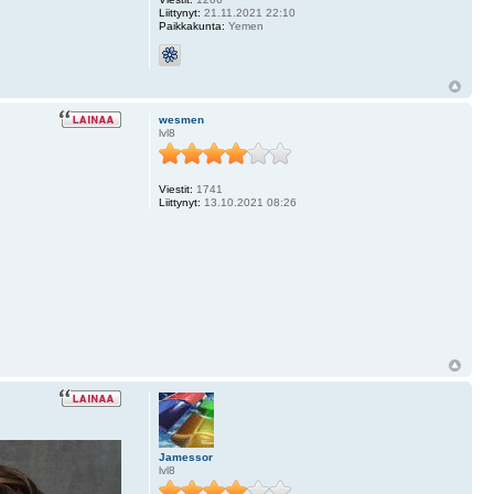
Liittynyt:
21.11.2021 22:10
Paikkakunta:
Yemen
wesmen
lvl8
Viestit:
1741
Liittynyt:
13.10.2021 08:26
Jamessor
lvl8