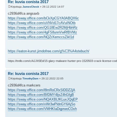
Re: kuvia conista 2017
Kirjoittaja
JamesChesk
» 29.12.2022 14:07
c2936d4fca angsaxb
https://sway.office.com/bCkXpCGYA0ABQX6c
https://sway.office.com/uVNVd17cAVuINOtb
https://sway.office.com/QG18Ew2R2MjHbhRz
https://sway.office.com/4gFS8unnVwRfBVMz
https://sway.office.com/NQZrXemccsZikl1d
https://eaton-kunst.jimdofree.com/g%C3%A4stebuch/
https://trello.com/c/AJJIISEd/15-glary-malware-hunter-pro-1520503-crack-license-cod
Re: kuvia conista 2017
Kirjoittaja
TimothyDam
» 29.12.2022 22:05
c2936d4fca markcers
https://sway.office.com/l8mRoCRxSlDDZ2jA
https://sway.office.com/BfDMY4ljsZ4hGfgB
https://sway.office.com/NQAXBLfKLuxJQqEP
https://sway.office.com/xWr3wPldnGY6AjSo
https://sway.office.com/VMHKIaDqprwoCOxh