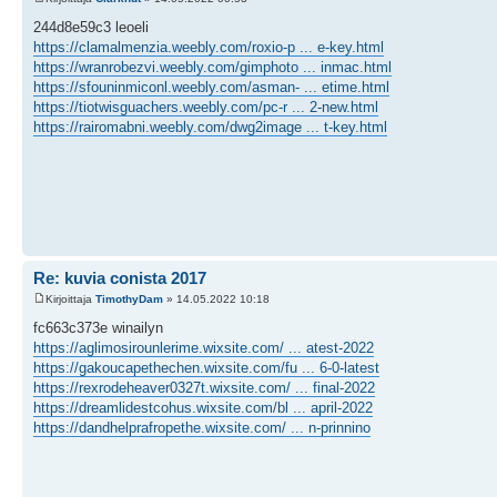
244d8e59c3 leoeli
https://clamalmenzia.weebly.com/roxio-p ... e-key.html
https://wranrobezvi.weebly.com/gimphoto ... inmac.html
https://sfouninmiconl.weebly.com/asman- ... etime.html
https://tiotwisguachers.weebly.com/pc-r ... 2-new.html
https://rairomabni.weebly.com/dwg2image ... t-key.html
Re: kuvia conista 2017
Kirjoittaja
TimothyDam
» 14.05.2022 10:18
fc663c373e winailyn
https://aglimosirounlerime.wixsite.com/ ... atest-2022
https://gakoucapethechen.wixsite.com/fu ... 6-0-latest
https://rexrodeheaver0327t.wixsite.com/ ... final-2022
https://dreamlidestcohus.wixsite.com/bl ... april-2022
https://dandhelprafropethe.wixsite.com/ ... n-prinnino