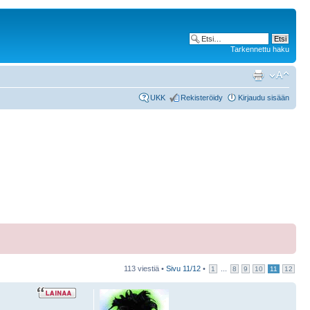
Tarkennettu haku
UKK
Rekisteröidy
Kirjaudu sisään
113 viestiä •
Sivu
11
/
12
•
...
1
8
9
10
11
12