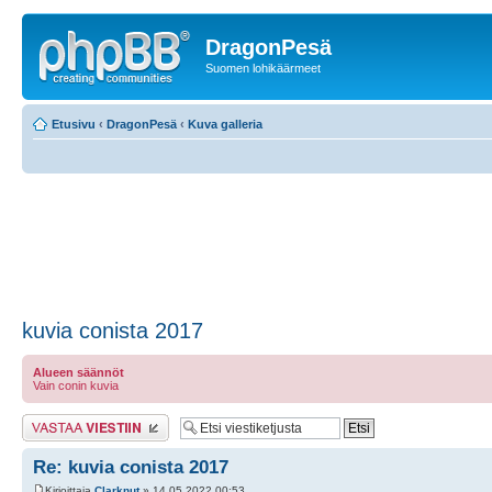
DragonPesä
Suomen lohikäärmeet
Etusivu
‹
DragonPesä
‹
Kuva galleria
kuvia conista 2017
Alueen säännöt
Vain conin kuvia
Lähetä vastaus
Re: kuvia conista 2017
Kirjoittaja
Clarknut
» 14.05.2022 00:53