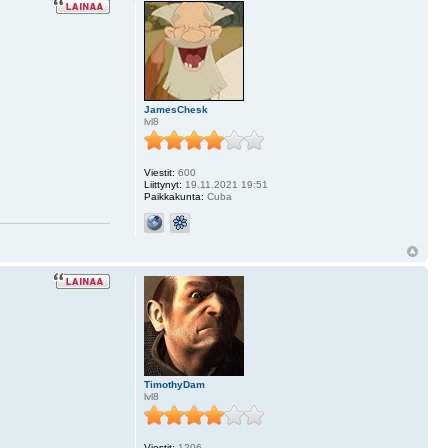
JamesChesk
lvl8
Viestit:
600
Liittynyt:
19.11.2021 19:51
Paikkakunta:
Cuba
TimothyDam
lvl8
Viestit:
1206