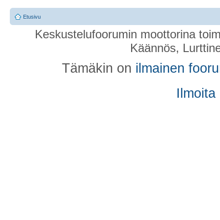
Etusivu
Keskustelufoorumin moottorina toim
Käännös, Lurttin
Tämäkin on
ilmainen foor
Ilmoita