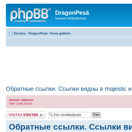
DragonPesä
Suomen lohikäärmeet
Etusivu
‹
DragonPesä
‹
Kuva galleria
Обратные ссылки. Cсылки видны в majestic и
Alueen säännöt
Vain conin kuvia
Lähetä vastaus
Обратные ссылки. Cсылки ви