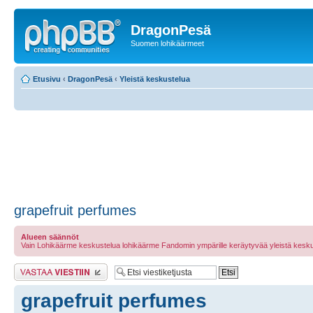
DragonPesä
Suomen lohikäärmeet
Etusivu
‹
DragonPesä
‹
Yleistä keskustelua
grapefruit perfumes
Alueen säännöt
Vain Lohikäärme keskustelua lohikäärme Fandomin ympärille keräytyvää yleistä kesku
Lähetä vastaus
grapefruit perfumes