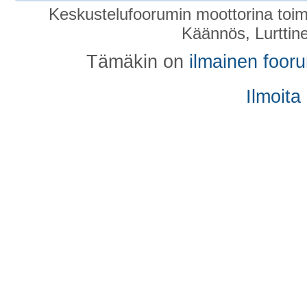
Keskustelufoorumin moottorina toim
Käännös, Lurttin
Tämäkin on
ilmainen foor
Ilmoita