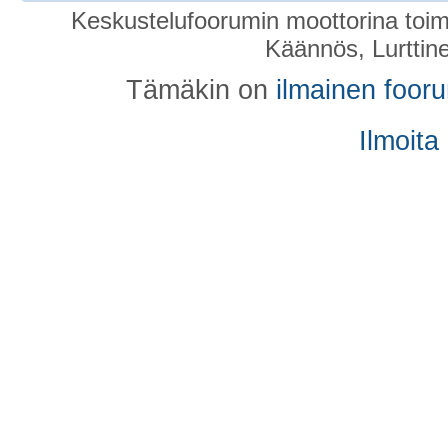
Keskustelufoorumin moottorina toim
Käännös, Lurttin
Tämäkin on
ilmainen foor
Ilmoita