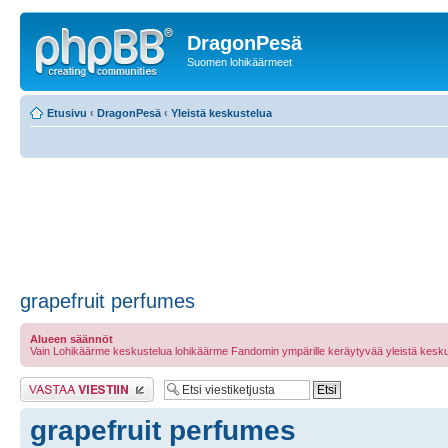
DragonPesä
Suomen lohikäärmeet
Etusivu
‹
DragonPesä
‹
Yleistä keskustelua
grapefruit perfumes
Alueen säännöt
Vain Lohikäärme keskustelua lohikäärme Fandomin ympärille keräytyvää yleistä kesku
Lähetä vastaus
grapefruit perfumes