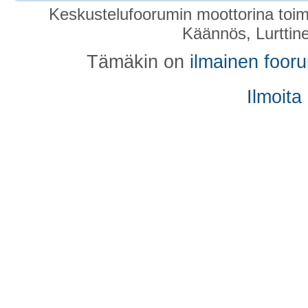
Keskustelufoorumin moottorina toim
Käännös, Lurttin
Tämäkin on
ilmainen foor
Ilmoita