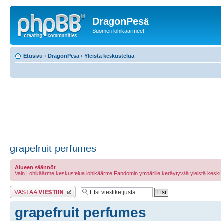
DragonPesä
Suomen lohikäärmeet
Etusivu
‹
DragonPesä
‹
Yleistä keskustelua
grapefruit perfumes
Alueen säännöt
Vain Lohikäärme keskustelua lohikäärme Fandomin ympärille keräytyvää yleistä kesku
Lähetä vastaus
grapefruit perfumes