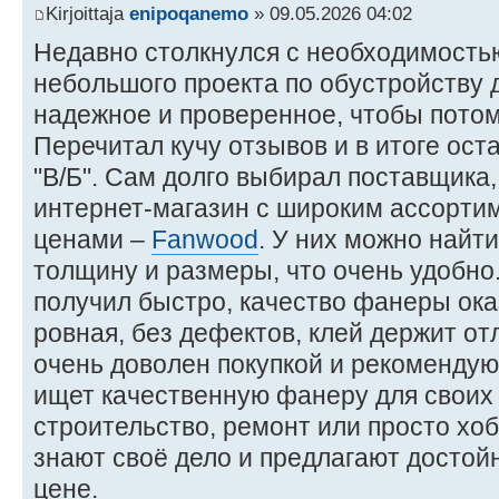
Kirjoittaja
enipoqanemo
» 09.05.2026 04:02
Недавно столкнулся с необходимость
небольшого проекта по обустройству д
надежное и проверенное, чтобы потом
Перечитал кучу отзывов и в итоге ос
"В/Б". Сам долго выбирал поставщика
интернет-магазин с широким ассорти
ценами –
Fanwood
. У них можно найт
толщину и размеры, что очень удобно
получил быстро, качество фанеры ока
ровная, без дефектов, клей держит от
очень доволен покупкой и рекомендую 
ищет качественную фанеру для своих 
строительство, ремонт или просто хо
знают своё дело и предлагают достой
цене.