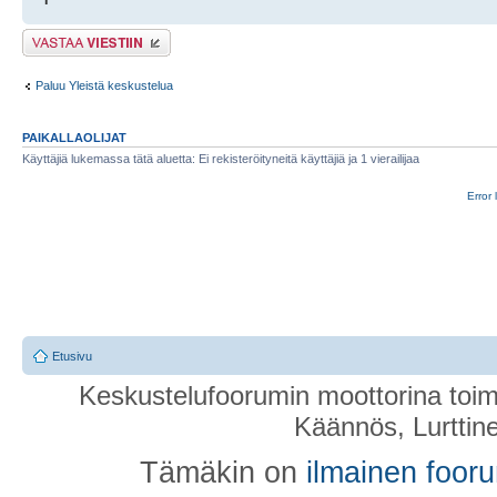
Lähetä vastaus
Paluu Yleistä keskustelua
PAIKALLAOLIJAT
Käyttäjiä lukemassa tätä aluetta: Ei rekisteröityneitä käyttäjiä ja 1 vierailijaa
Error 
Etusivu
Keskustelufoorumin moottorina toim
Käännös, Lurttin
Tämäkin on
ilmainen foor