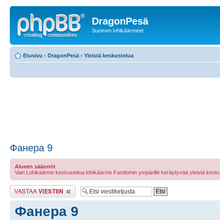
DragonPesä
Suomen lohikäärmeet
Etusivu
‹
DragonPesä
‹
Yleistä keskustelua
Фанера 9
Alueen säännöt
Vain Lohikäärme keskustelua lohikäärme Fandomin ympärille keräytyvää yleistä kesku
Lähetä vastaus
Фанера 9