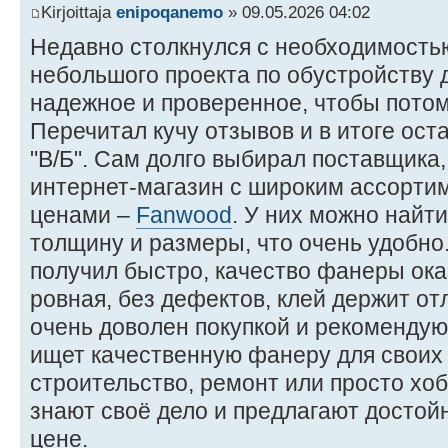
Kirjoittaja
enipoqanemo
» 09.05.2026 04:02
Недавно столкнулся с необходимость
небольшого проекта по обустройству д
надежное и проверенное, чтобы потом
Перечитал кучу отзывов и в итоге ос
"В/Б". Сам долго выбирал поставщика
интернет-магазин с широким ассорти
ценами –
Fanwood
. У них можно найт
толщину и размеры, что очень удобно
получил быстро, качество фанеры ока
ровная, без дефектов, клей держит от
очень доволен покупкой и рекомендую 
ищет качественную фанеру для своих 
строительство, ремонт или просто хо
знают своё дело и предлагают достой
цене.