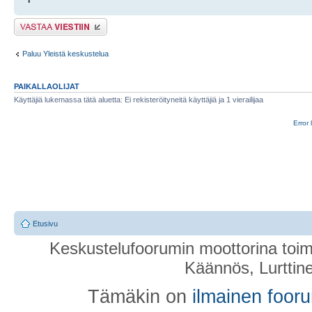
Lähetä vastaus
Paluu Yleistä keskustelua
PAIKALLAOLIJAT
Käyttäjiä lukemassa tätä aluetta: Ei rekisteröityneitä käyttäjiä ja 1 vierailijaa
Error 
Etusivu
Keskustelufoorumin moottorina toim
Käännös, Lurttin
Tämäkin on
ilmainen foor