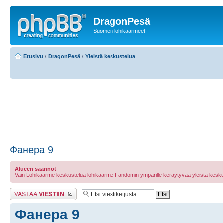
DragonPesä
Suomen lohikäärmeet
Etusivu
‹
DragonPesä
‹
Yleistä keskustelua
Фанера 9
Alueen säännöt
Vain Lohikäärme keskustelua lohikäärme Fandomin ympärille keräytyvää yleistä kesku
Lähetä vastaus
Фанера 9