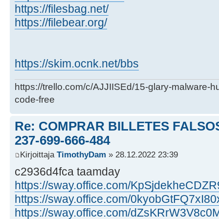
https://filesbag.net/
https://filebear.org/
https://skim.ocnk.net/bbs
https://trello.com/c/AJJIISEd/15-glary-malware-
code-free
Re: COMPRAR BILLETES FALSOS
237-699-666-484
Kirjoittaja
TimothyDam
» 28.12.2022 23:39
c2936d4fca taamday
https://sway.office.com/KpSjdekheCDZR
https://sway.office.com/0kyobGtFQ7xI80
https://sway.office.com/dZsKRrW3V8c0