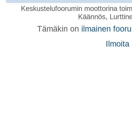
Keskustelufoorumin moottorina toim
Käännös, Lurttin
Tämäkin on
ilmainen foor
Ilmoita