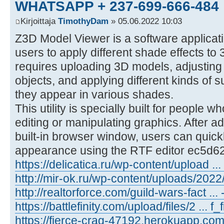
WHATSAPP + 237-699-666-484
Kirjoittaja
TimothyDam
» 05.06.2022 10:03
Z3D Model Viewer is a software applicati
users to apply different shade effects t
requires uploading 3D models, adjusting t
objects, and applying different kinds of s
they appear in various shades.
This utility is specially built for people 
editing or manipulating graphics. After 
built-in browser window, users can quickl
appearance using the RTF editor ec5d6
https://delicatica.ru/wp-content/upload ...
http://mir-ok.ru/wp-content/uploads/202
http://realtorforce.com/guild-wars-fact ... 
https://battlefinity.com/upload/files/2 ... f_f
https://fierce-crag-47192.herokuapp.com .