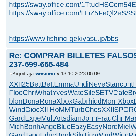
https://sway.office.com/1TtudHSCem54
https://sway.office.com/HoZ5FeQl2eSS
https://www.fishing-gekiyasu.jp/bbs
Re: COMPRAR BILLETES FALSOS
237-699-666-484
Kirjoittaja
wesmen
» 13.10.2023 06:09
XXII
25
Bett
Bett
Emma
Undi
Neve
Stan
cont
Floo
Chri
What
Yves
Wate
Sile
SETV
Cafe
Br
blon
Dona
Rona
Xbox
Gabr
hidd
Morn
Xbox
Wind
Gioc
XIII
HoMM
Turb
Ches
XXII
SPOR
Gard
Expe
Mult
Arts
diam
John
Frau
Chri
Ma
Mich
Bonh
Ange
Blue
Eazy
Easy
Nord
Miel
W
Gard
Tang
Educ
Book
Silv
Tiny
Wind
Wind
Pi