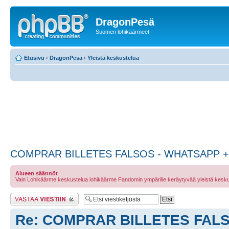
DragonPesä
Suomen lohikäärmeet
Etusivu
‹
DragonPesä
‹
Yleistä keskustelua
COMPRAR BILLETES FALSOS - WHATSAPP + 
Alueen säännöt
Vain Lohikäärme keskustelua lohikäärme Fandomin ympärille keräytyvää yleistä kesku
Lähetä vastaus
Re: COMPRAR BILLETES FALS