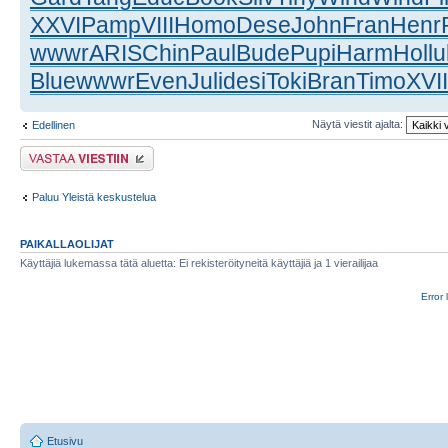
XXVI
Pamp
VIII
Homo
Dese
John
Fran
Henr
wwwr
ARIS
Chin
Paul
Bude
Pupi
Harm
Holl
u
Blue
wwwr
Even
Juli
desi
Toki
Bran
Timo
XVII
Näytä viestit ajalta:
Edellinen
Lähetä vastaus
Paluu Yleistä keskustelua
PAIKALLAOLIJAT
Käyttäjiä lukemassa tätä aluetta: Ei rekisteröityneitä käyttäjiä ja 1 vierailijaa
Error 
Etusivu