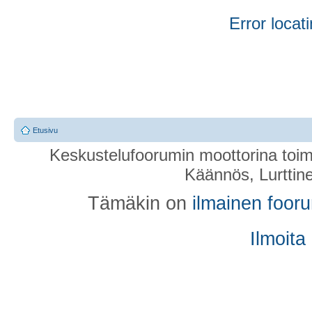
Error locati
Etusivu
Keskustelufoorumin moottorina toim
Käännös, Lurttin
Tämäkin on
ilmainen foor
Ilmoita