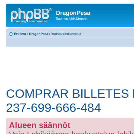
DragonPesä
Suomen lohikäärmeet
Etusivu
‹
DragonPesä
‹
Yleistä keskustelua
COMPRAR BILLETES 
237-699-666-484
Alueen säännöt