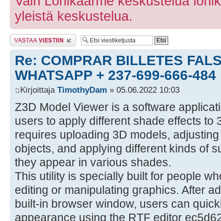
Vain Lohikäärme keskustelua lohi
yleistä keskustelua.
Lähetä vastaus
Re: COMPRAR BILLETES FALS
WHATSAPP + 237-699-666-484
Kirjoittaja
TimothyDam
» 05.06.2022 10:03
Z3D Model Viewer is a software applicati
users to apply different shade effects t
requires uploading 3D models, adjusting t
objects, and applying different kinds of s
they appear in various shades.
This utility is specially built for people 
editing or manipulating graphics. After 
built-in browser window, users can quickl
appearance using the RTF editor ec5d6