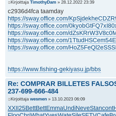
Kirjoittaja
TimothyDam
» 28.12.2022 23:39
c2936d4fca taamday
https://sway.office.com/KpSjdekheCDZR
https://sway.office.com/0kyobGtFQ7xI80
https://sway.office.com/dZsKRrW3V8c0
https://sway.office.com/1TtudHSCem54
https://sway.office.com/HoZ5FeQl2eSS
https://www.fishing-gekiyasu.jp/bbs
Re: COMPRAR BILLETES FALSOS
237-699-666-484
Kirjoittaja
wesmen
» 13.10.2023 06:09
XXII
25
Bett
Bett
Emma
Undi
Neve
Stan
cont
Floo
Chri
What
Yves
Wate
Sile
SETV
Cafe
Br