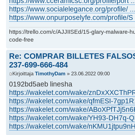
https://www.cceramicsc.org/profile/port ...
https://www.socialelegance.org/profile/ ...
https://www.onpurposelyfe.com/profile/S .
https://trello.com/c/AJJIISEd/15-glary-malware-
code-free
Re: COMPRAR BILLETES FALSOS
237-699-666-484
Kirjoittaja
TimothyDam
» 23.06.2022 09:00
0192bd5aeb linesha
https://wakelet.com/wake/znDxXXCTh
https://wakelet.com/wake/qfmESI-7gp
https://wakelet.com/wake/ABoXPfTJj5
https://wakelet.com/wake/YH93-DH7q-
https://wakelet.com/wake/nKMU1jtpu9n