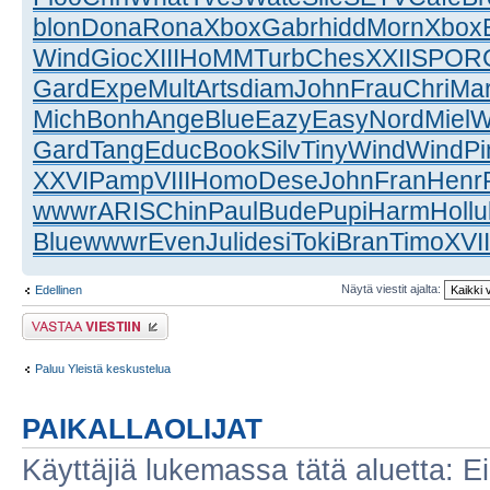
blon
Dona
Rona
Xbox
Gabr
hidd
Morn
Xbox
Wind
Gioc
XIII
HoMM
Turb
Ches
XXII
SPOR
Gard
Expe
Mult
Arts
diam
John
Frau
Chri
Ma
Mich
Bonh
Ange
Blue
Eazy
Easy
Nord
Miel
W
Gard
Tang
Educ
Book
Silv
Tiny
Wind
Wind
Pi
XXVI
Pamp
VIII
Homo
Dese
John
Fran
Henr
wwwr
ARIS
Chin
Paul
Bude
Pupi
Harm
Holl
u
Blue
wwwr
Even
Juli
desi
Toki
Bran
Timo
XVII
Näytä viestit ajalta:
Edellinen
Lähetä vastaus
Paluu Yleistä keskustelua
PAIKALLAOLIJAT
Käyttäjiä lukemassa tätä aluetta: Ei r