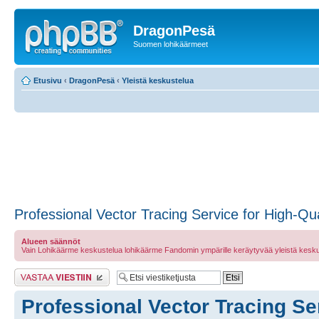
DragonPesä
Suomen lohikäärmeet
Etusivu
‹
DragonPesä
‹
Yleistä keskustelua
Professional Vector Tracing Service for High-Qu
Alueen säännöt
Vain Lohikäärme keskustelua lohikäärme Fandomin ympärille keräytyvää yleistä kesku
Lähetä vastaus
Professional Vector Tracing Ser