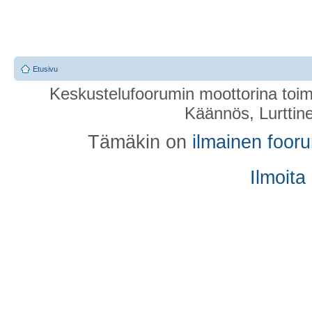
Etusivu
Keskustelufoorumin moottorina toim
Käännös, Lurttin
Tämäkin on
ilmainen foor
Ilmoita