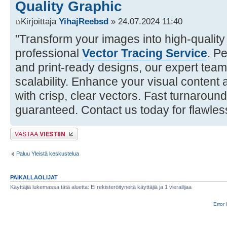
Quality Graphic
Kirjoittaja
YihajReebsd
» 24.07.2024 11:40
"Transform your images into high-quality
professional
Vector Tracing Service
. Pe
and print-ready designs, our expert tea
scalability. Enhance your visual content
with crisp, clear vectors. Fast turnaround
guaranteed. Contact us today for flawles
Lähetä vastaus
Paluu Yleistä keskustelua
PAIKALLAOLIJAT
Käyttäjiä lukemassa tätä aluetta: Ei rekisteröityneitä käyttäjiä ja 1 vierailijaa
Error 